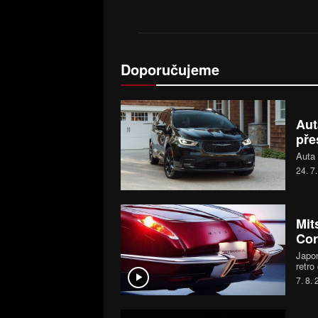
Doporučujeme
Aut
pře
Auta 
24. 7
Mit
Cor
Japon
retro
první
7. 8.
moder
MX-5 