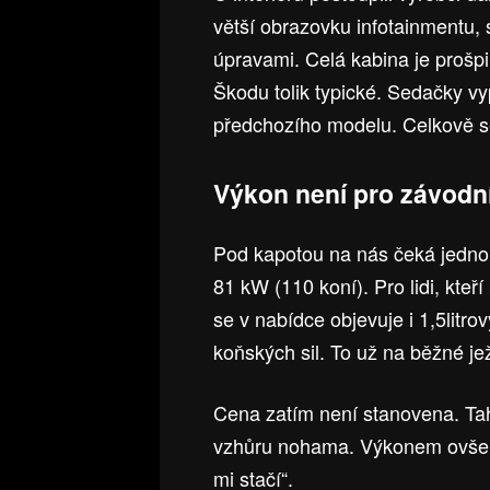
větší obrazovku infotainmentu, s
úpravami. Celá kabina je prošp
Škodu tolik typické. Sedačky vy
předchozího modelu. Celkově s
Výkon není pro závodn
Pod kapotou na nás čeká jednol
81 kW (110 koní). Pro lidi, kteří 
se v nabídce objevuje i 1,5litr
koňských sil. To už na běžné je
Cena zatím není stanovena. Tah
vzhůru nohama. Výkonem ovšem s
mi stačí“.