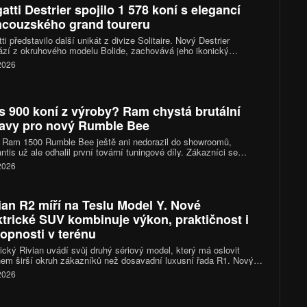
atti Destrier spojilo 1 578 koní s elegancí
ncouzského grand toureru
ti představilo další unikát z divize Solitaire. Nový Destrier
zí z okruhového modelu Bolide, zachovává jeho ikonický
áctiválec o výkonu 1 578 koní, ale místo čistě závodního
 2026
kteru sází na vytříbený design, luxusní interiér a exkluzivitu
ého vyrobeného kusu.
s 900 koní z výroby? Ram chystá brutální
avy pro nový Rumble Bee
 Ram 1500 Rumble Bee ještě ani nedorazil do showroomů,
antis už ale odhalil první tovární tuningové díly. Zákazníci se
 těšit na kompresorové kity, sportovní podvozky i nové výfukové
 2026
my. Vrcholná verze SRT se díky nim dostane přes hranici 900
ian R2 míří na Teslu Model Y. Nové
ktrické SUV kombinuje výkon, praktičnost i
opnosti v terénu
cký Rivian uvádí svůj druhý sériový model, který má oslovit
em širší okruh zákazníků než dosavadní luxusní řada R1. Nový
n R2 přináší kompaktnější rozměry, výkon 656 koní, dojezd až
 2026
ilometrů a ambice stát se jedním z nejzajímavějších elektrických
a trhu.