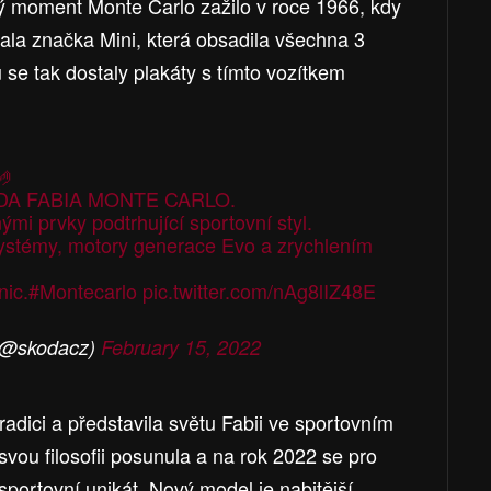
ký moment Monte Carlo zažilo v roce 1966, kdy
ala značka Mini, která obsadila všechna 3
 se tak dostaly plakáty s tímto vozítkem
🤌
ODA FABIA MONTE CARLO.
ými prvky podtrhující sportovní styl.
systémy, motory generace Evo a zrychlením
nic.
#Montecarlo
pic.twitter.com/nAg8lIZ48E
(@skodacz)
February 15, 2022
adici a představila světu Fabii ve sportovním
vou filosofii posunula a na rok 2022 se pro
sportovní unikát. Nový model je nabitější