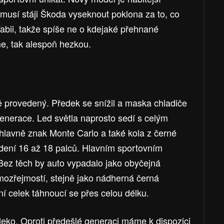
musí stáji Škoda vyseknout poklona za to, co
Fabii, takže spíše ne o kdejaké přehnané
íme, tak alespoň hezkou.
 provedený. Předek se snížil a maska chladiče
enerace. Led světla naprosto sedí s celým
lavně znak Monte Carlo a také kola z černé
ovedení 16 až 18 palců. Hlavním sportovním
Bez těch by auto vypadalo jako obyčejná
mozřejmostí, stejně jako nádherná černá
ní celek táhnoucí se přes celou délku.
daleko. Oproti předešlé generaci máme k dispozici