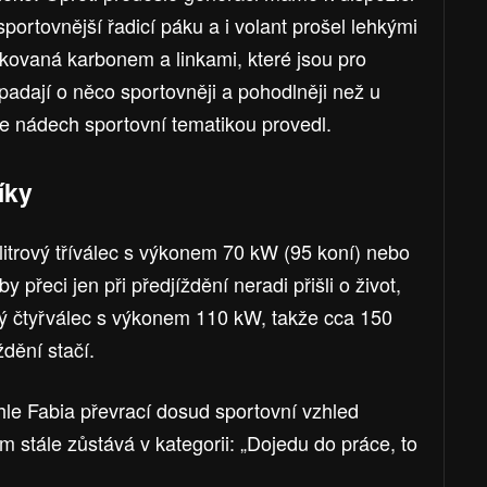
portovnější řadicí páku a i volant prošel lehkými
ikovaná karbonem a linkami, které jsou pro
padají o něco sportovněji a pohodlněji než u
e nádech sportovní tematikou provedl.
íky
itrový tříválec s výkonem 70 kW (95 koní) nebo
by přeci jen při předjíždění neradi přišli o život,
ový čtyřválec s výkonem 110 kW, takže cca 150
ždění stačí.
le Fabia převrací dosud sportovní vzhled
tále zůstává v kategorii: „Dojedu do práce, to