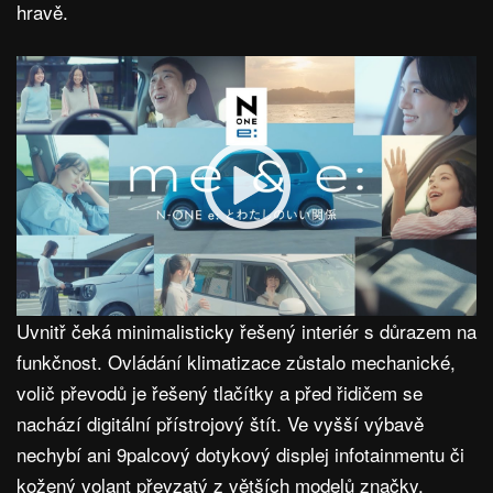
hravě.
Uvnitř čeká minimalisticky řešený interiér s důrazem na
funkčnost. Ovládání klimatizace zůstalo mechanické,
volič převodů je řešený tlačítky a před řidičem se
nachází digitální přístrojový štít. Ve vyšší výbavě
nechybí ani 9palcový dotykový displej infotainmentu či
kožený volant převzatý z větších modelů značky.