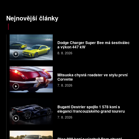
Nejnovější články
Dodge Charger Super Bee má šestiválec
a výkon 447 kW
8. 8. 2026
Mitsuoka chystá roadster ve stylu první
Corvette
7. 8. 2026
Bugatti Destrier spojilo 1 578 koní s
elegancí francouzského grand toureru
7. 8. 2026
Přes 900 koní z výroby? Ram chystá