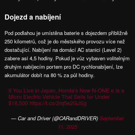
Dojezd a nabíjení
Pod podlahou je umístěna baterie s dojezdem přibližně
250 kilometrů, což je do městského provozu více než
dostačující. Nabíjení na domácí AC stanici (Level 2)
zabere asi 4,5 hodiny. Pokud je vůz vybaven volitelným
druhým nabíjecím portem pro DC rychlonabíjení, lze
akumulátor dobít na 80 % za půl hodiny.
If You Live in Japan, Honda's New N-ONE e Is a
Micro Electric Vehicle That Sells for Under
$18,500
https://t.co/2rq5e2GJSg
— Car and Driver (@CARandDRIVER)
September
11, 2025