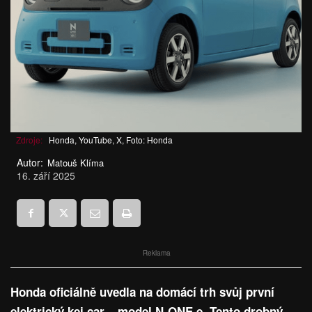
Zdroje:
Honda, YouTube, X, Foto: Honda
Autor:
Matouš Klíma
16. září 2025
Reklama
Honda oficiálně uvedla na domácí trh svůj první
elektrický kei car – model N-ONE e. Tento drobný