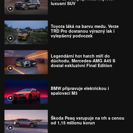
luxusní SUV
Toyota láká na barvu medu. Verze
TRD Pro dostanou výrazný lak i
vylepšený podvozek
Legendární hot hatch míří do
důchodu. Mercedes-AMG A45 S
dostal exkluzivní Final Edition
BMW připravuje elektrickou i
spalovací M3
Škoda Peaq vstupuje na trh s cenou
od 1,15 milionu korun