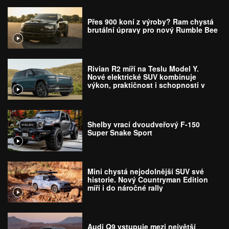
Přes 900 koní z výroby? Ram chystá
brutální úpravy pro nový Rumble Bee
Rivian R2 míří na Teslu Model Y.
Nové elektrické SUV kombinuje
výkon, praktičnost i schopnosti v
terénu
Shelby vrací dvoudveřový F-150
Super Snake Sport
Mini chystá nejodolnější SUV své
historie. Nový Countryman Edition
míří i do náročné rally
Audi Q9 vstupuje mezi největší