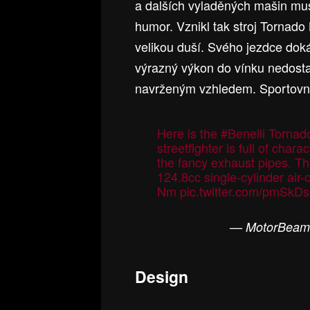
a dalších vyladěných mašin mus
humor. Vznikl tak stroj Tornad
velikou duší. Svého jezdce doká
výrazný výkon do vínku nedostal
navrženým vzhledem. Sportovno
Here is the
#Benelli
Tornado
streetfighter is full of cha
the fancy exhaust pipes. T
124.8cc single-cylinder air
Nm
pic.twitter.com/pmSkD
— MotorBeam
Design