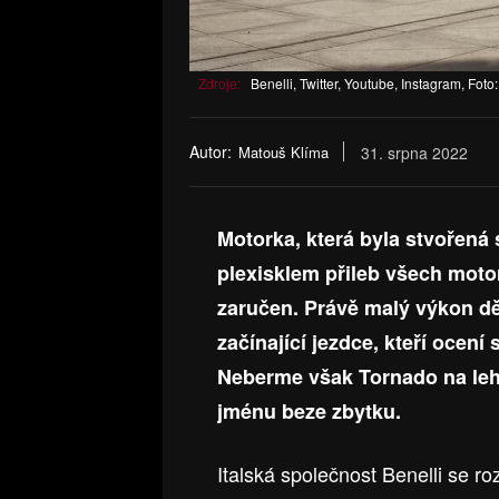
Zdroje:
Benelli, Twitter, Youtube, Instagram, Foto:
Autor:
Matouš Klíma
31. srpna 2022
Motorka, která byla stvořená
plexisklem přileb všech moto
zaručen. Právě malý výkon děl
začínající jezdce, kteří ocen
Neberme však Tornado na leh
jménu beze zbytku.
Italská společnost Benelli se r