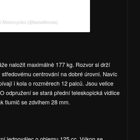
li Motorcycles (@benellimoto)
áže naložit maximálně 177 kg. Rozvor si drží
y středovému centrování na dobré úrovni. Navíc
ívají i kola o rozměrech 12 palců. Jsou velice
O odpružení se stará přední teleskopická vidlice
ak tlumič se zdvihem 28 mm.
aktní jednoválec o objemu 125 cc. Výkon se