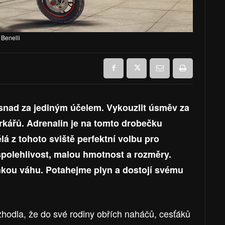
 Benelli
 snad za jediným účelem. Vykouzlit úsměv za
rkářů. Adrenalin je na tomto drobečku
á z tohoto sviště perfektní volbu pro
í spolehlivost, malou hmotnost a rozměry.
kou váhu. Potahejme plyn a dostojí svému
ozhodla, že do své rodiny obřích naháčů, cesťáků