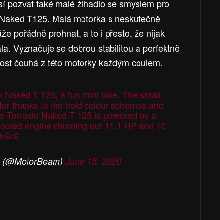
í pozvat také malé žihadlo se smyslem pro
o Naked T125. Malá motorka s neskutečně
že pořádně prohnat, a to i přesto, že nijak
a. Vyznačuje se dobrou stabilitou a perfektně
st čouhá z této motorky každým coulem.
 Naked T 125, a fun mini bike. The small
racter thanks to the bold colour schemes and
he Tornado Naked T 125 is powered by a
-cooled engine churning out 11.1 HP and 10
shSrS
 (@MotorBeam)
June 15, 2020