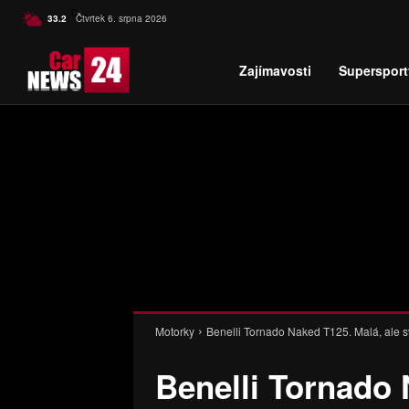
C
33.2
Čtvrtek 6. srpna 2026
Czech
Zajímavosti
Supersport
Motorky
Benelli Tornado Naked T125. Malá, ale 
Benelli Tornado 