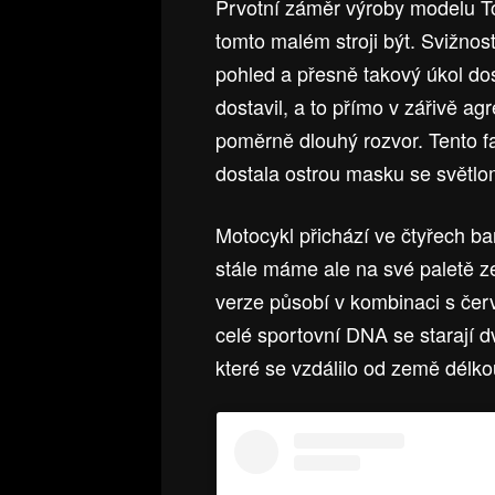
Prvotní záměr výroby modelu T
tomto malém stroji být. Svižnos
pohled a přesně takový úkol dost
dostavil, a to přímo v zářivě ag
poměrně dlouhý rozvor. Tento fak
dostala ostrou masku se světl
Motocykl přichází ve čtyřech ba
stále máme ale na své paletě z
verze působí v kombinaci s č
celé sportovní DNA se starají 
které se vzdálilo od země délk