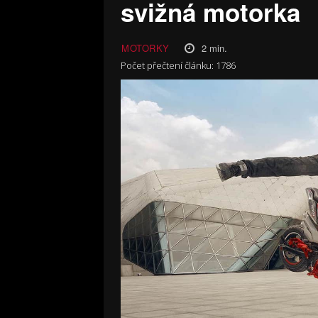
svižná motorka
2
min.
MOTORKY
Počet přečtení článku:
1786