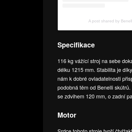
A post shared by Benel
Specifikace
116 kg vážící stroj na sebe dok
délku 1215 mm. Stabilita je dík
nám k dobré ovladatelnosti přisp
podobná těm od Benelli skútrů. 
se zdvihem 120 mm, o zadní p
Motor
Srdce tohoto stroje tvoří čtyřt