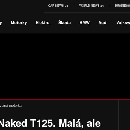
CAR NEWS 24
WORLD NEWS 24
BUSINESS
y
Motorky
Elektro
Škoda
BMW
Audi
Volks
svižná motorka
Naked T125. Malá, ale