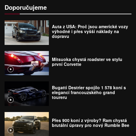
Doporučujeme
Auta z USA: Proč jsou americké vozy
výhodné i přes vyšší náklady na
dopravu
Mitsuoka chystá roadster ve stylu
první Corvette
Bugatti Destrier spojilo 1 578 koní s
elegancí francouzského grand
toureru
Přes 900 koní z výroby? Ram chystá
brutální úpravy pro nový Rumble Bee