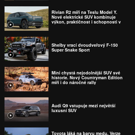
Rivian R2 míří na Teslu Model Y.
Nové elektrické SUV kombinuje
výkon, praktičnost i schopnosti v
terénu
Shelby vrací dvoudveřový F-150
Super Snake Sport
Mini chystá nejodolnější SUV své
historie. Nový Countryman Edition
míří i do náročné rally
Audi Q9 vstupuje mezi největší
luxusní SUV
Toyota láká na barvu medu. Verze