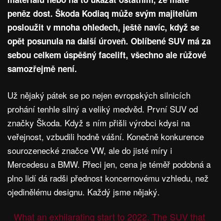
peněz dost. Škoda Kodiaq může svým majitelům
posloužit v mnoha ohledech, ještě navíc, když se
opět posunula na další úroveň. Oblíbené SUV má za
sebou celkem úspěšný facelift, všechno ale růžové
samozřejmě není.
Už nějaký pátek se po nejen evropských silnicích
prohání tenhle silný a veliký medvěd. První SUV od
značky Škoda. Když s ním přišli výrobci kdysi na
veřejnost, vzbudili hodně vášní. Konečně konkurence
sourozenecké značce VW, ale do jisté míry i
Mercedesu a BMW. Přeci jen, cena je téměř podobná a
plno lidí dá radši přednost koncernovému vzhledu, než
ojedinělému designu. Každý jsme nějaký.
What an exhilarating start to 2022. The SUV that