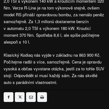
2,0 TSI s výkonem 140 kW a krouticím momentem 320
Nm. Verze R-Line je na tom výkonově stejně, ovšem
model RS přináší opravdovou bombu, za nemálo peněz
samozřejmě. Za 1,3 milionů dostaneme benzín
v automatu 2,0 TSI s výkonem 180 kW. Krouticí
moment 370 Nm. Spotřeba 8,6 l, ale spíše počítejme
alespoň s 10 l.
Klasický Kodiaq nás vyjde v základnu na 863 900 Kč.
Počítejme radši s více, samozřejmě. Cena je opravdu
vysoká a občas vyvstane otázka, jestli za to tohle SUV
stojí. Odpovědět si musí každý sám. Za nás skvělé
auto s parádními vlastnostmi.