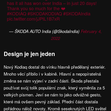
has it all has won over India – in just 20 days!
Thank you so much for the ❤️
#KODIAQ
#SKODAKODIAQ
#SKODAIndia
pic.twitter.com/jJPtL1B7xR
— ŠKODA AUTO India (@SkodaIndia)
February 4,
2022
Design je jen jeden
Nový Kodiaq dostal do vínku hlavně předělaný exteriér.
Mnoho věcí přibilo i v kabině. Hlavní a nepopíratelná
změna se nám vyjeví v zadní části. Škoda přestala
používat svůj tolik populární znak, který vyměnila za 5
velkých písmen. Jeví se nám to jako odvážné gesto,
které má ovšem pevný základ. Přední část dostala
pořádnou nálož novoty. Kromě seseknutých LED světel