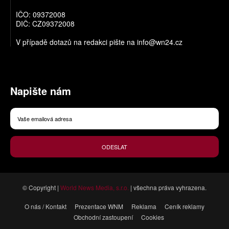
IČO: 09372008
DIČ: CZ09372008
V případě dotazů na redakci pište na
info@wn24.cz
Napište nám
ODESLAT
© Copyright |
World News Media, s.r.o.
| všechna práva vyhrazena.
O nás / Kontakt
Prezentace WNM
Reklama
Ceník reklamy
Obchodní zastoupení
Cookies