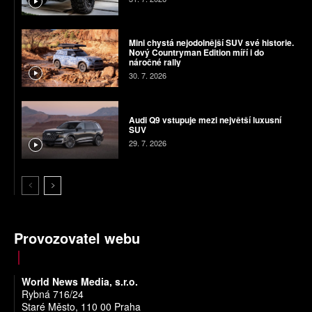
Mini chystá nejodolnější SUV své historie.
Nový Countryman Edition míří i do
náročné rally
30. 7. 2026
Audi Q9 vstupuje mezi největší luxusní
SUV
29. 7. 2026
Provozovatel webu
World News Media, s.r.o.
Rybná 716/24
Staré Město, 110 00 Praha