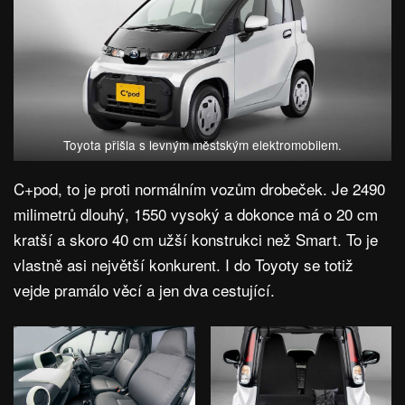
Toyota přišla s levným městským elektromobilem.
C+pod, to je proti normálním vozům drobeček. Je 2490
milimetrů dlouhý, 1550 vysoký a dokonce má o 20 cm
kratší a skoro 40 cm užší konstrukci než Smart. To je
vlastně asi největší konkurent. I do Toyoty se totiž
vejde pramálo věcí a jen dva cestující.