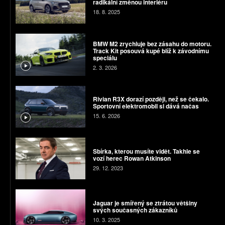
radikální změnou interiéru
18. 8. 2025
BMW M2 zrychluje bez zásahu do motoru.
Track Kit posouvá kupé blíž k závodnímu
speciálu
2. 3. 2026
Rivian R3X dorazí později, než se čekalo.
Sportovní elektromobil si dává načas
15. 6. 2026
Sbírka, kterou musíte vidět. Takhle se
vozí herec Rowan Atkinson
29. 12. 2023
Jaguar je smířený se ztrátou většiny
svých současných zákazníků
10. 3. 2025