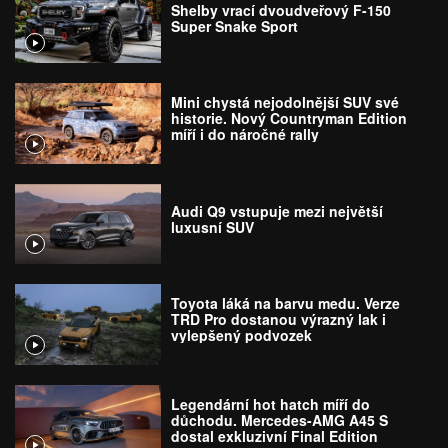
Shelby vrací dvoudveřový F-150
Super Snake Sport
Mini chystá nejodolnější SUV své
historie. Nový Countryman Edition
míří i do náročné rally
Audi Q9 vstupuje mezi největší
luxusní SUV
Toyota láká na barvu medu. Verze
TRD Pro dostanou výrazný lak i
vylepšený podvozek
Legendární hot hatch míří do
důchodu. Mercedes-AMG A45 S
dostal exkluzivní Final Edition