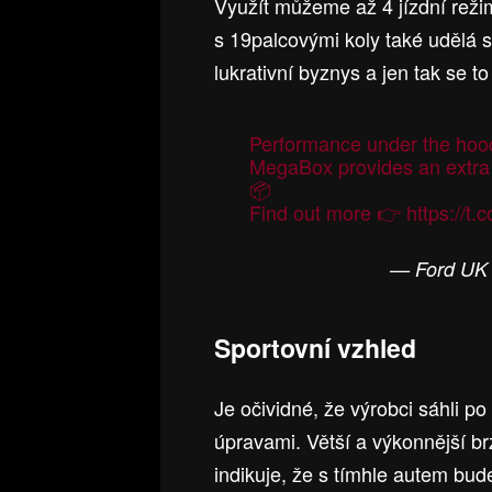
Využít můžeme až 4 jízdní rež
s 19palcovými koly také udělá 
lukrativní byznys a jen tak se t
Performance under the hood
MegaBox provides an extra
📦
Find out more 👉
https://
— Ford UK
Sportovní vzhled
Je očividné, že výrobci sáhli p
úpravami. Větší a výkonnější br
indikuje, že s tímhle autem bu