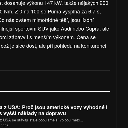
t dosahuje výkonu 147 kW, takže nějakých 200
0 Nm. Z 0 na 100 se Puma vyšplhá za 6,7 s,
 Co nás ovšem mimořádně těší, jsou jízdní
silnější sportovní SUV jako Audi nebo Cupra, ale
porci zábavy i s menším výkonem. Cena se
ož je sice dost, ale při pohledu na konkurenci
a z USA: Proč jsou americké vozy výhodné i
s vyšší náklady na dopravu
z USA se stávají stále populárnější volbou mezi...
. 2026