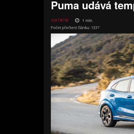
Puma udává tem
1
min.
OSTATNÍ
Počet přečtení článku:
1337