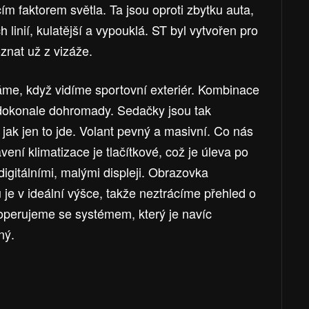
m faktorem světla. Ta jsou oproti zbytku auta,
 linií, kulatější a vypouklá. ST byl vytvořen pro
znat už z vizáže.
váme, když vidíme sportovní exteriér. Kombinace
 dokonale dohromady. Sedačky jsou tak
jak jen to jde. Volant pevný a masivní. Co nás
vení klimatizace je tlačítkové, což je úleva po
igitálními, malými displeji. Obrazovka
ů je v ideální výšce, takže neztrácíme přehled o
ž operujeme se systémem, který je navíc
ný.