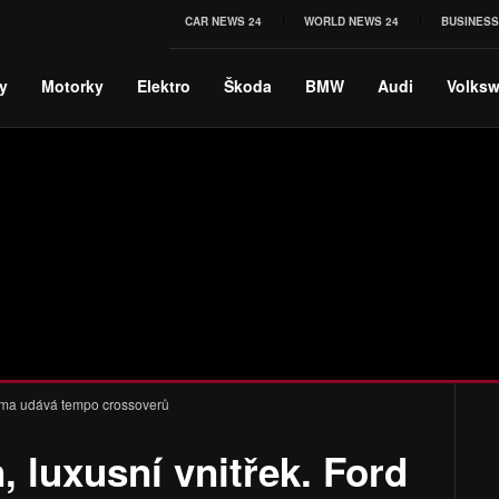
CAR NEWS 24
WORLD NEWS 24
BUSINESS
y
Motorky
Elektro
Škoda
BMW
Audi
Volks
Puma udává tempo crossoverů
, luxusní vnitřek. Ford