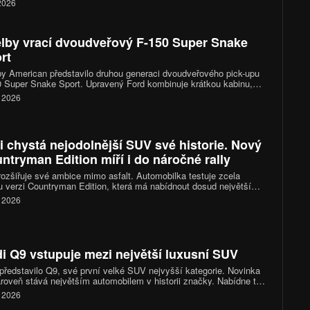
 2026
ilometrů a ambice stát se jedním z nejzajímavějších elektrických
a trhu.
lby vrací dvoudveřový F-150 Super Snake
rt
y American představilo druhou generaci dvoudveřového pick-upu
 Super Snake Sport. Upravený Ford kombinuje krátkou kabinu,
itrový osmiválec a podvozek zaměřený na rychlou jízdu po silnici.
. 2026
íplatkovým kompresorem nabídne výkon přes 810 koní, vznikne
 pouze 500 kusů.
i chystá nejodolnější SUV své historie. Nový
ntryman Edition míří i do náročné rally
rozšiřuje své ambice mimo asfalt. Automobilka testuje zcela
 verzi Countryman Edition, která má nabídnout dosud největší
ní schopnosti v historii značky. Prototyp už absolvuje náročné
. 2026
ky ve Skalnatých horách a po říjnové premiéře jej čeká ostrý test
stižní off-roadové soutěži Rebelle Rally.
i Q9 vstupuje mezi největší luxusní SUV
představilo Q9, své první velké SUV nejvyšší kategorie. Novinka
roveň stává největším automobilem v historii značky. Nabídne tři
sedadel, místo pro šest nebo sedm cestujících a také sportovní
. 2026
dení SQ9. První vozy mají dorazit k zákazníkům ve čtvrtém