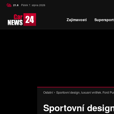
C
21.6
Pátek 7. srpna 2026
Czech
Zajímavosti
Supersport
Ostatní
Sportovní design, luxusní vnitřek. Ford 
Sportovní design