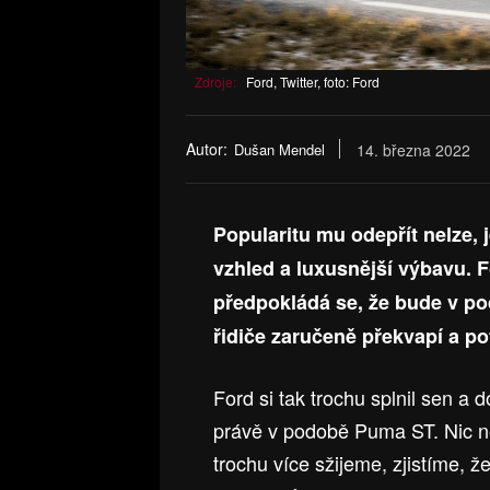
Zdroje:
Ford, Twitter, foto: Ford
Autor:
Dušan Mendel
14. března 2022
Popularitu mu odepřít nelze, 
vzhled a luxusnější výbavu. F
předpokládá se, že bude v p
řidiče zaručeně překvapí a po
Ford si tak trochu splnil sen a
právě v podobě Puma ST. Nic n
trochu více sžijeme, zjistíme, 