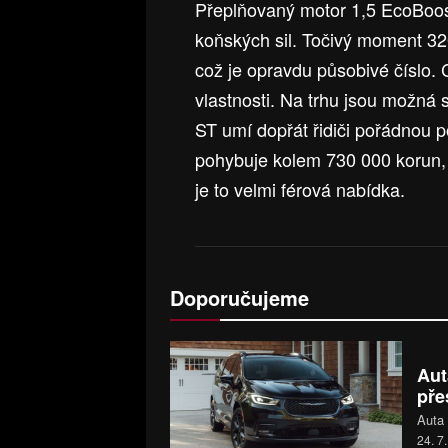
Přeplňovaný motor 1,5 EcoBoos
koňských sil. Točivý moment 32
což je opravdu působivé číslo.
vlastnosti. Na trhu jsou možná 
ST umí dopřát řidiči pořádnou 
pohybuje kolem 730 000 korun, c
je to velmi férová nabídka.
Doporučujeme
Aut
pře
Auta 
24. 7