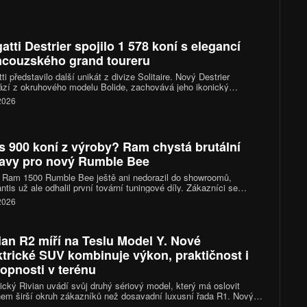
atti Destrier spojilo 1 578 koní s elegancí
ncouzského grand toureru
ti představilo další unikát z divize Solitaire. Nový Destrier
zí z okruhového modelu Bolide, zachovává jeho ikonický
áctiválec o výkonu 1 578 koní, ale místo čistě závodního
 2026
kteru sází na vytříbený design, luxusní interiér a exkluzivitu
ého vyrobeného kusu.
s 900 koní z výroby? Ram chystá brutální
avy pro nový Rumble Bee
 Ram 1500 Rumble Bee ještě ani nedorazil do showroomů,
antis už ale odhalil první tovární tuningové díly. Zákazníci se
 těšit na kompresorové kity, sportovní podvozky i nové výfukové
 2026
my. Vrcholná verze SRT se díky nim dostane přes hranici 900
ian R2 míří na Teslu Model Y. Nové
ktrické SUV kombinuje výkon, praktičnost i
opnosti v terénu
cký Rivian uvádí svůj druhý sériový model, který má oslovit
em širší okruh zákazníků než dosavadní luxusní řada R1. Nový
n R2 přináší kompaktnější rozměry, výkon 656 koní, dojezd až