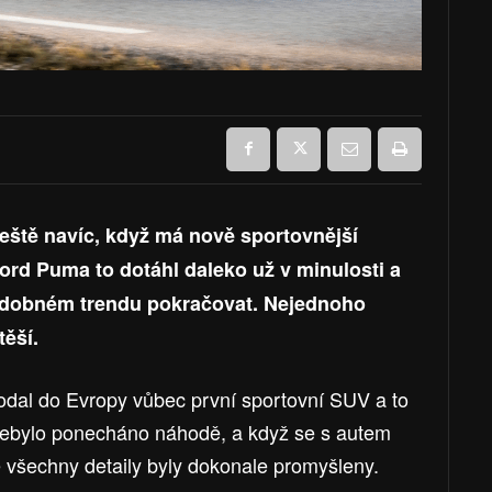
ještě navíc, když má nově sportovnější
ord Puma to dotáhl daleko už v minulosti a
odobném trendu pokračovat. Nejednoho
těší.
 dodal do Evropy vůbec první sportovní SUV a to
ebylo ponecháno náhodě, a když se s autem
že všechny detaily byly dokonale promyšleny.