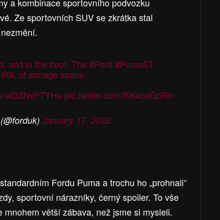
imy a kombinace sportovního podvozku
své. Ze sportovních SUV se zkrátka stal
o nezmění.
, and in the boot. The
#Ford
#PumaST
 80L of storage space
t.co/wDZNxP7YHu
pic.twitter.com/f6KecaGpRh
 (@forduk)
January 17, 2022
o standardním Fordu Puma a trochu ho „prohnali“
zdy, sportovní nárazníky, černý spoiler. To vše
de mnohem větší zábava, než jsme si mysleli.