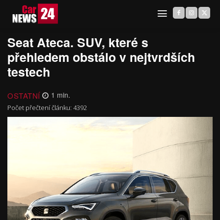
Seat Ateca. SUV, které s
přehledem obstálo v nejtvrdších
testech
OSTATNÍ
1
min.
Počet přečtení článku:
4392