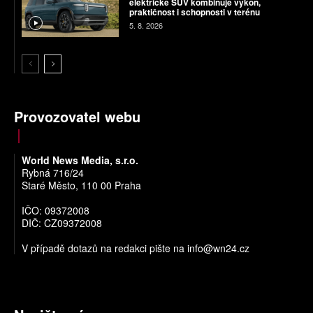
elektrické SUV kombinuje výkon,
praktičnost i schopnosti v terénu
5. 8. 2026
Provozovatel webu
World News Media, s.r.o.
Rybná 716/24
Staré Město, 110 00 Praha
IČO: 09372008
DIČ: CZ09372008
V případě dotazů na redakci pište na
info@wn24.cz