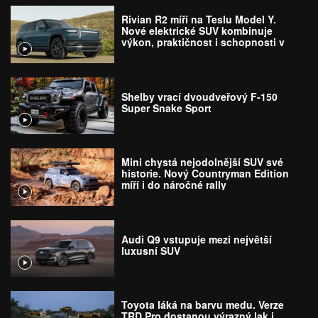
Rivian R2 míří na Teslu Model Y.
Nové elektrické SUV kombinuje
výkon, praktičnost i schopnosti v
terénu
Shelby vrací dvoudveřový F-150
Super Snake Sport
Mini chystá nejodolnější SUV své
historie. Nový Countryman Edition
míří i do náročné rally
Audi Q9 vstupuje mezi největší
luxusní SUV
Toyota láká na barvu medu. Verze
TRD Pro dostanou výrazný lak i