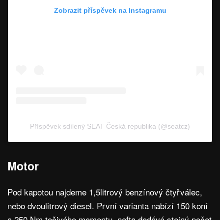
Zobrazit příspěvek na Instagramu
Příspěvek sdílený SEAT Česká republika (@seatcz)
Motor
Pod kapotou najdeme 1,5litrový benzínový čtyřválec,
nebo dvoulitrový diesel. První varianta nabízí 150 koní
a 250 Nm točivého momentu, nafta dodává stejný počet