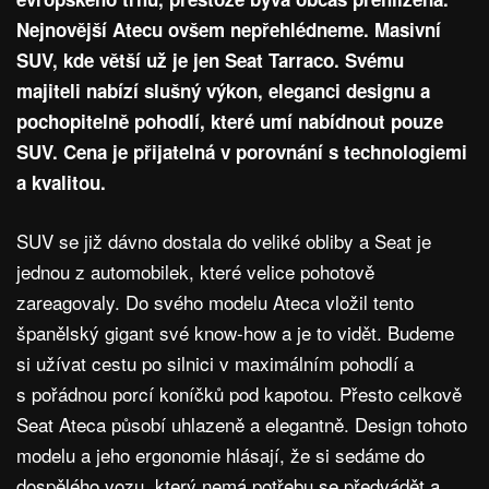
Nejnovější Atecu ovšem nepřehlédneme. Masivní
SUV, kde větší už je jen Seat Tarraco. Svému
majiteli nabízí slušný výkon, eleganci designu a
pochopitelně pohodlí, které umí nabídnout pouze
SUV. Cena je přijatelná v porovnání s technologiemi
a kvalitou.
SUV se již dávno dostala do veliké obliby a Seat je
jednou z automobilek, které velice pohotově
zareagovaly. Do svého modelu Ateca vložil tento
španělský gigant své know-how a je to vidět. Budeme
si užívat cestu po silnici v maximálním pohodlí a
s pořádnou porcí koníčků pod kapotou. Přesto celkově
Seat Ateca působí uhlazeně a elegantně. Design tohoto
modelu a jeho ergonomie hlásají, že si sedáme do
dospělého vozu, který nemá potřebu se předvádět a