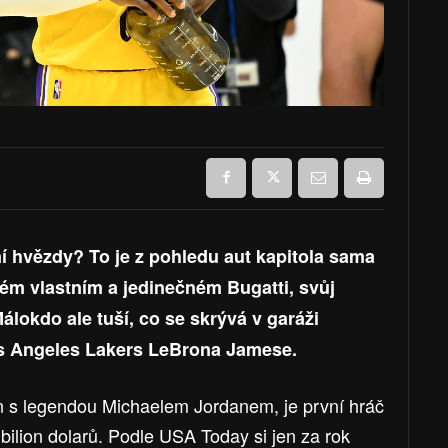
ní hvězdy? To je z pohledu aut kapitola sama
vém vlastním a jedinečném Bugatti, svůj
lokdo ale tuší, co se skrývá v garáži
os Angeles Lakers LeBrona Jamese.
n s legendou Michaelem Jordanem, je první hráč
 1 bilion dolarů. Podle USA Today si jen za rok