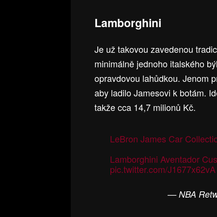
Lamborghini
Je už takovou zavedenou tradicí
minimálně jednoho italského bý
opravdovou lahůdkou. Jenom pro
aby ladilo Jamesovi k botám. I
takže cca 14,7 milionů Kč.
LeBron James Car Collecti
Lamborghini Aventador Cus
pic.twitter.com/J1677x62vA
— NBA Ret