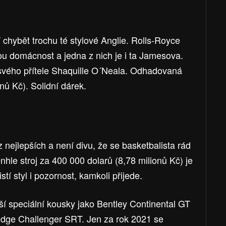
chybět trochu té stylové Anglie. Rolls-Royce
u domácnost a jedna z nich je i ta Jamesova.
svého přítele Shaquille O´Neala. Odhadovaná
nů Kč). Solidní dárek.
 nejlepších a není divu, že se basketbalista rád
hle stroj za 400 000 dolarů (8,78 milionů Kč) je
stí styl i pozornost, kamkoli přijede.
ší speciální kousky jako Bentley Continental GT
odge Challenger SRT. Jen za rok 2021 se