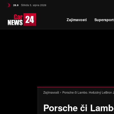
C
26.9
Středa 5. srpna 2026
Czech
Zajímavosti
Supersport
Zajímavosti
Porsche či Lambo. Hvězdný LeBron Ja
Porsche či Lamb