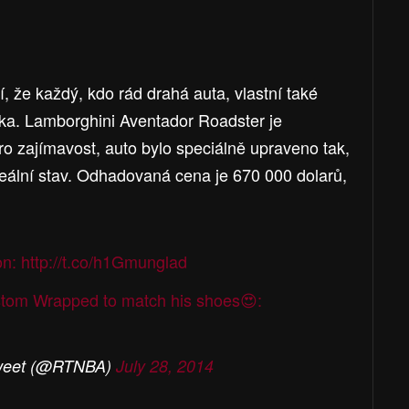
, že každý, kdo rád drahá auta, vlastní také
ka. Lamborghini Aventador Roadster je
 zajímavost, auto bylo speciálně upraveno tak,
deální stav. Odhadovaná cena je 670 000 dolarů,
on:
http://t.co/h1Gmunglad
tom Wrapped to match his shoes😍:
weet (@RTNBA)
July 28, 2014