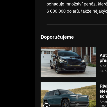
odhaduje množství peněz, které 
6 000 000 dolarů, takže nějakýc
Doporučujeme
Aut
pře
Auta 
24. 7
Riv
ele
sch
Ameri
mnoh