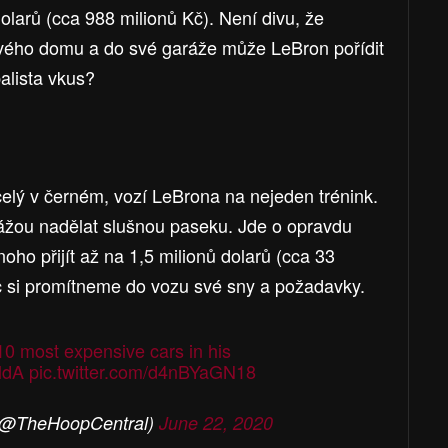
olarů (cca 988 milionů Kč). Není divu, že
o svého domu a do své garáže může LeBron pořídit
alista vkus?
celý v černém, vozí LeBrona na nejeden trénink.
ážou nadělat slušnou paseku. Jde o opravdu
oho přijít až na 1,5 milionů dolarů (cca 33
oc si promítneme do vozu své sny a požadavky.
0 most expensive cars in his
SldA
pic.twitter.com/d4nBYaGN18
(@TheHoopCentral)
June 22, 2020