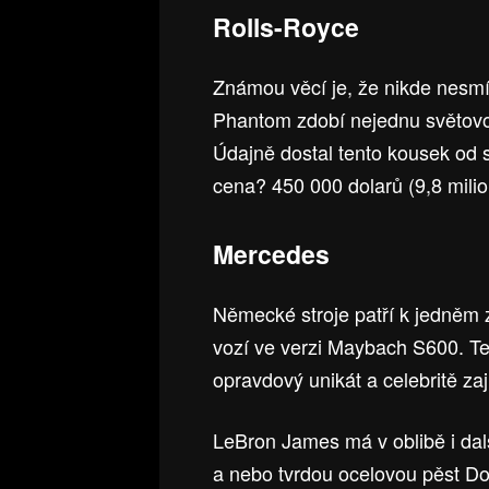
Rolls-Royce
Známou věcí je, že nikde nesmí 
Phantom zdobí nejednu světovo
Údajně dostal tento kousek od 
cena? 450 000 dolarů (9,8 milio
Mercedes
Německé stroje patří k jedněm z
vozí ve verzi Maybach S600. Ten
opravdový unikát a celebritě zaji
LeBron James má v oblibě i dal
a nebo tvrdou ocelovou pěst D