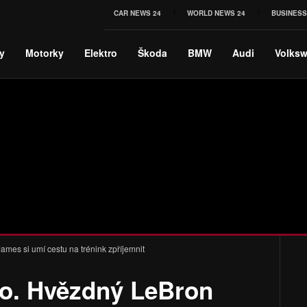
CAR NEWS 24
WORLD NEWS 24
BUSINESS
y
Motorky
Elektro
Škoda
BMW
Audi
Volks
mes si umí cestu na trénink zpříjemnit
o. Hvězdný LeBron