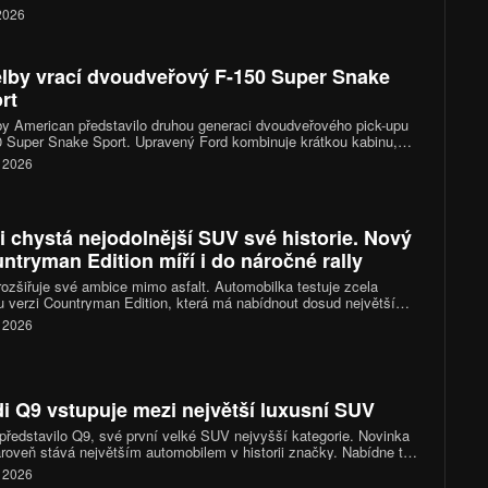
n R2 přináší kompaktnější rozměry, výkon 656 koní, dojezd až
 2026
ilometrů a ambice stát se jedním z nejzajímavějších elektrických
a trhu.
lby vrací dvoudveřový F-150 Super Snake
rt
y American představilo druhou generaci dvoudveřového pick-upu
 Super Snake Sport. Upravený Ford kombinuje krátkou kabinu,
itrový osmiválec a podvozek zaměřený na rychlou jízdu po silnici.
. 2026
íplatkovým kompresorem nabídne výkon přes 810 koní, vznikne
 pouze 500 kusů.
i chystá nejodolnější SUV své historie. Nový
ntryman Edition míří i do náročné rally
rozšiřuje své ambice mimo asfalt. Automobilka testuje zcela
 verzi Countryman Edition, která má nabídnout dosud největší
ní schopnosti v historii značky. Prototyp už absolvuje náročné
. 2026
ky ve Skalnatých horách a po říjnové premiéře jej čeká ostrý test
stižní off-roadové soutěži Rebelle Rally.
i Q9 vstupuje mezi největší luxusní SUV
představilo Q9, své první velké SUV nejvyšší kategorie. Novinka
roveň stává největším automobilem v historii značky. Nabídne tři
sedadel, místo pro šest nebo sedm cestujících a také sportovní
. 2026
dení SQ9. První vozy mají dorazit k zákazníkům ve čtvrtém