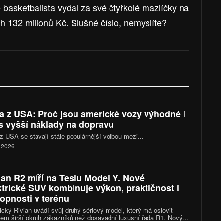
basketbalista vydal za své čtyřkolé mazlíčky na
h 132 milionů Kč. Slušné číslo, nemyslíte?
a z USA: Proč jsou americké vozy výhodné i
s vyšší náklady na dopravu
z USA se stávají stále populárnější volbou mezi...
. 2026
ian R2 míří na Teslu Model Y. Nové
ktrické SUV kombinuje výkon, praktičnost i
opnosti v terénu
cký Rivian uvádí svůj druhý sériový model, který má oslovit
em širší okruh zákazníků než dosavadní luxusní řada R1. Nový