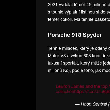
2021 vydělal téměř 45 milionů d
s touhle výplatní listinou si d
téměř cokoli. Má tenhle basketb
Porsche 918 Spyder
Tenhle miláček, který je oděný 
Motor V8 a výkon 608 koní dok
luxusní sporťák, který může jedn
milionů Kč), podle toho, jak m
LeBron James and the top 1
collection
https://t.co/dIta6j
— Hoop Central 