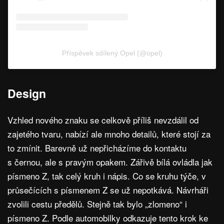
Příspěvek sdílený Opel (@opel)
Design
Vzhled nového znaku se celkově příliš nevzdálil od
zajetého tvaru, nabízí ale mnoho detailů, které stojí za
to zmínit. Barevně už nepřicházíme do kontaktu
s černou, ale s pravým opakem. Zářivě bílá ovládla jak
písmeno Z, tak celý kruh i nápis. Co se kruhu týče, v
průsečících s písmenem Z se už nepotkává. Návrháři
zvolili cestu předělů. Stejně tak bylo „zlomeno“ i
písmeno Z. Podle automobilky odkazuje tento krok ke