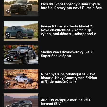
Přes 900 koní z výroby? Ram chystá
brutální úpravy pro nový Rumble Bee
Rivian R2 míří na Teslu Model Y.
Nové elektrické SUV kombinuje
výkon, praktičnost i schopnosti v
terénu
Shelby vrací dvoudveřový F-150
Super Snake Sport
Mini chystá nejodolnější SUV své
historie. Nový Countryman Edition
míří i do náročné rally
Audi Q9 vstupuje mezi největší
luxusní SUV