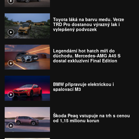
Toyota láká na barvu medu. Verze
TRD Pro dostanou výrazný lak i
vylepšený podvozek
Legendární hot hatch míří do
důchodu. Mercedes-AMG A45 S
dostal exkluzivní Final Edition
BMW připravuje elektrickou i
spalovací M3
Škoda Peaq vstupuje na trh s cenou
od 1,15 milionu korun