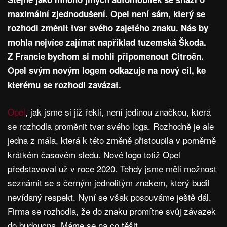
maximální zjednodušení. Opel není sám, který se
rozhodl změnit tvar svého zajetého znaku. Nás by
mohla nejvíce zajímat například tuzemská Škoda.
Z Francie bychom si mohli připomenout Citroën.
Opel svým novým logem odkazuje na nový cíl, ke
kterému se rozhodl zavázat.
Opel
, jak jsme si již řekli, není jedinou značkou, která
se rozhodla proměnit tvar svého loga. Rozhodně je ale
jedna z mála, která k této změně přistoupila v poměrně
krátkém časovém sledu. Nové logo totiž Opel
představoval už v roce 2020. Tehdy jsme měli možnost
seznámit se s černým jednolitým znakem, který budil
nevídaný respekt. Nyní se však posouváme ještě dál.
Firma se rozhodla, že do znaku promítne svůj závazek
do budoucna. Máme se na co těšit.