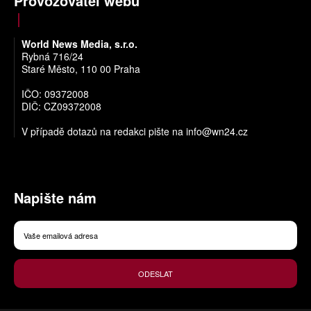
Provozovatel webu
World News Media, s.r.o.
Rybná 716/24
Staré Město, 110 00 Praha
IČO: 09372008
DIČ: CZ09372008
V případě dotazů na redakci pište na
info@wn24.cz
Napište nám
ODESLAT