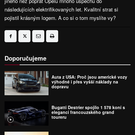
jiného než popřát Opelu mnoho úspěchů do
následujících elektrifikovaných let. Kvalitní strat si
pojistil krásným logem. A co si o tom myslíte vy?
Doporučujeme
Auta z USA: Proč jsou americké vozy
výhodné i přes vyšší náklady na
dopravu
Bugatti Destrier spojilo 1 578 koní s
elegancí francouzského grand
toureru