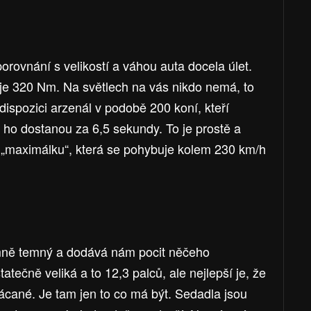
orovnání s velikostí a váhou auta docela úlet.
 je 320 Nm. Na světlech na vás nikdo nemá, to
k dispozici arzenál v podobě 200 koní, kteří
 ho dostanou za 6,5 sekundy. To je prostě a
 „maximálku“, která se pohybuje kolem 230 km/h
emně temný a dodává nám pocit něčeho
atečně veliká a to 12,3 palců, ale nejlepší je, že
ácané. Je tam jen to co má být. Sedadla jsou