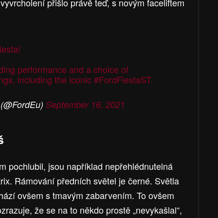
yvrcholení přišlo právě teď, s novým faceliftem
iesta
!
nding performance and a choice of
ngs, including the iconic
#FordFiestaST
.
 (@FordEu)
September 16, 2021
š
m pochlubil, jsou například nepřehlédnutelná
trix. Rámování předních světel je černé. Světla
ichází ovšem s tmavým zabarvením. To ovšem
ozrazuje, že se na to někdo prostě „nevykašlal“,