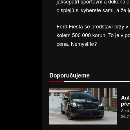
jaksepatří sportovní a dokonal
displejů si vyberete sami, a že j
Ford Fiesta se představí brzy 
kolem 500 000 korun. To je v p
cena. Nemyslíte?
Doporučujeme
Aut
pře
Auta 
24. 7