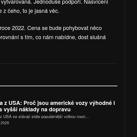
e vytvarovaná. Jednoduše podpoří. Nasvícení
e z čeho, to je jasná věc.
v roce 2022. Cena se bude pohybovat něco
orovnání s tím, co nám nabídne, dost slušná
a z USA: Proč jsou americké vozy výhodné i
s vyšší náklady na dopravu
z USA se stávají stále populárnější volbou mezi...
. 2026