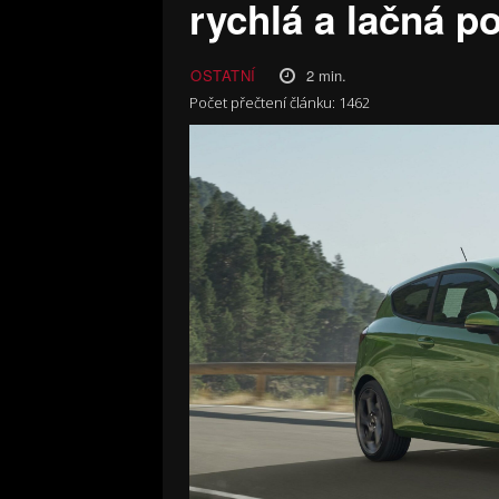
rychlá a lačná p
2
min.
OSTATNÍ
Počet přečtení článku:
1462