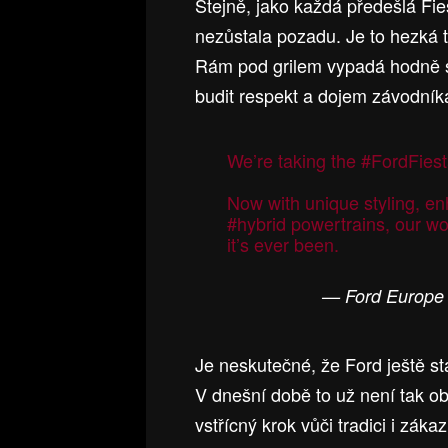
Stejně, jako každá předešlá Fies
nezůstala pozadu. Je to hezká t
Rám pod grilem vypadá hodně 
budit respekt a dojem závodníka
We’re taking the
#FordFies
Now with unique styling, e
#hybrid
powertrains, our wo
it’s ever been.
— Ford Europe
Je neskutečné, že Ford ještě stá
V dnešní době to už není tak ob
vstřícný krok vůči tradici i záka