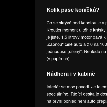
Kolik pase koníčků?
Co se skrývá pod kapotou je v p
Krouticí moment u téhle krásky
je jisté. 1,5 litrový motor dává 
„čapnou“ celé auto a z 0 na 100
jednoduše „šílený“. Nehledě na
(v papírech).
Nádhera i v kabině
Interiér se moc povedl. Je taj
speciálního. Řídící deska je dost
na první pohled není auto přepl