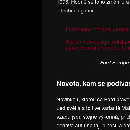
1976. Hodně se toho změnilo a v
a technologiemi.
Introducing the new
#FordF
Stylish new design, outsta
powertrain and series offeri
— Ford Europe
Novota, kam se podívá
Novinkou, kterou se Ford práve
Led světla a to i ve variantě Ma
vzadu jsou stejně výkonná, př
dodává autu na tajuplnosti a pr