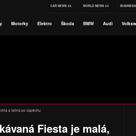
CAR NEWS 24
WORLD NEWS 24
BUSINESS
y
Motorky
Elektro
Škoda
BMW
Audi
Volks
ychlá a lačná po úspěchu
ávaná Fiesta je malá,