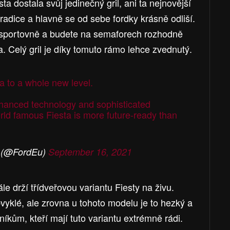
ta dostala svůj jedinečný gril, ani ta nejnovější
radice a hlavně se od sebe fordky krásně odliší.
sportovně a budete na semaforech rozhodně
. Celý gril je díky tomuto rámo lehce zvednutý.
ta
to a whole new level.
nhanced technology and sophisticated
rld famous Fiesta is more future-ready than
 (@FordEu)
September 16, 2021
le drží třídveřovou variantu Fiesty na živu.
vyklé, ale zrovna u tohoto modelu je to hezký a
zníkům, kteří mají tuto variantu extrémně rádi.