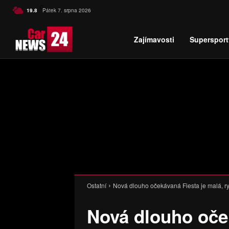
C
19.8
Pátek 7. srpna 2026
Czech
Zajímavosti
Supersport
Ostatní
Nová dlouho očekávaná Fiesta je malá, r
Nová dlouho oček