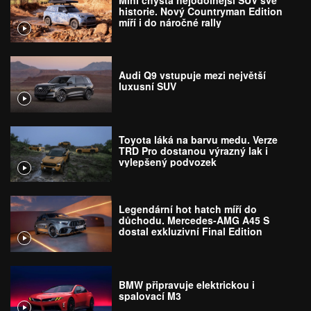
historie. Nový Countryman Edition
míří i do náročné rally
Audi Q9 vstupuje mezi největší
luxusní SUV
Toyota láká na barvu medu. Verze
TRD Pro dostanou výrazný lak i
vylepšený podvozek
Legendární hot hatch míří do
důchodu. Mercedes-AMG A45 S
dostal exkluzivní Final Edition
BMW připravuje elektrickou i
spalovací M3