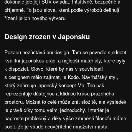
dokonale jde její SUV ovládat. Intuitivně, bezpečně a
příjemně. To jsou slova, která podle výrobců definují
řízení jejich nového výtvoru.
Design zrozen v Japonsku
Pozadu nezůstává ani design. Tam se povedlo sjednotit
kvalitní japonskou práci a nejlepší materiály, které byly
k dispozici. Slovo, které by nás v souvislosti
s designem mělo zajímat, je Kodo. Návrhářský styl,
který zahrnuje japonský koncept Ma. Ten pak
reprezentuje důstojnou a klidnou krásu prázdného
prostoru. Možná to celé může znít složitě, ale výsledek
je právě díky tomu velmi jednoduchý. Interiér je
naprosto přehledný a díky výše zmíněné filosofii máme
pocit, že je všude neuvěřitelné množství místa.