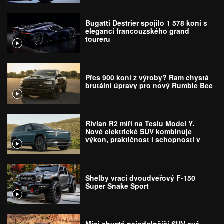
Bugatti Destrier spojilo 1 578 koní s
elegancí francouzského grand
toureru
Přes 900 koní z výroby? Ram chystá
brutální úpravy pro nový Rumble Bee
Rivian R2 míří na Teslu Model Y.
Nové elektrické SUV kombinuje
výkon, praktičnost i schopnosti v
terénu
Shelby vrací dvoudveřový F-150
Super Snake Sport
Mini chystá nejodolnější SUV své