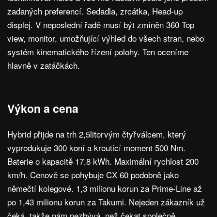
zadaných preferencí. Sedadla, zrcátka, Head-up
displej. V neposlední řadě musí být zmíněn 360 Top
view, monitor, umožňující výhled do všech stran, nebo
systém kinematického řízení polohy. Ten oceníme
hlavně v zatáčkách.
Výkon a cena
Hybrid přijde na trh 2,5litorvým čtyřválcem, který
vyprodukuje 300 koní a krouticí moment 500 Nm.
Baterie o kapacitě 17,8 kWh. Maximální rychlost 200
km/h. Cenově se pohybuje CX 60 podobně jako
němečtí kolegové. 1,3 milionu korun za Prime-Line až
po 1,43 milionu korun za Takumi. Nejeden zákazník už
čeká, takže nám nezbývá, než čekat společně.