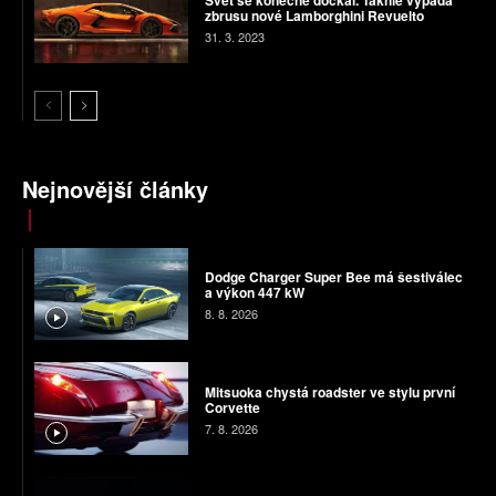
Svět se konečně dočkal. Takhle vypadá
zbrusu nové Lamborghini Revuelto
31. 3. 2023
Nejnovější články
Dodge Charger Super Bee má šestiválec
a výkon 447 kW
8. 8. 2026
Mitsuoka chystá roadster ve stylu první
Corvette
7. 8. 2026