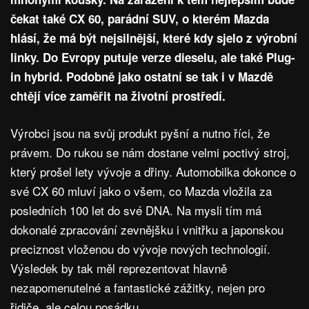
čekat také CX 60, parádní SUV, o kterém Mazda
hlásí, že má být nejsilnější, které kdy sjelo z výrobní
linky. Do Evropy putuje verze dieselu, ale také Plug-
in hybrid. Podobně jako ostatní se tak i v Mazdě
chtějí více zaměřit na životní prostředí.
Výrobci jsou na svůj produkt pyšní a nutno říci, že
právem. Do rukou se nám dostane velmi poctivý stroj,
který prošel lety vývoje a dřiny. Automobilka dokonce o
své CX 60 mluví jako o všem, co Mazda vložila za
posledních 100 let do své DNA. Na mysli tím má
dokonalé zpracování zevnějšku i vnitřku a japonskou
preciznost vloženou do vývoje nových technologií.
Výsledek by tak měl reprezentovat hlavně
nezapomenutelné a fantastické zážitky, nejen pro
řidiče, ale celou posádku.