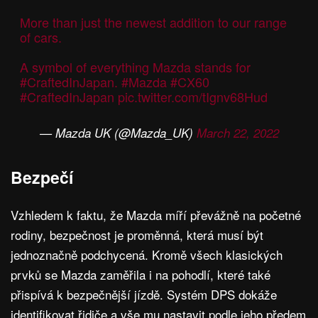
More than just the newest addition to our range
of cars.
A symbol of everything Mazda stands for
#CraftedInJapan
.
#Mazda
#CX60
#CraftedInJapan
pic.twitter.com/tIgnv68Hud
— Mazda UK (@Mazda_UK)
March 22, 2022
Bezpečí
Vzhledem k faktu, že Mazda míří převážně na početné
rodiny, bezpečnost je proměnná, která musí být
jednoznačně podchycená. Kromě všech klasických
prvků se Mazda zaměřila i na pohodlí, které také
přispívá k bezpečnější jízdě. Systém DPS dokáže
identifikovat řidiče a vše mu nastavit podle jeho předem