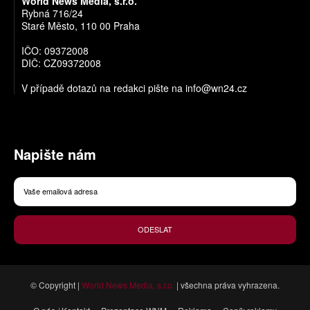
World News Media, s.r.o.
Rybná 716/24
Staré Město, 110 00 Praha
IČO: 09372008
DIČ: CZ09372008
V případě dotazů na redakci pište na
info@wn24.cz
Napište nám
ODESLAT
© Copyright |
World News Media, s.r.o.
| všechna práva vyhrazena.