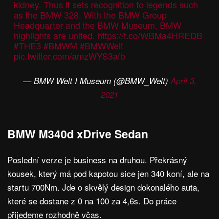
kidney. Thus it sets recognition to legends such
as the BMW 328. With the BMW Group
Headquarter and the BMW Museum, BMW
highlights are united.
https://t.co/WBMa4HREDB
#THE3
#BMWM
#BMWWelt
pic.twitter.com/amzWYS3afb
— BMW Welt I Museum (@BMW_Welt)
April 3,
2021
BMW M340d xDrive Sedan
Poslední verze je business na druhou. Překrásný
kousek, který má pod kapotou sice jen 340 koní, ale na
startu 700Nm. Jde o skvělý design dokonalého auta,
které se dostane z 0 na 100 za 4,6s. Do práce
přijedeme rozhodně včas.