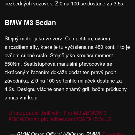
nezbedných vozovek. Z 0 na 100 se dostane za 3,5s.
BMW M3 Sedan
Stejný motor jako ve verzi Competition, ovšem
s rozdílem síly, která je tu vyčíslena na 480 koní. I to je
ovšem šílené číslo. Stejně jako krouticí moment
550Nm. Šestistupňová manuální převodovka se
zkráceným řazením dokáže dodat ten pravý pocit
závodníka. Z 0 na 100 se tenhle miláček dostane za
4,2s. Designu vládne onen známý gril, boční průduchy
a masivní kola.
Unstoppable thrill with The M3.
#BMWM3
#BMWOman
pic.twitter.com/WAEk15OcuX
— BMW Oman Official (@Oman_BMW)
December