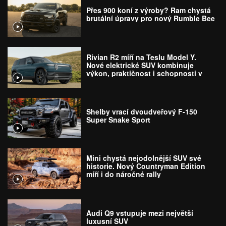
Přes 900 koní z výroby? Ram chystá
brutální úpravy pro nový Rumble Bee
Rivian R2 míří na Teslu Model Y.
Nové elektrické SUV kombinuje
výkon, praktičnost i schopnosti v
terénu
Shelby vrací dvoudveřový F-150
Super Snake Sport
Mini chystá nejodolnější SUV své
historie. Nový Countryman Edition
míří i do náročné rally
Audi Q9 vstupuje mezi největší
luxusní SUV