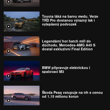
Toyota láká na barvu medu. Verze
TRD Pro dostanou výrazný lak i
vylepšený podvozek
Legendární hot hatch míří do
důchodu. Mercedes-AMG A45 S
dostal exkluzivní Final Edition
BMW připravuje elektrickou i
spalovací M3
Škoda Peaq vstupuje na trh s cenou
od 1,15 milionu korun