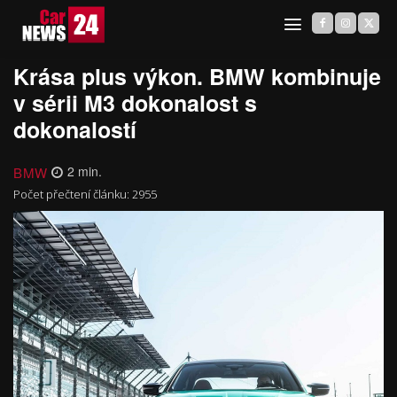
Krása plus výkon. BMW kombinuje
v sérii M3 dokonalost s
dokonalostí
BMW
2
min.
Počet přečtení článku:
2955