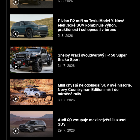
6. 8. 2026
Rivian R2 míří na Teslu Model Y. Nové
elektrické SUV kombinuje výkon,
praktičnost i schopnosti v terénu
5. 8. 2026
Shelby vrací dvoudveřový F-150 Super
Snake Sport
31. 7. 2026
Mini chystá nejodolnější SUV své historie.
Nový Countryman Edition míří i do
náročné rally
30. 7. 2026
Audi Q9 vstupuje mezi největší luxusní
SUV
29. 7. 2026