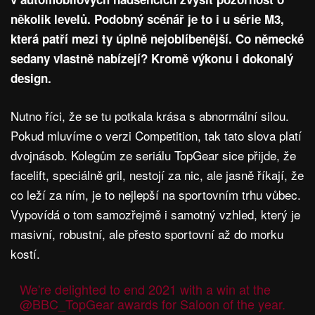
několik levelů. Podobný scénář je to i u série M3,
která patří mezi ty úplně nejoblíbenější. Co německé
sedany vlastně nabízejí? Kromě výkonu i dokonalý
design.
Nutno říci, že se tu potkala krása s abnormální silou.
Pokud mluvíme o verzi Competition, tak tato slova platí
dvojnásob. Kolegům ze seriálu TopGear sice přijde, že
facelift, speciálně gril, nestojí za nic, ale jasně říkají, že
co leží za ním, je to nejlepší na sportovním trhu vůbec.
Vypovídá o tom samozřejmě i samotný vzhled, který je
masivní, robustní, ale přesto sportovní až do morku
kostí.
We're delighted to end 2021 with a win at the
@BBC_TopGear
awards for Saloon of the year.