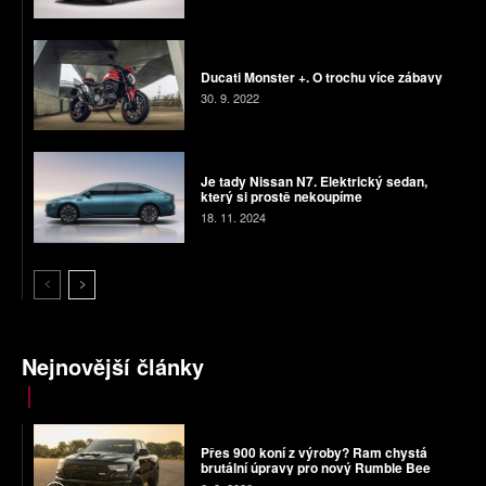
Ducati Monster +. O trochu více zábavy
30. 9. 2022
Je tady Nissan N7. Elektrický sedan,
který si prostě nekoupíme
18. 11. 2024
Nejnovější články
Přes 900 koní z výroby? Ram chystá
brutální úpravy pro nový Rumble Bee