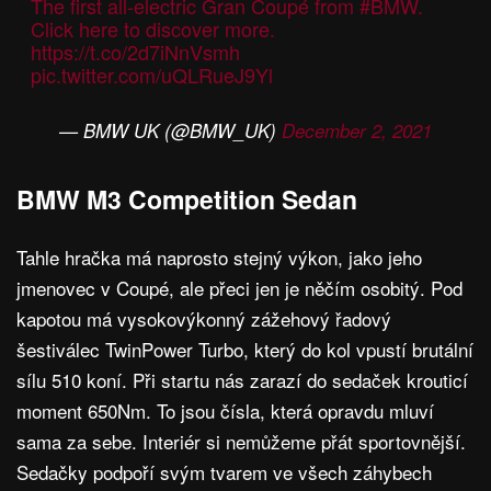
The first all-electric Gran Coupé from
#BMW
.
Click here to discover more.
https://t.co/2d7iNnVsmh
pic.twitter.com/uQLRueJ9Yl
— BMW UK (@BMW_UK)
December 2, 2021
BMW M3 Competition Sedan
Tahle hračka má naprosto stejný výkon, jako jeho
jmenovec v Coupé, ale přeci jen je něčím osobitý. Pod
kapotou má vysokovýkonný zážehový řadový
šestiválec TwinPower Turbo, který do kol vpustí brutální
sílu 510 koní. Při startu nás zarazí do sedaček krouticí
moment 650Nm. To jsou čísla, která opravdu mluví
sama za sebe. Interiér si nemůžeme přát sportovnější.
Sedačky podpoří svým tvarem ve všech záhybech