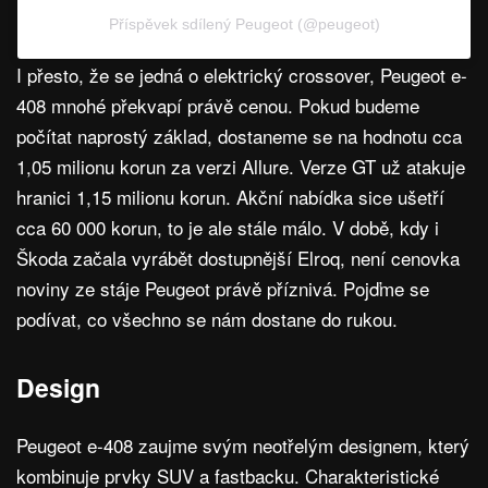
Příspěvek sdílený Peugeot (@peugeot)
I přesto, že se jedná o elektrický crossover, Peugeot e-
408 mnohé překvapí právě cenou. Pokud budeme
počítat naprostý základ, dostaneme se na hodnotu cca
1,05 milionu korun za verzi Allure. Verze GT už atakuje
hranici 1,15 milionu korun. Akční nabídka sice ušetří
cca 60 000 korun, to je ale stále málo. V době, kdy i
Škoda začala vyrábět dostupnější Elroq, není cenovka
noviny ze stáje Peugeot právě příznivá. Pojďme se
podívat, co všechno se nám dostane do rukou.
Design
Peugeot e-408 zaujme svým neotřelým designem, který
kombinuje prvky SUV a fastbacku. Charakteristické