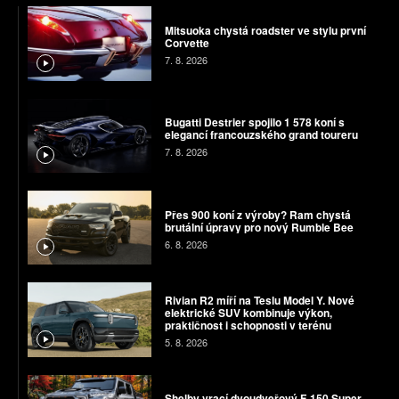
Mitsuoka chystá roadster ve stylu první
Corvette
7. 8. 2026
Bugatti Destrier spojilo 1 578 koní s
elegancí francouzského grand toureru
7. 8. 2026
Přes 900 koní z výroby? Ram chystá
brutální úpravy pro nový Rumble Bee
6. 8. 2026
Rivian R2 míří na Teslu Model Y. Nové
elektrické SUV kombinuje výkon,
praktičnost i schopnosti v terénu
5. 8. 2026
Shelby vrací dvoudveřový F-150 Super