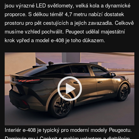
jsou výrazné LED světlomety, velká kola a dynamické
proporce. S délkou téměř 4,7 metru nabízí dostatek
prostoru pro pět cestujících a jejich zavazadla. Celkově
musíme vzhled pochválit. Peugeot udělal majestátní
krok vpřed a model e-408 je toho důkazem.
Interiér e-408 je typický pro moderní modely Peugeotu.
Dominuje mu i-Cockpit s malým volantem a digitálním