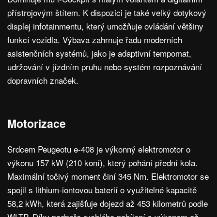
přístrojovým štítem. K dispozici je také velký dotykový
displej infotainmentu, který umožňuje ovládání většiny
funkcí vozidla. Výbava zahrnuje řadu moderních
asistenčních systémů, jako je adaptivní tempomat,
udržování v jízdním pruhu nebo systém rozpoznávání
dopravních značek.
Motorizace
Srdcem Peugeotu e-408 je výkonný elektromotor o
výkonu 157 kW (210 koní), který pohání přední kola.
Maximální točivý moment činí 345 Nm. Elektromotor se
spojil s lithium-iontovou baterií o využitelné kapacitě
58,2 kWh, která zajišťuje dojezd až 453 kilometrů podle
WLTP. Díky podpoře rychlého nabíjení s výkonem až