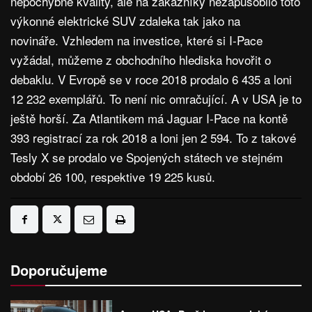
nepochybné kvality, ale na zákazníky nezapůsobilo toto
výkonné elektrické SUV zdaleka tak jako na
novináře. Vzhledem na investice, které si I-Pace
vyžádal, můžeme z obchodního hlediska hovořit o
debaklu. V Evropě se v roce 2018 prodalo 6 435 a loni
12 232 exemplářů. To není nic omračující. A v USA je to
ještě horší. Za Atlantikem má Jaguar I-Pace na kontě
393 registrací za rok 2018 a loni jen 2 594. To z takové
Tesly X se prodalo ve Spojených státech ve stejném
období 26 100, respektive 19 225 kusů.
Doporučujeme