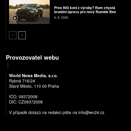
Přes 900 koní z výroby? Ram chystá
brutální úpravy pro nový Rumble Bee
6. 8. 2026
Provozovatel webu
World News Media, s.r.o.
Rybná 716/24
Staré Město, 110 00 Praha
IČO: 09372008
DIČ: CZ09372008
V případě dotazů na redakci pište na
info@wn24.cz