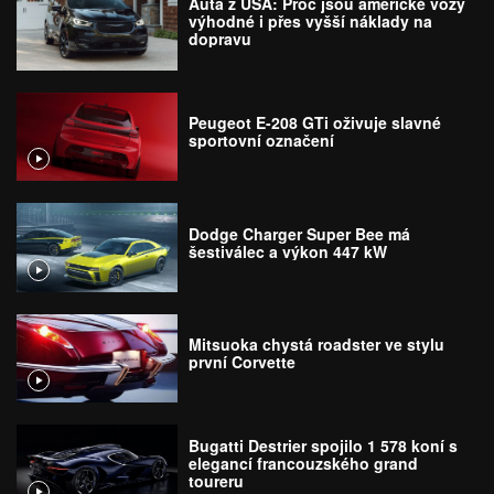
Auta z USA: Proč jsou americké vozy
výhodné i přes vyšší náklady na
dopravu
Peugeot E-208 GTi oživuje slavné
sportovní označení
Dodge Charger Super Bee má
šestiválec a výkon 447 kW
Mitsuoka chystá roadster ve stylu
první Corvette
Bugatti Destrier spojilo 1 578 koní s
elegancí francouzského grand
toureru