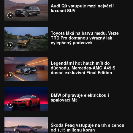
Audi Q9 vstupuje mezi největší
luxusní SUV
Toyota láká na barvu medu. Verze
TRD Pro dostanou výrazný lak i
vylepšený podvozek
Legendární hot hatch míří do
důchodu. Mercedes-AMG A45 S
dostal exkluzivní Final Edition
BMW připravuje elektrickou i
spalovací M3
Škoda Peaq vstupuje na trh s cenou
od 1,15 milionu korun