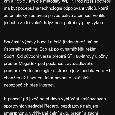
km a 155 g / km dle metodiky WLTP. Pod nižší spotřebu
má být podepsána technologie odpojování válců, která
automaticky zastavuje přívod paliva a činnost ventilů
jednoho ze tří válců, když není potřebný plný výkon.
Součástí výbavy bude i měnič jízdních režimů od
úsporného režimu Eco až po dynamičtější režim
Sport. Od původní verze přebírá ST i 80-litrový úložný
prostor MegaBox pod podlahou zavazadlového
prostoru. Po technologické stránce je v modelu Ford ST
obsažen už i systém informování o lokálních
nebezpečích přes internet.
K pohodlí při jízdě se přidává vyhřívání zmiňovaných
sportovních sedadel Recaro, bezdrátové nabíjení
smartphonu, vyhřívané čelní sklo, přední a zadní