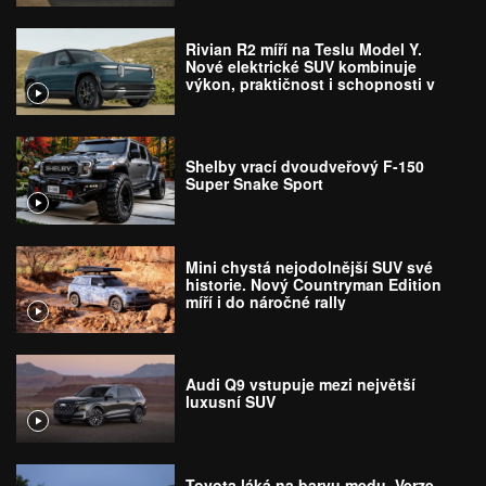
Rivian R2 míří na Teslu Model Y.
Nové elektrické SUV kombinuje
výkon, praktičnost i schopnosti v
terénu
Shelby vrací dvoudveřový F-150
Super Snake Sport
Mini chystá nejodolnější SUV své
historie. Nový Countryman Edition
míří i do náročné rally
Audi Q9 vstupuje mezi největší
luxusní SUV
Toyota láká na barvu medu. Verze