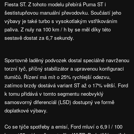
Fiesta ST. Z tohoto modelu přebírá Puma ST i
šestistupňovou manuální převodovku. Součástí jeho
výbavy je také turbo s vysokotlakým vstřikováním
paliva. Z nuly na 100 km / h by se měl díky této
sestavě dostat za 6,7 ​​sekundy.
Sportovně laděný podvozek dostal speciálně navrženou
torzní tyč, příčný stabilizátor a upravenou konfiguraci
tlumičů. Řízení má mít o 25% rychlejší odezvu,
zatímco brzdy dostává variant ST až o 17% větší. Ford
k tomu přidává v tomto segmentu neobvyklý
samosvorný diferenciál (LSD) dostupný ve formě
doplatkové výbavy.
Co se týče spotřeby a emisí, Ford mluví o 6,9 l / 100