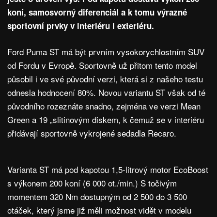
koní, samosvorný diferenciál a k tomu výrazné
sportovní prvky v interiéru i exteriéru.
Ford Puma ST má být prvním vysokorychlostním SUV
od Fordu v Evropě. Sportovně už přitom tento model
působil i ve své původní verzi, která si z našeho testu
odnesla hodnocení 80%. Novou variantu ST však od té
původního rozeznáte snadno, zejména ve verzi Mean
Green a 19 „slitinovým diskem, k čemuž se v interiéru
přidávají sportovně vykrojené sedadla Recaro.
Varianta ST má pod kapotou 1,5-litrový motor EcoBoost
s výkonem 200 koní (6 000 ot./min.) S točivým
momentem 320 Nm dostupným od 2 500 do 3 500
otáček, který jsme již měli možnost vidět v modelu