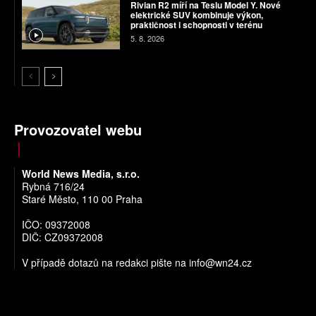
Rivian R2 míří na Teslu Model Y. Nové
elektrické SUV kombinuje výkon,
praktičnost i schopnosti v terénu
5. 8. 2026
Provozovatel webu
World News Media, s.r.o.
Rybná 716/24
Staré Město, 110 00 Praha
IČO: 09372008
DIČ: CZ09372008
V případě dotazů na redakci pište na
info@wn24.cz