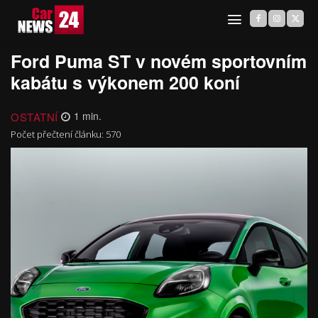
Ford Puma ST v novém sportovním
kabátu s výkonem 200 koní
OSTATNÍ
1
min.
Počet přečtení článku:
570