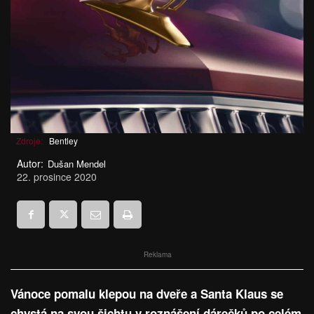
Zdroje:
Bentley
Autor:
Dušan Mendel
22. prosince 2020
Reklama
Vánoce pomalu klepou na dveře a Santa Klaus se
chystá na svou šichtu v roznášení dárečků po celém