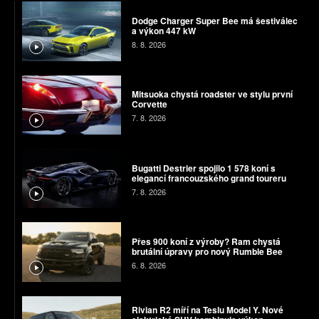
Dodge Charger Super Bee má šestiválec
a výkon 447 kW
8. 8. 2026
Mitsuoka chystá roadster ve stylu první
Corvette
7. 8. 2026
Bugatti Destrier spojilo 1 578 koní s
elegancí francouzského grand toureru
7. 8. 2026
Přes 900 koní z výroby? Ram chystá
brutální úpravy pro nový Rumble Bee
6. 8. 2026
Rivian R2 míří na Teslu Model Y. Nové