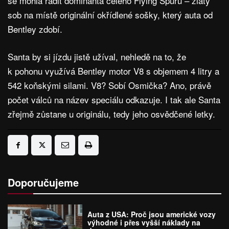
se mohla řadit dominanta celého Flying Spuru – zlatý
sob na místě originální okřídlené sošky, který auta od
Bentley zdobí.
Santa by si jízdu jistě užíval, nehledě na to, že
k pohonu využívá Bentley motor V8 s objemem 4 litry a
542 koňskými silami. V8? Sobí Osmička? Ano, právě
počet válců na název speciálu odkazuje. I tak ale Santa
zřejmě zůstane u originálu, tedy jeho osvědčené letky.
Doporučujeme
Auta z USA: Proč jsou americké vozy
výhodné i přes vyšší náklady na