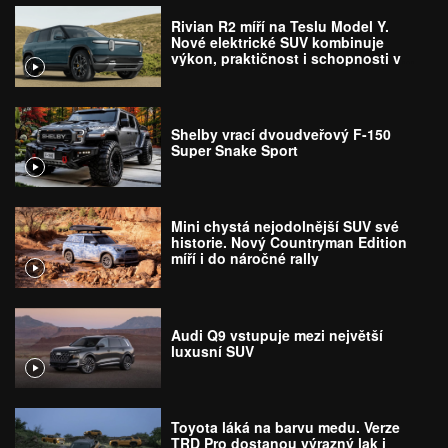
Rivian R2 míří na Teslu Model Y.
Nové elektrické SUV kombinuje
výkon, praktičnost i schopnosti v
terénu
Shelby vrací dvoudveřový F-150
Super Snake Sport
Mini chystá nejodolnější SUV své
historie. Nový Countryman Edition
míří i do náročné rally
Audi Q9 vstupuje mezi největší
luxusní SUV
Toyota láká na barvu medu. Verze
TRD Pro dostanou výrazný lak i