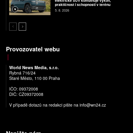
elektrické SUV kombinuje výkon,
praktičnost i schopnosti v terénu
5. 8. 2026
Provozovatel webu
World News Media, s.r.o.
Rybná 716/24
Staré Město, 110 00 Praha
IČO: 09372008
DIČ: CZ09372008
V případě dotazů na redakci pište na
info@wn24.cz