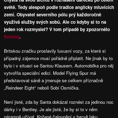
světě. Tedy alespoň podle tradice anglicky mluvících
zemí. Obyvatel severního pólu prý každoročně
využívá služby svých sobů. Ale co kdyby si to na
jeden rok rozmyslel? V tom případě by zpozornělo
Bentley
.
Britskou značku proslavily luxusní vozy, za které si
případný zájemce musí pořádně připlatit. Ne jinak by to
bylo i v situaci se Santou Klausem. Automobilka pro něj
vytvořila speciální edici. Model Flying Spur má
představovat sáně a jmenuje se celkem příznačně
„Reindeer Eight“ neboli Sobí Osmička.
Není jisté, zda by Santa dokázal roznést za jedinou noc
dárky i v Bentley. Je ale jisté, že by si to v něm
náramně užíval. Kožené čalounění v barvě laku,