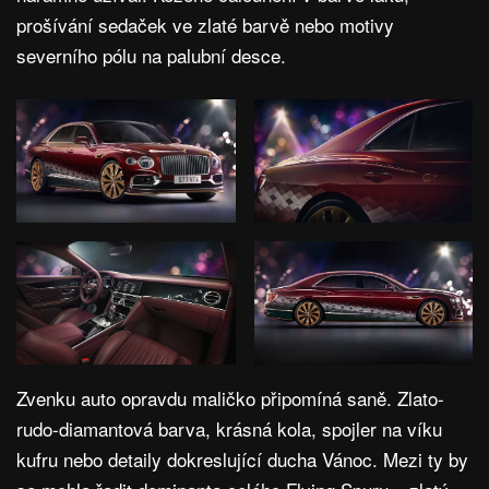
prošívání sedaček ve zlaté barvě nebo motivy
severního pólu na palubní desce.
Zvenku auto opravdu maličko připomíná saně. Zlato-
rudo-diamantová barva, krásná kola, spojler na víku
kufru nebo detaily dokreslující ducha Vánoc. Mezi ty by