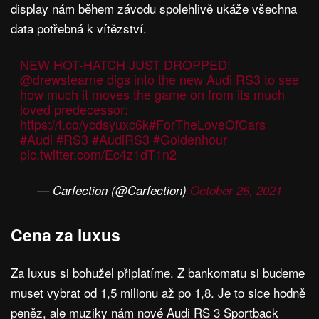
display nám během závodu spolehlivě ukáže všechna
data potřebná k vítězství.
NEW HOT-HATCH JUST DROPPED!
@drewstearne
digs into the new Audi RS3 to see
how much it moves the game on from its much
loved predecessor:
https://t.co/ycdsyuxc6k
#ForTheLoveOfCars
#Audi
#RS3
#AudiRS3
#Goldenhour
pic.twitter.com/Ec4z1dT1n2
— Carfection (@Carfection)
October 26, 2021
Cena za luxus
Za luxus si bohužel připlatíme. Z bankomatu si budeme
muset vybrat od 1,5 milionu až po 1,8. Je to sice hodně
peněz, ale muziky nám nové Audi RS 3 Sportback