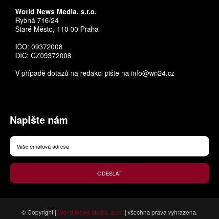
World News Media, s.r.o.
Rybná 716/24
Staré Město, 110 00 Praha
IČO: 09372008
DIČ: CZ09372008
V případě dotazů na redakci pište na
info@wn24.cz
Napište nám
ODESLAT
© Copyright |
World News Media, s.r.o.
| všechna práva vyhrazena.