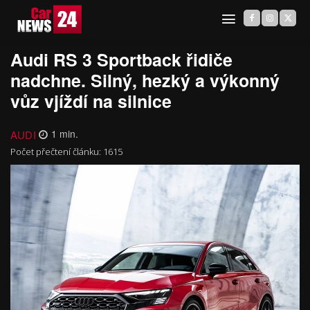
Audi RS 3 Sportback řidiče
nadchne. Silný, hezký a výkonný
vůz vjíždí na silnice
AUDI
1
min.
Počet přečtení článku:
1615