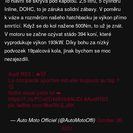
To hlavní se skrývá pod kapotou. 2,5 litrů, 5 cylindrů
Inline, DOHC, to je záruka solidní zábavy. V poměru
k váze a rozměrům našeho hatchbacku je výkon přímo
smrtící. Když se do kol nažene 500Nm, to už je znát.
V motoru se začne ozývat stádo 394 koní, které
vyprodukuje výkon 193kW. Díky bohu za nízký
podvozek 19palcová kola, jinak bychom se moc
nezajezdili.
Audi RS3 ! 🔥😈
La compacte sportive est-elle toujours au top ?
🤔
Notre essai juste ici ➡️
https://t.co/PCvdTHd8Vb
#AUDI
#AudiRS3
pic.twitter.com/8keRVJLJAK
— Auto Moto Officiel (@AutoMotoOffi)
October 26,
2021