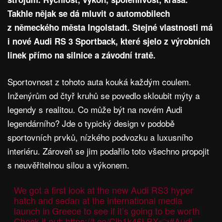
Takhle nějak se dá mluvit o automobilech
z německého města Ingolstadt. Stejné vlastnosti má
i nové Audi RS 3 Sportback, které sjelo z výrobních
linek přímo na silnice a závodní tratě.
Sportovnost z tohoto auta kouká každým coulem.
Inženýrům od čtyř kruhů se povedlo skloubit mýty a
legendy s realitou. Co může být na novém Audi
legendárního? Jde o typický design v podobě
sportovních prvků, nízkého podvozku a luxusního
interiéru. Zároveň se jim podařilo toto všechno propojit
s neuvěřitelnou silou a výkonem.
We got a first look at the new Audi RS3 hyper
hatch and sedan at the international media
launch in Greece to see if it’s going to be worth
Check it out:
https://t.co/Cib1k46LBX
👈
#Audi