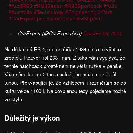
#AudiRS3
#RS3Sedan
#RS3Sportback
#Auto
#Australia
#Technology
#Engineering
#Cars
#CarExpert
pic.twitter.com/hiKw8LpAG7
— CarExpert (@CarExpertAus)
October 26, 2021
Na délku má RS 4,4m, na šířku 1984mm a to včetně
zrcátek. Rozvor kol 2631 mm. Z toho nám vyplývá, že
tenhle hatchback prostě není největší tužka v penále.
Váží něco kolem 2 tun a naložit ho můžeme až půl
tunou. Překvapující je, že vzhledem k rozměrům se do
kufru vejde 1100 l. Na dovolenou tedy pojedeme hodně
ve stylu.
Důležitý je výkon