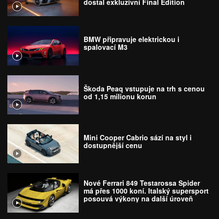
dostal exkluzivní Final Edition
BMW připravuje elektrickou i
spalovací M3
Škoda Peaq vstupuje na trh s cenou
od 1,15 milionu korun
Mini Cooper Cabrio sází na styl i
dostupnější cenu
Nové Ferrari 849 Testarossa Spider
má přes 1000 koní. Italský supersport
posouvá výkony na další úroveň