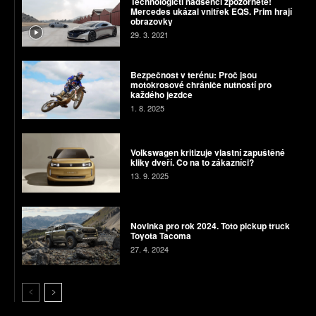
Technologičtí nadšenci zpozorněte!
Mercedes ukázal vnitřek EQS. Prim hrají
obrazovky
29. 3. 2021
Bezpečnost v terénu: Proč jsou
motokrosové chrániče nutností pro
každého jezdce
1. 8. 2025
Volkswagen kritizuje vlastní zapuštěné
kliky dveří. Co na to zákazníci?
13. 9. 2025
Novinka pro rok 2024. Toto pickup truck
Toyota Tacoma
27. 4. 2024