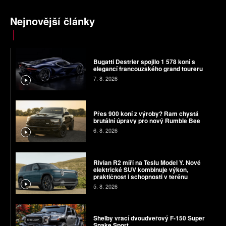
Nejnovější články
Bugatti Destrier spojilo 1 578 koní s
elegancí francouzského grand toureru
7. 8. 2026
Přes 900 koní z výroby? Ram chystá
brutální úpravy pro nový Rumble Bee
6. 8. 2026
Rivian R2 míří na Teslu Model Y. Nové
elektrické SUV kombinuje výkon,
praktičnost i schopnosti v terénu
5. 8. 2026
Shelby vrací dvoudveřový F-150 Super
Snake Sport