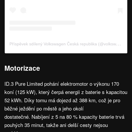
P
říspěvek sdílený Volkswagen Česká republika (@volkswagencz)
Motorizace
ID.3 Pure Limited pohání elektromotor o výkonu 170
koní (125 kW), který čerpá energii z baterie s kapacitou
52 kWh. Díky tomu má dojezd až 388 km, což je pro
běžné ježdění po městě a jeho okolí
dostatečné. Nabíjení z 5 na 80 % kapacity baterie trvá
pouhých 35 minut, takže ani delší cesty nejsou