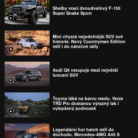
Shelby vrací dvoudveřový F-150
Super Snake Sport
Mini chystá nejodolnější SUV své
historie. Nový Countryman Edition
míří i do náročné rally
Audi Q9 vstupuje mezi největší
luxusní SUV
Toyota láká na barvu medu. Verze
TRD Pro dostanou výrazný lak i
vylepšený podvozek
Legendární hot hatch míří do
důchodu. Mercedes-AMG A45 S