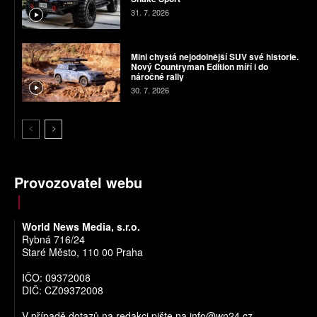
31. 7. 2026
Mini chystá nejodolnější SUV své historie.
Nový Countryman Edition míří i do
náročné rally
30. 7. 2026
Provozovatel webu
World News Media, s.r.o.
Rybná 716/24
Staré Město, 110 00 Praha
IČO: 09372008
DIČ: CZ09372008
V případě dotazů na redakci pište na
info@wn24.cz