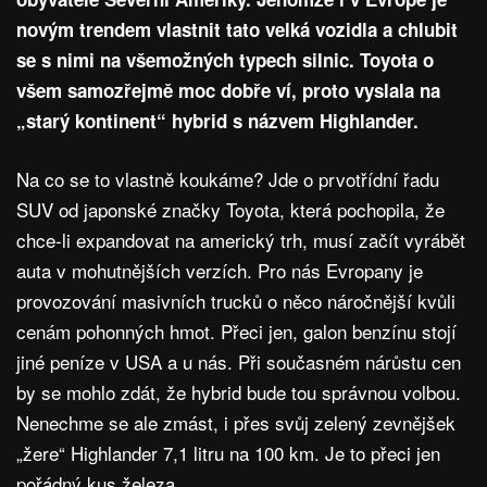
novým trendem vlastnit tato velká vozidla a chlubit
se s nimi na všemožných typech silnic. Toyota o
všem samozřejmě moc dobře ví, proto vyslala na
„starý kontinent“ hybrid s názvem Highlander.
Na co se to vlastně koukáme? Jde o prvotřídní řadu
SUV od japonské značky Toyota, která pochopila, že
chce-li expandovat na americký trh, musí začít vyrábět
auta v mohutnějších verzích. Pro nás Evropany je
provozování masivních trucků o něco náročnější kvůli
cenám pohonných hmot. Přeci jen, galon benzínu stojí
jiné peníze v USA a u nás. Při současném nárůstu cen
by se mohlo zdát, že hybrid bude tou správnou volbou.
Nenechme se ale zmást, i přes svůj zelený zevnějšek
„žere“ Highlander 7,1 litru na 100 km. Je to přeci jen
pořádný kus železa.