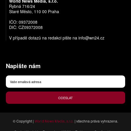
World News Media, s.r.o.
Rybná 716/24
Staré Město, 110 00 Praha
IČO: 09372008
DIČ: CZ09372008
V případě dotazů na redakci pište na
info@wn24.cz
Napište nám
ODESLAT
© Copyright |
World News Media, s.r.o.
| všechna práva vyhrazena.