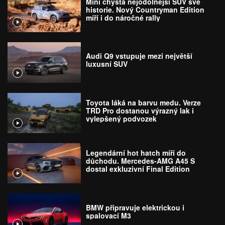
Mini chystá nejodolnější SUV své
historie. Nový Countryman Edition
míří i do náročné rally
Audi Q9 vstupuje mezi největší
luxusní SUV
Toyota láká na barvu medu. Verze
TRD Pro dostanou výrazný lak i
vylepšený podvozek
Legendární hot hatch míří do
důchodu. Mercedes-AMG A45 S
dostal exkluzivní Final Edition
BMW připravuje elektrickou i
spalovací M3