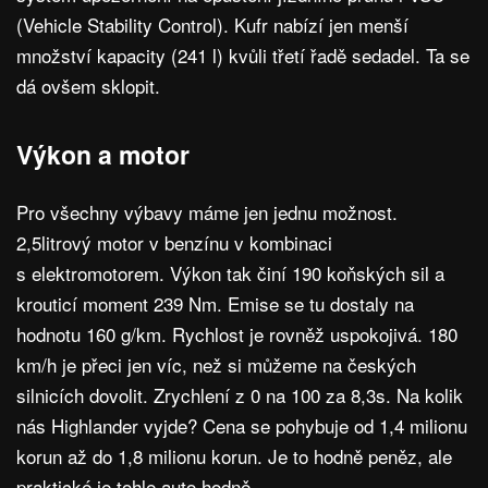
(Vehicle Stability Control). Kufr nabízí jen menší
množství kapacity (241 l) kvůli třetí řadě sedadel. Ta se
dá ovšem sklopit.
Výkon a motor
Pro všechny výbavy máme jen jednu možnost.
2,5litrový motor v benzínu v kombinaci
s elektromotorem. Výkon tak činí 190 koňských sil a
krouticí moment 239 Nm. Emise se tu dostaly na
hodnotu 160 g/km. Rychlost je rovněž uspokojivá. 180
km/h je přeci jen víc, než si můžeme na českých
silnicích dovolit. Zrychlení z 0 na 100 za 8,3s. Na kolik
nás Highlander vyjde? Cena se pohybuje od 1,4 milionu
korun až do 1,8 milionu korun. Je to hodně peněz, ale
praktické je tohle auto hodně.