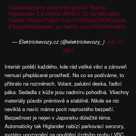
Otestovali jsme americký speciál Toyota
Highlander 2.5 Hybrid AWD-i! Co na takového
fešáka říkáme?
https://t.co/TOH2Vj4DNQ
#Toyota
#ToyotaHighlander
pic.twitter.com/PoSdHeoqkN
— Elektrickevozy.cz (@elektrickevozy_)
July 12,
2021
Interiér potěší každého, kde rád veliké věci a zároveň
nemusí přeplácané prostředí. Na co se podíváme, to
přibralo na rozměrech. Volant, palubní deska, řadicí
páka. Sedadla z kůže jsou nadmíru pohodlná. Všechny
materiály působí prémiově a stabilně. Nikde se nic
neviklá a navíc máme pocit naprostého bezpečí.
Bezpečnost je nejen v Japonsku důležité téma.
Automaticky tak Higlander nabízí parkovací senzory,
systém upozornění na opuštění jízdního pruhu i VSC