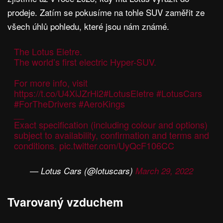
prodeje. Zatím se pokusíme na tohle SUV zaměřit ze
všech úhlů pohledu, které jsou nám známé.
The Lotus Eletre.
The world’s first electric Hyper-SUV.
For more info, visit
https://t.co/U4XiJZrHi2
#LotusEletre
#LotusCars
#ForTheDrivers
#AeroKings
__
Exact specification (including colour and options)
subject to availability, confirmation and terms and
conditions.
pic.twitter.com/UyQcF106CC
— Lotus Cars (@lotuscars)
March 29, 2022
Tvarovaný vzduchem