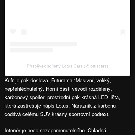
Příspěvek sdílený Lotus Cars (@lotuscars)
Kufr je pak doslova „Futurama.“Masivní, veliký,
nepřehlédnutelný. Horní části vévodí rozdělený,
karbonový spoiler, prostřední pak krásná LED lišta,
která zastřešuje nápis Lotus. Nárazník z karbonu
dodává celému SUV krásný sportovní podtext.
Interiér je něco nezapomenutelného. Chladná