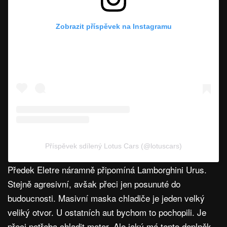
Zobrazit příspěvek na Instagramu
Příspěvek sdílený Lotus Cars (@lotuscars)
Předek Eletre náramně připomíná Lamborghini Urus.
Stejně agresivní, avšak přeci jen posunuté do
budoucnosti. Masivní maska chladiče je jeden velký
veliký otvor. U ostatních aut bychom to pochopili. Je
přeci potřeba chladit motor. Ale jaký má tento doplněk