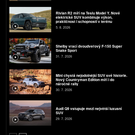
Rivian R2 míří na Teslu Model Y. Nové
elektrické SUV kombinuje výkon,
praktičnost i schopnosti v terénu
5. 8. 2026
Shelby vrací dvoudveřový F-150 Super
Snake Sport
31. 7. 2026
Mini chystá nejodolnější SUV své historie.
Nový Countryman Edition míří i do
náročné rally
30. 7. 2026
Audi Q9 vstupuje mezi největší luxusní
SUV
29. 7. 2026