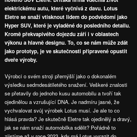
elektrickému autu, které vyčnívá z davu. Lotus
Eletre se snaží vtisknout lidem do podvědomí jako
Hyper SUV, které je vyladěné do posledního detailu.
Kromě překvapivého dojezdu září i v oblastech
výkonu a hlavně designu. To, co se nám může zdát
jako prototyp, je ve skutečnosti připravené opustit
dveře výroby.
Výrobci o svém stroji přemýšlí jako o dokonalém
výsledku sedmdesátiletého snažení. Veškeré znalosti
se přetavily do jednoho kusu automobilu a tvoří tak
ojedinělou a vzrušující DNA. Je nadmíru jasné, že
vychvalovat svůj výrobek Lotus musí. Je ale to co
hlásá pravda? Je skutečně Eletre tak ojedinělý a dravý,
jak se nám snaží automobilka sdělit? Pořádně to
zjistíme až v roce 2023, kdy má Lotus vyrazit do