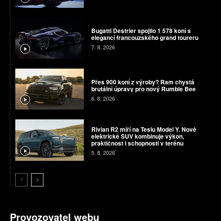
Bugatti Destrier spojilo 1 578 koní s
elegancí francouzského grand toureru
7. 8. 2026
Přes 900 koní z výroby? Ram chystá
brutální úpravy pro nový Rumble Bee
6. 8. 2026
Rivian R2 míří na Teslu Model Y. Nové
elektrické SUV kombinuje výkon,
praktičnost i schopnosti v terénu
5. 8. 2026
Provozovatel webu