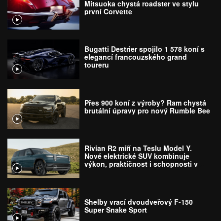
Mitsuoka chystá roadster ve stylu
první Corvette
Bugatti Destrier spojilo 1 578 koní s
elegancí francouzského grand
toureru
Přes 900 koní z výroby? Ram chystá
brutální úpravy pro nový Rumble Bee
Rivian R2 míří na Teslu Model Y.
Nové elektrické SUV kombinuje
výkon, praktičnost i schopnosti v
terénu
Shelby vrací dvoudveřový F-150
Super Snake Sport