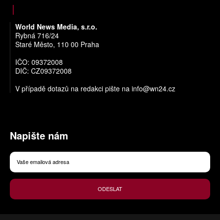
World News Media, s.r.o.
Rybná 716/24
Staré Město, 110 00 Praha
IČO: 09372008
DIČ: CZ09372008
V případě dotazů na redakci pište na
info@wn24.cz
Napište nám
ODESLAT