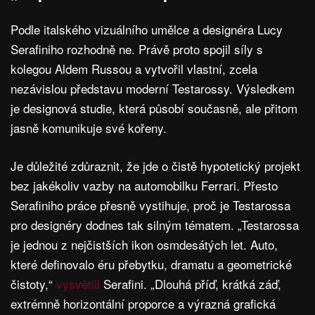
Podle italského vizuálního umělce a designéra Lucy
Serafiniho rozhodně ne. Právě proto spojil síly s
kolegou Aldem Russou a vytvořil vlastní, zcela
nezávislou představu moderní Testarossy. Výsledkem
je designová studie, která působí současně, ale přitom
jasně komunikuje své kořeny.
Je důležité zdůraznit, že jde o čistě hypotetický projekt
bez jakékoliv vazby na automobilku Ferrari. Přesto
Serafiniho práce přesně vystihuje, proč je Testarossa
pro designéry dodnes tak silným tématem. „Testarossa
je jednou z nejčistších ikon osmdesátých let. Auto,
které definovalo éru přebytku, dramatu a geometrické
čistoty,“
vysvětlil
Serafini. „Dlouhá příď, krátká záď,
extrémně horizontální proporce a výrazná grafická