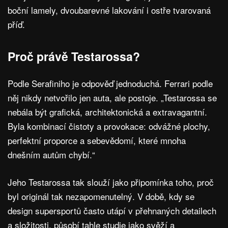
boční lamely, dvoubarevné lakování i ostře tvarovaná
příď.
Proč právě Testarossa?
Podle Serafiniho je odpověď jednoduchá. Ferrari podle
něj nikdy netvořilo jen auta, ale postoje. „Testarossa se
nebála být grafická, architektonická a extravagantní.
Byla kombinací čistoty a provokace: odvážné plochy,
perfektní proporce a sebevědomí, které mnoha
dnešním autům chybí.“
Jeho Testarossa tak slouží jako připomínka toho, proč
byl originál tak nezapomenutelný. V době, kdy se
design supersportů často utápí v přehnaných detailech
a složitosti, působí tahle studie jako svěží a