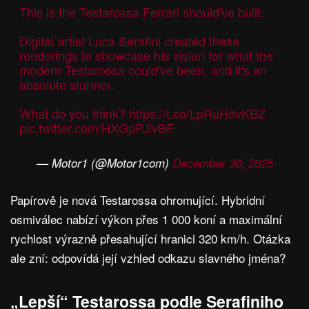
This is the Testarossa Ferrari should've built.
Digital artist Luca Serafini created these
renderings to showcase his vision for what the
modern Testarossa could've been, and it's an
absolute stunner.
What do you think?
https://t.co/LpRuHdvKBZ
pic.twitter.com/HXGpPJivBF
— Motor1 (@Motor1com)
December 30, 2025
Papírově je nová Testarossa ohromující. Hybridní
osmiválec nabízí výkon přes 1 000 koní a maximální
rychlost výrazně přesahující hranici 320 km/h. Otázka
ale zní: odpovídá její vzhled odkazu slavného jména?
„Lepší“ Testarossa podle Serafiniho