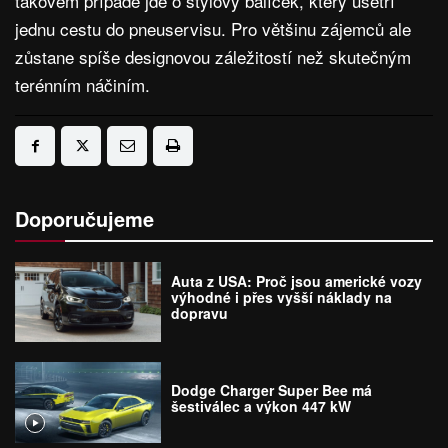
takovém případě jde o stylový balíček, který ušetří
jednu cestu do pneuservisu. Pro většinu zájemců ale
zůstane spíše designovou záležitostí než skutečným
terénním náčiním.
Doporučujeme
Auta z USA: Proč jsou americké vozy
výhodné i přes vyšší náklady na
dopravu
Dodge Charger Super Bee má
šestiválec a výkon 447 kW