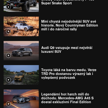
Super Snake Sport
Mini chystá nejodolnější SUV své
historie. Nový Countryman Edition
míří i do náročné rally
Audi Q9 vstupuje mezi největší
luxusní SUV
Toyota láká na barvu medu. Verze
TRD Pro dostanou výrazný lak i
vylepšený podvozek
Legendární hot hatch míří do
důchodu. Mercedes-AMG A45 S
dostal exkluzivní Final Edition