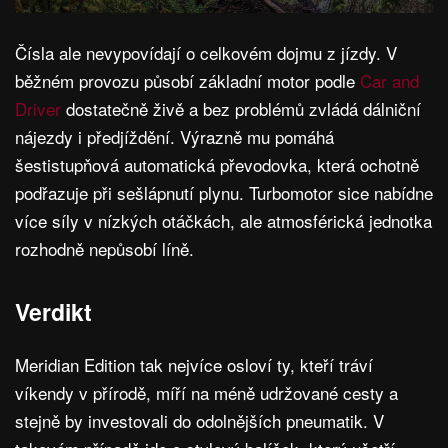
Čísla ale nevypovídají o celkovém dojmu z jízdy. V
běžném provozu působí základní motor podle
Car and
Driver
dostatečně živě a bez problémů zvládá dálniční
nájezdy i předjíždění. Výrazně mu pomáhá
šestistupňová automatická převodovka, která ochotně
podřazuje při sešlápnutí plynu. Turbomotor sice nabídne
více síly v nízkých otáčkách, ale atmosférická jednotka
rozhodně nepůsobí líně.
Verdikt
Meridian Edition tak nejvíce osloví ty, kteří tráví
víkendy v přírodě, míří na méně udržované cesty a
stejně by investovali do odolnějších pneumatik. V