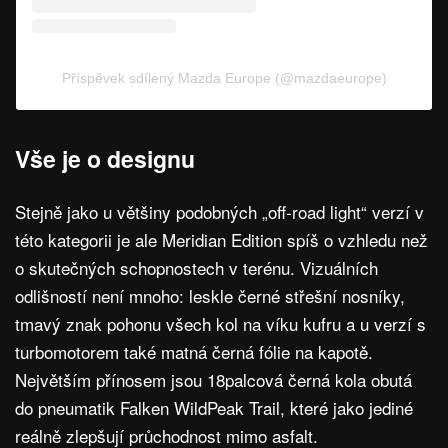
Příspěvek sdílený Mazda Europe (@mazdaeurope)
Vše je o designu
Stejně jako u většiny podobných „off-road light“ verzí v
této kategorii je ale Meridian Edition spíš o vzhledu než
o skutečných schopnostech v terénu. Vizuálních
odlišností není mnoho: leskle černé střešní nosníky,
tmavý znak pohonu všech kol na víku kufru a u verzí s
turbomotorem také matná černá fólie na kapotě.
Největším přínosem jsou 18palcová černá kola obutá
do pneumatik Falken WildPeak Trail, které jako jediné
reálně zlepšují průchodnost mimo asfalt.