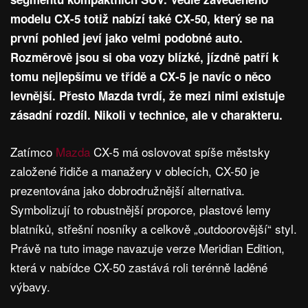
modelu CX-5 totiž nabízí také CX-50, který se na
první pohled jeví jako velmi podobné auto.
Rozměrově jsou si oba vozy blízké, jízdně patří k
tomu nejlepšímu ve třídě a CX-5 je navíc o něco
levnější. Přesto Mazda tvrdí, že mezi nimi existuje
zásadní rozdíl. Nikoli v technice, ale v charakteru.
Zatímco
Mazda
CX-5 má oslovovat spíše městsky
založené řidiče a manažery v oblecích, CX-50 je
prezentována jako dobrodružnější alternativa.
Symbolizují to robustnější proporce, plastové lemy
blatníků, střešní nosníky a celkově „outdoorovější“ styl.
Právě na tuto image navazuje verze Meridian Edition,
která v nabídce CX-50 zastává roli terénně laděné
výbavy.