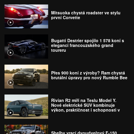
Mitsuoka chystá roadster ve stylu
první Corvette
Bugatti Destrier spojilo 1 578 koní s
elegancí francouzského grand
toureru
Přes 900 koní z výroby? Ram chystá
brutální úpravy pro nový Rumble Bee
Rivian R2 míří na Teslu Model Y.
Nové elektrické SUV kombinuje
výkon, praktičnost i schopnosti v
terénu
Shelby vrací dvoudveřový F-150