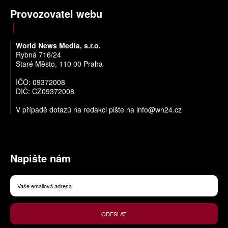
Provozovatel webu
World News Media, s.r.o.
Rybná 716/24
Staré Město, 110 00 Praha
IČO: 09372008
DIČ: CZ09372008
V případě dotazů na redakci pište na
info@wn24.cz
Napište nám
ODESLAT