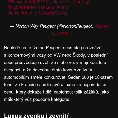
#Peugeot
#508PSE
#HybridTechnology
#HybridPerformance
#Hybrid
pic.twitter.com/VzwzMXxeAp
— Norton Way Peugeot (@NortonPeugeot)
August
20, 2021
Nehledě na to, že se Peugeot neustále porovnává
s koncernovými vozy od VW nebo Škody, v poslední
době přesvědčuje svět, že i jeho vozy mají kouzlo a
eleganci, a že dovedou těmto konservativním
automobilům směle konkurovat. Sedan 508 je důkazem
toho, že Francie nabídla světu luxus za odpovídající
cenu, který dokáže řidiči nabídnout tolik zážitků, jako
málokterý vůz podobné kategorie.
Luxus zvenku i zevnitř