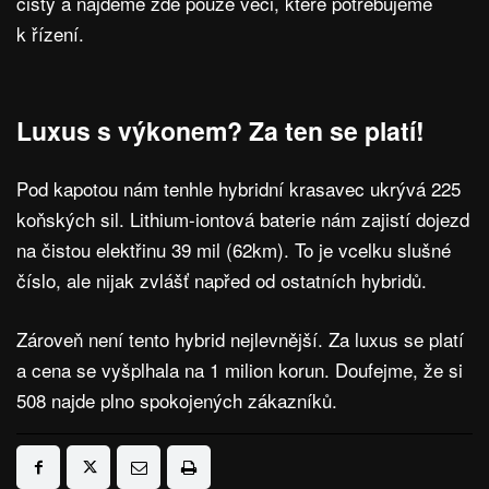
čistý a najdeme zde pouze věci, které potřebujeme
k řízení.
Luxus s výkonem? Za ten se platí!
Pod kapotou nám tenhle hybridní krasavec ukrývá 225
koňských sil. Lithium-iontová baterie nám zajistí dojezd
na čistou elektřinu 39 mil (62km). To je vcelku slušné
číslo, ale nijak zvlášť napřed od ostatních hybridů.
Zároveň není tento hybrid nejlevnější. Za luxus se platí
a cena se vyšplhala na 1 milion korun. Doufejme, že si
508 najde plno spokojených zákazníků.