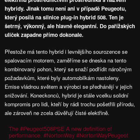
hybridy. Jinak tomu není ani v případě Peugeotu,
který posílá na silnice plug-in hybrid 508. Ten je
šetrný, výkonný, ale hlavně elegantní. Do pařížských
uliček zapadne přímo dokonale.
Přestože má tento hybrid i levnějšího sourozence se
spalovacím motorem, zaměříme se dneska na tento
kombinovaný pohon, který se snaží podřídit náročným
požadavkům, které byly automobilkám nastoleny.
Emise vládnou světem a výrobci se předhánějí v jejich
snižování. Koneckonců, hybrid je stále vcelku solidní
kompromis pro lidi, kteří by rádi trochu pošetřili přírodu,
ale zároveň ne zcela důvěřují čisté elektřině.
The
#Peugeot508PSE
A new definition of
performance.
#NortonWay
#NortonWayPeugeot