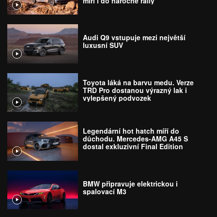
míří i do náročné rally
Audi Q9 vstupuje mezi největší
luxusní SUV
Toyota láká na barvu medu. Verze
TRD Pro dostanou výrazný lak i
vylepšený podvozek
Legendární hot hatch míří do
důchodu. Mercedes-AMG A45 S
dostal exkluzivní Final Edition
BMW připravuje elektrickou i
spalovací M3