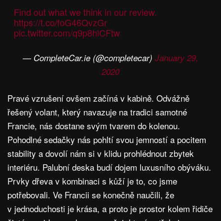
Find out what we think in our review.
https://t.co/foG46QvzGr
pic.twitter.com/q9p8hlCFtw
— CompleteCar.ie (@completecar)
January 29,
2020
Pravé vzrušení ovšem začíná v kabině. Odvážně
řešený volant, který navazuje na tradici samotné
Francie, nás dostane svým tvarem do kolenou.
Pohodlné sedačky nás pohltí svou jemností a pocitem
stability a dovolí nám si v klidu prohlédnout zbytek
interiéru. Palubní deska budí dojem luxusního obýváku.
Prvky dřeva v kombinaci s kůží je to, co jsme
potřebovali. Ve Francii se konečně naučili, že
v jednoduchosti je krása, a proto je prostor kolem řidiče