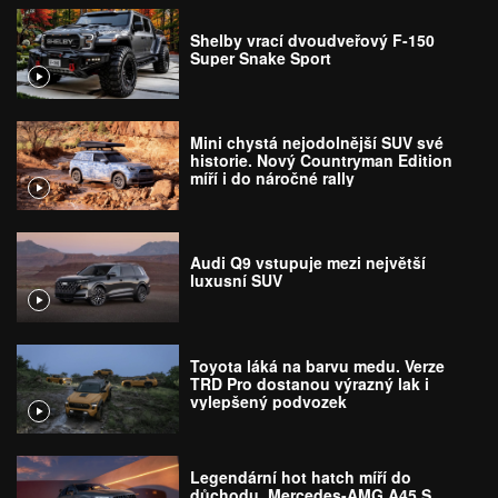
Shelby vrací dvoudveřový F-150
Super Snake Sport
Mini chystá nejodolnější SUV své
historie. Nový Countryman Edition
míří i do náročné rally
Audi Q9 vstupuje mezi největší
luxusní SUV
Toyota láká na barvu medu. Verze
TRD Pro dostanou výrazný lak i
vylepšený podvozek
Legendární hot hatch míří do
důchodu. Mercedes-AMG A45 S