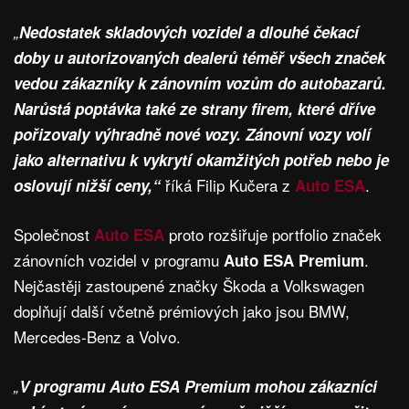
„
Nedostatek skladových vozidel a dlouhé čekací
doby u autorizovaných dealerů téměř všech značek
vedou zákazníky k zánovním vozům do autobazarů.
Narůstá poptávka také ze strany firem, které dříve
pořizovaly výhradně nové vozy. Zánovní vozy volí
jako alternativu k vykrytí okamžitých potřeb nebo je
říká Filip Kučera z
.
oslovují nižší ceny,“
Auto ESA
Společnost
proto rozšiřuje portfolio značek
Auto ESA
zánovních vozidel v programu
.
Auto ESA Premium
Nejčastěji zastoupené značky Škoda a Volkswagen
doplňují další včetně prémiových jako jsou BMW,
Mercedes-Benz a Volvo.
„
V programu Auto ESA Premium mohou zákazníci