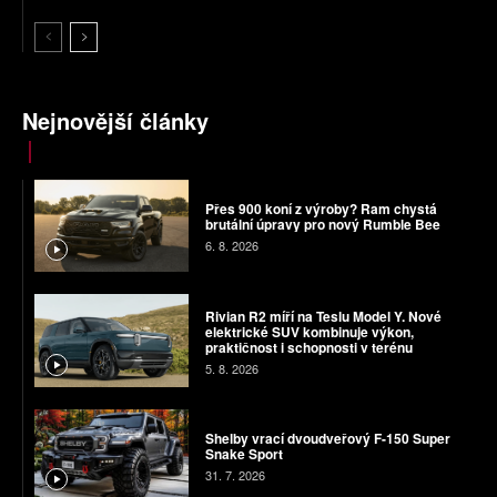
Nejnovější články
Přes 900 koní z výroby? Ram chystá
brutální úpravy pro nový Rumble Bee
6. 8. 2026
Rivian R2 míří na Teslu Model Y. Nové
elektrické SUV kombinuje výkon,
praktičnost i schopnosti v terénu
5. 8. 2026
Shelby vrací dvoudveřový F-150 Super
Snake Sport
31. 7. 2026