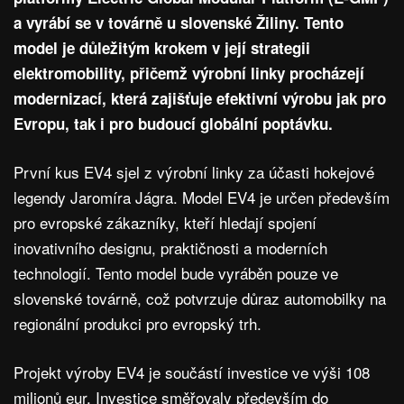
a vyrábí se v továrně u slovenské Žiliny. Tento
model je důležitým krokem v její strategii
elektromobility, přičemž výrobní linky procházejí
modernizací, která zajišťuje efektivní výrobu jak pro
Evropu, tak i pro budoucí globální poptávku.
První kus EV4 sjel z výrobní linky za účasti hokejové
legendy Jaromíra Jágra. Model EV4 je určen především
pro evropské zákazníky, kteří hledají spojení
inovativního designu, praktičnosti a moderních
technologií. Tento model bude vyráběn pouze ve
slovenské továrně, což potvrzuje důraz automobilky na
regionální produkci pro evropský trh.
Projekt výroby EV4 je součástí investice ve výši 108
milionů eur. Investice směřovaly především do