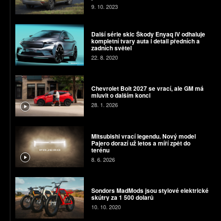
9. 10. 2023
Další série skic Škody Enyaq iV odhaluje
kompletní tvary auta i detail předních a
zadních světel
22. 8. 2020
Chevrolet Bolt 2027 se vrací, ale GM má
mluvit o dalším konci
28. 1. 2026
Mitsubishi vrací legendu. Nový model
Pajero dorazí už letos a míří zpět do
terénu
8. 6. 2026
Sondors MadMods jsou stylové elektrické
skútry za 1 500 dolarů
10. 10. 2020