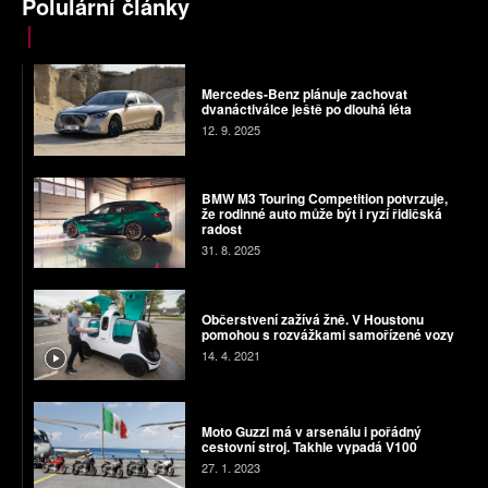
Polulární články
Mercedes-Benz plánuje zachovat
dvanáctiválce ještě po dlouhá léta
12. 9. 2025
BMW M3 Touring Competition potvrzuje,
že rodinné auto může být i ryzí řidičská
radost
31. 8. 2025
Občerstvení zažívá žně. V Houstonu
pomohou s rozvážkami samořízené vozy
14. 4. 2021
Moto Guzzi má v arsenálu i pořádný
cestovní stroj. Takhle vypadá V100
27. 1. 2023