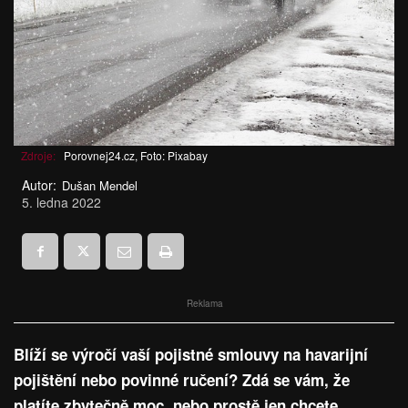
Zdroje:
Porovnej24.cz, Foto: Pixabay
Autor:
Dušan Mendel
5. ledna 2022
Reklama
Blíží se výročí vaší pojistné smlouvy na havarijní
pojištění nebo povinné ručení? Zdá se vám, že
platíte zbytečně moc, nebo prostě jen chcete