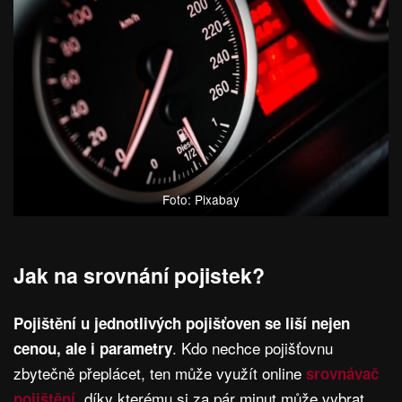
Foto: Pixabay
Jak na srovnání pojistek?
Pojištění u jednotlivých pojišťoven se liší nejen
. Kdo nechce pojišťovnu
cenou, ale i parametry
zbytečně přeplácet, ten může využít online
srovnávač
, díky kterému si za pár minut může vybrat
pojištění