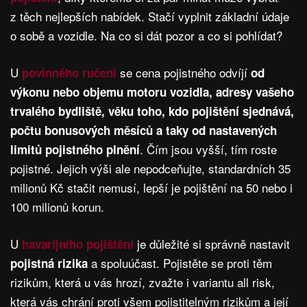
z těch nejlepších nabídek. Stačí vyplnit základní údaje
o sobě a vozidle. Na co si dát pozor a co si pohlídat?
U
se cena pojistného odvíjí
povinného ručení
od
výkonu nebo objemu motoru vozidla, adresy vašeho
trvalého bydliště, věku toho, kdo pojištění sjednává,
počtu bonusových měsíců a taky od nastavených
. Čím jsou vyšší, tím roste
limitů pojistného plnění
pojistné. Jejich výši ale nepodceňujte, standardních 35
milionů Kč stačit nemusí, lepší je pojištění na 50 nebo i
100 milionů korun.
U
je důležité si správně nastavit
havarijního pojištění
a spoluúčast. Pojistěte se proti těm
pojistná rizika
rizikům, která u vás hrozí, zvažte i variantu all risk,
která vás chrání proti všem pojistitelným rizikům a její