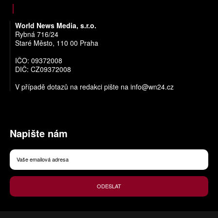
World News Media, s.r.o.
Rybná 716/24
Staré Město, 110 00 Praha
IČO: 09372008
DIČ: CZ09372008
V případě dotazů na redakci pište na
info@wn24.cz
Napište nám
ODESLAT