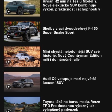
Rivian R2 míří na Teslu Model Y.
Nové elektrické SUV kombinuje
výkon, praktičnost i schopnosti v
terénu
Shelby vrací dvoudveřový F-150
Super Snake Sport
Mini chystá nejodolnější SUV své
historie. Nový Countryman Edition
míří i do náročné rally
Audi Q9 vstupuje mezi největší
luxusní SUV
Toyota láká na barvu medu. Verze
TRD Pro dostanou výrazný lak i
vylepšený podvozek