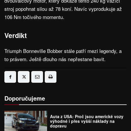
dvouválcový motor, který dokáže tento 240 kg vážící
stroj popohnat silou až 78 koní. Navíc vyprodukuje až
106 Nm točivého momentu.
Verdikt
Triumph Bonneville Bobber stále patří mezi legendy, a
to právem. Ještě dlouho nás nepřestane bavit.
Doporučujeme
Auta z USA: Proč jsou americké vozy
výhodné i přes vyšší náklady na
dopravu