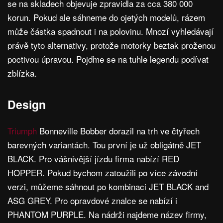
se na skladech objevuje zpravidla za cca 380 000
korun. Pokud ale sáhneme do ojetých modelů, rázem
může částka spadnout i na polovinu. Mnozí vyhledávají
právě tyto alternativy, protože motorky beztak proženou
poctivou úpravou. Pojďme se na tuhle legendu podívat
zblízka.
Design
Triumph
Bonneville Bobber dorazil na trh ve čtyřech
barevných variantách. Tou první je už obligátně JET
BLACK. Pro vášnivější jízdu firma nabízí RED
HOPPER. Pokud bychom zatoužili po více závodní
verzi, můžeme sáhnout po kombinaci JET BLACK and
ASG GREY. Pro opravdové znalce se nabízí i
PHANTOM PURPLE. Na nádrži najdeme název firmy,