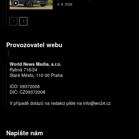
5. 8. 2026
Provozovatel webu
World News Media, s.r.o.
Rybná 716/24
Staré Město, 110 00 Praha
IČO: 09372008
DIČ: CZ09372008
V případě dotazů na redakci pište na
info@wn24.cz
Napište nám