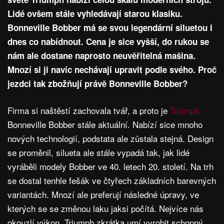
Lidé ovšem stále vyhledávají starou klasiku.
Bonneville Bobber má se svou legendární siluetou i
dnes co nabídnout. Cena je sice vyšší, do rukou se
nám ale dostane naprosto neuvěřitelná mašina.
Mnozí si ji navíc nechávají upravit podle svého. Proč
jezdci tak zbožňují právě Bonneville Bobber?
Firma si naštěstí zachovala tvář, a proto je
Triumph
Bonneville Bobber stále aktuální. Nabízí sice mnoho
nových technologií, podstata ale zůstala stejná. Design
se proměnil, silueta ale stále vypadá tak, jak lidé
vyráběli modely Bobber ve 40. letech 20. století. Na trh
se dostal tenhle fešák ve čtyřech základních barevných
variantách. Mnozí ale preferují následné úpravy, ve
kterých se se změnou laku jaksi počítá. Nejvíce nás
okouzlí výkon. Triumph zkrátka umí vyrobit schopný