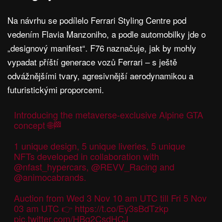
Na návrhu se podílelo Ferrari Styling Centre pod
vedením Flavia Manzoniho, a podle automobilky jde o
„designový manifest“. F76 naznačuje, jak by mohly
vypadat příští generace vozů Ferrari – s ještě
odvážnějšími tvary, agresivnější aerodynamikou a
futuristickými proporcemi.
Introducing the metaverse-exclusive Alpine GTA
concept 🌐🏁
1 unique design, 5 unique liveries, 5 unique
NFTs developed in collaboration with
@nfast_hypercars
,
@REVV_Racing
and
@animocabrands
.
Auction from Wed 3 Nov 10 am UTC till Fri 5 Nov
03 am UTC 👉
https://t.co/Ey3sBdTzkp
pic.twitter.com/HBq2CsdHCJ