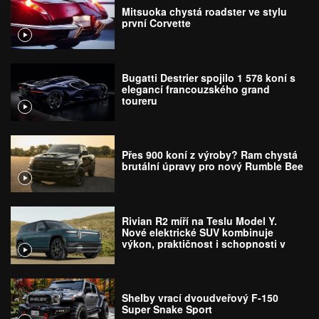
Mitsuoka chystá roadster ve stylu
první Corvette
Bugatti Destrier spojilo 1 578 koní s
elegancí francouzského grand
toureru
Přes 900 koní z výroby? Ram chystá
brutální úpravy pro nový Rumble Bee
Rivian R2 míří na Teslu Model Y.
Nové elektrické SUV kombinuje
výkon, praktičnost i schopnosti v
terénu
Shelby vrací dvoudveřový F-150
Super Snake Sport