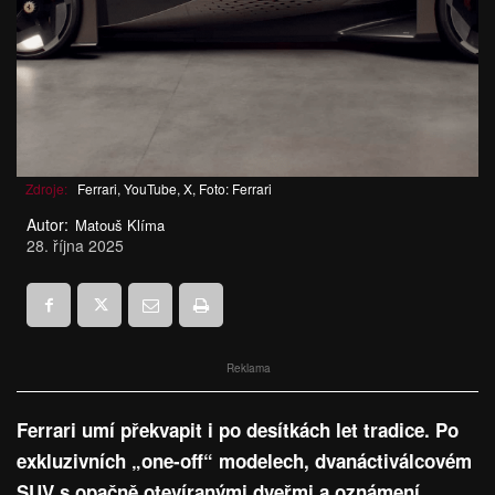
Zdroje:
Ferrari, YouTube, X, Foto: Ferrari
Autor:
Matouš Klíma
28. října 2025
Reklama
Ferrari umí překvapit i po desítkách let tradice. Po
exkluzivních „one-off“ modelech, dvanáctiválcovém
SUV s opačně otevíranými dveřmi a oznámení