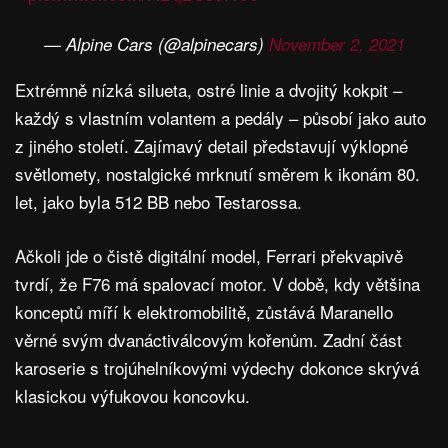
— Alpine Cars (@alpinecars)
November 2, 2021
Extrémně nízká silueta, ostré linie a dvojitý kokpit –
každý s vlastním volantem a pedály – působí jako auto
z jiného století. Zajímavý detail představují výklopné
světlomety, nostalgické mrknutí směrem k ikonám 80.
let, jako byla 512 BB nebo Testarossa.
Ačkoli jde o čistě digitální model, Ferrari překvapivě
tvrdí, že F76 má spalovací motor. V době, kdy většina
konceptů míří k elektromobilitě, zůstává Maranello
věrné svým dvanáctiválcovým kořenům. Zadní část
karoserie s trojúhelníkovými výdechy dokonce skrývá
klasickou výfukovou koncovku.