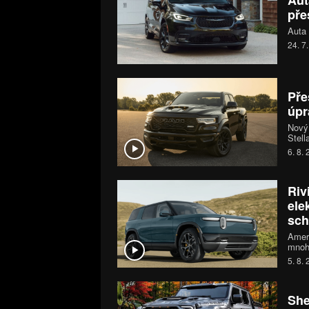
Aut
pře
Auta 
24. 7
Pře
úpr
Nový
Stell
mohou
6. 8.
systé
koní.
Riv
ele
sch
Ameri
mnoh
Rivia
5. 8.
530 k
SUV n
She