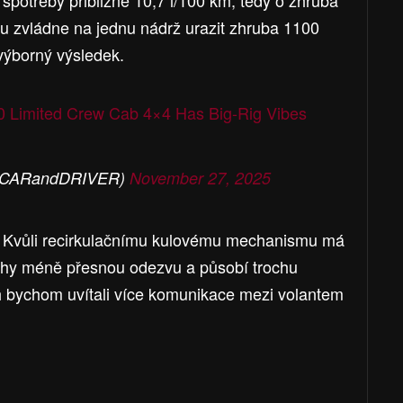
 spotřeby přibližně 10,7 l/100 km, tedy o zhruba
mu zvládne na jednu nádrž urazit zhruba 1100
 výborný výsledek.
 Limited Crew Cab 4×4 Has Big-Rig Vibes
(@CARandDRIVER)
November 27, 2025
. Kvůli recirkulačnímu kulovému mechanismu má
ohy méně přesnou odezvu a působí trochu
ch bychom uvítali více komunikace mezi volantem