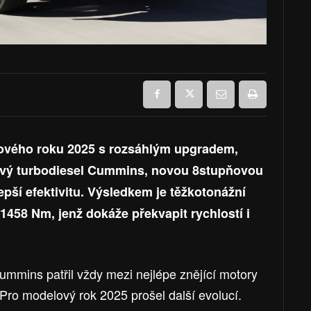
ového roku 2025 s rozsáhlým upgradem,
itrový turbodiesel Cummins, novou 8stupňovou
pší efektivitu. Výsledkem je těžkotonážní
1458 Nm, jenž dokáže překvapit rychlostí i
ummins patřil vždy mezi nejlépe znějící motory
 Pro modelový rok 2025 prošel další evolucí.