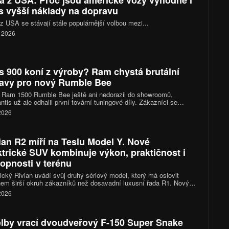
a z USA: Proč jsou americké vozy výhodné i
s vyšší náklady na dopravu
z USA se stávají stále populárnější volbou mezi...
. 2026
s 900 koní z výroby? Ram chystá brutální
avy pro nový Rumble Bee
 Ram 1500 Rumble Bee ještě ani nedorazil do showroomů,
antis už ale odhalil první tovární tuningové díly. Zákazníci se
 těšit na kompresorové kity, sportovní podvozky i nové výfukové
 2026
my. Vrcholná verze SRT se díky nim dostane přes hranici 900
ian R2 míří na Teslu Model Y. Nové
ktrické SUV kombinuje výkon, praktičnost i
opnosti v terénu
cký Rivian uvádí svůj druhý sériový model, který má oslovit
em širší okruh zákazníků než dosavadní luxusní řada R1. Nový
n R2 přináší kompaktnější rozměry, výkon 656 koní, dojezd až
 2026
ilometrů a ambice stát se jedním z nejzajímavějších elektrických
a trhu.
lby vrací dvoudveřový F-150 Super Snake