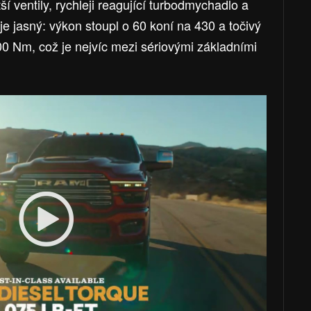
ší ventily, rychleji reagující turbodmychadlo a
 je jasný: výkon stoupl o 60 koní na 430 a točivý
0 Nm, což je nejvíc mezi sériovými základními