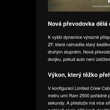
Nová převodovka dělá 
K vyšší dynamice výrazně přis
ZF, která nahradila starý šesti
druhým stupněm. Nová převodovk
dvojku, pokud auto není zatížen
Výkon, který těžko pře
V konfiguraci Limited Crew Cab
metru umí Ram 2500 pořádně pře
sekundy. A přestože má více síly