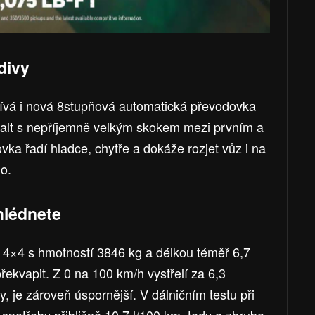
divy
pívá i nová 8stupňová automatická převodovka
kvalt s nepříjemně velkým skokem mezi prvním a
a řadí hladce, chytře a dokáže rozjet vůz i na
o.
hlédnete
 4×4 s hmotností 3846 kg a délkou téměř 6,7
kvapit. Z 0 na 100 km/h vystřelí za 6,3
, je zároveň úspornější. V dálničním testu při