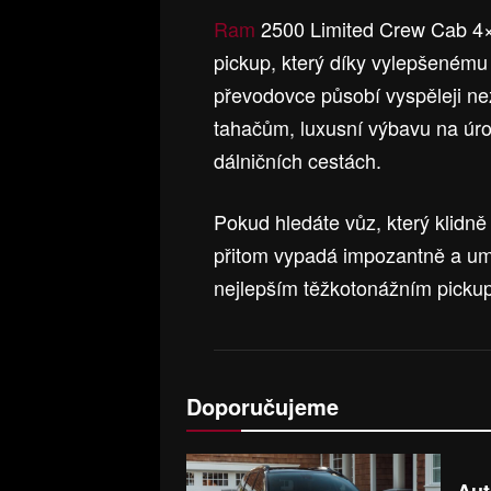
Ram
2500 Limited Crew Cab 4×
pickup, který díky vylepšenému
převodovce působí vyspěleji než
tahačům, luxusní výbavu na úrov
dálničních cestách.
Pokud hledáte vůz, který klidně
přitom vypadá impozantně a umí
nejlepším těžkotonážním picku
Doporučujeme