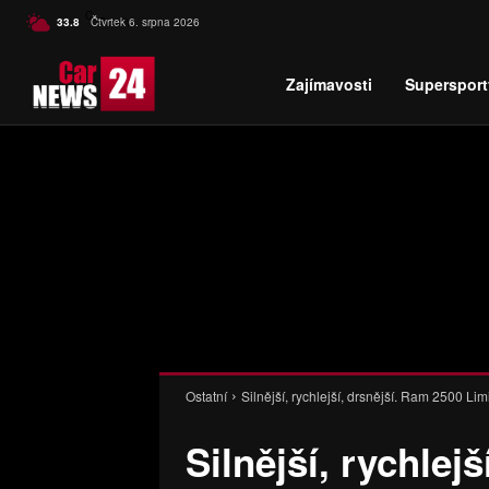
C
33.8
Čtvrtek 6. srpna 2026
Czech
Zajímavosti
Supersport
Ostatní
Silnější, rychlejší, drsnější. Ram 2500 
Silnější, rychlej