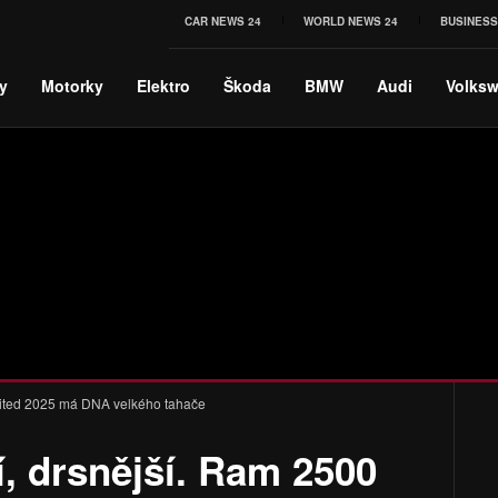
CAR NEWS 24
WORLD NEWS 24
BUSINESS
y
Motorky
Elektro
Škoda
BMW
Audi
Volks
Limited 2025 má DNA velkého tahače
ší, drsnější. Ram 2500