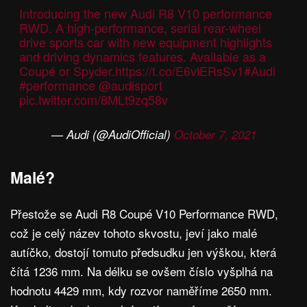
Introducing the new Audi R8 V10 performance
RWD. A high-performance, serial rear-wheel
drive sports car with new equipment highlights
and driving dynamics features. Available as a
Coupé or Spyder.
https://t.co/E6vlERsSv1
#Audi
#performance
@audisport
pic.twitter.com/8MLt9zq58v
— Audi (@AudiOfficial)
October 7, 2021
Malé?
Přestože se Audi R8 Coupé V10 Performance RWD,
což je celý název tohoto skvostu, jeví jako malé
autíčko, dostojí tomuto předsudku jen výškou, která
čítá 1236 mm. Na délku se ovšem číslo vyšplhá na
hodnotu 4429 mm, kdy rozvor naměříme 2650 mm.