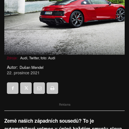
Zdroje:
Audi, Twitter, foto: Audi
Autor:
Dušan Mendel
22. prosince 2021
Reklama
Země našich západních sousedů? To je
automobilová velmoc v úplně každém smyslu slova.