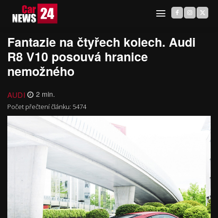
Fantazie na čtyřech kolech. Audi
R8 V10 posouvá hranice
nemožného
AUDI
2
min.
Počet přečtení článku:
5474