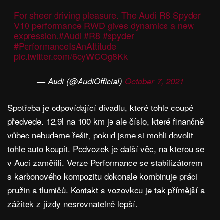
For sheer driving pleasure. The Audi R8 Spyder
V10 performance RWD gives dynamics a new
expression.
#Audi
#R8
#spyder
#PerformanceIsAnAttitude
pic.twitter.com/6cyWCOg8Kk
— Audi (@AudiOfficial)
October 7, 2021
Spotřeba je odpovídající divadlu, které tohle coupé
předvede. 12,9l na 100 km je ale číslo, které finančně
vůbec nebudeme řešit, pokud jsme si mohli dovolit
tohle auto koupit. Podvozek je další věc, na kterou se
v Audi zaměřili. Verze Performance se stabilizátorem
s karbonového kompozitu dokonale kombinuje práci
pružin a tlumičů. Kontakt s vozovkou je tak přímější a
zážitek z jízdy nesrovnatelně lepší.