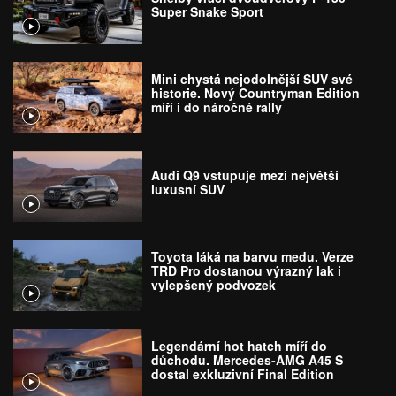
Super Snake Sport
Mini chystá nejodolnější SUV své
historie. Nový Countryman Edition
míří i do náročné rally
Audi Q9 vstupuje mezi největší
luxusní SUV
Toyota láká na barvu medu. Verze
TRD Pro dostanou výrazný lak i
vylepšený podvozek
Legendární hot hatch míří do
důchodu. Mercedes-AMG A45 S
dostal exkluzivní Final Edition