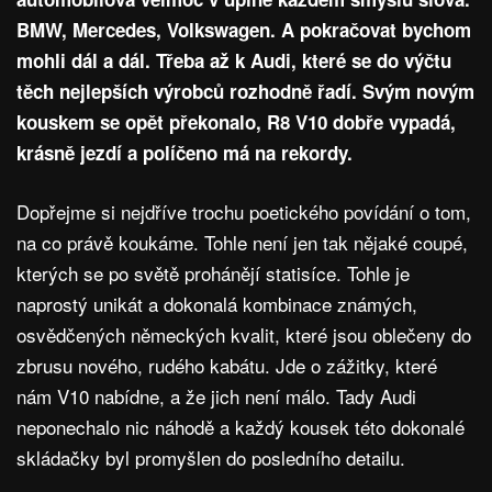
BMW, Mercedes, Volkswagen. A pokračovat bychom
mohli dál a dál. Třeba až k Audi, které se do výčtu
těch nejlepších výrobců rozhodně řadí. Svým novým
kouskem se opět překonalo, R8 V10 dobře vypadá,
krásně jezdí a políčeno má na rekordy.
Dopřejme si nejdříve trochu poetického povídání o tom,
na co právě koukáme. Tohle není jen tak nějaké coupé,
kterých se po světě prohánějí statisíce. Tohle je
naprostý unikát a dokonalá kombinace známých,
osvědčených německých kvalit, které jsou oblečeny do
zbrusu nového, rudého kabátu. Jde o zážitky, které
nám V10 nabídne, a že jich není málo. Tady Audi
neponechalo nic náhodě a každý kousek této dokonalé
skládačky byl promyšlen do posledního detailu.