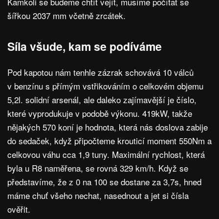
Kamkoli se budeme chtít vejít, musíme počítat se
šířkou 2037 mm včetně zrcátek.
Síla všude, kam se podíváme
Pod kapotou nám tenhle zázrak schovává 10 válců
v benzínu s přímým vstřikováním o celkovém objemu
5,2l. solidní arsenál, ale daleko zajímavější je číslo,
které vyprodukuje v podobě výkonu. 419kW, takže
nějakých 570 koní je hodnota, která nás doslova zabije
do sedaček, když připočteme krouticí moment 550Nm a
celkovou váhu cca 1,9 tuny. Maximální rychlost, která
byla u R8 naměřena, se rovná 329 km/h. Když se
představíme, že z 0 na 100 se dostane za 3,7s, hned
máme chuť všeho nechat, nasednout a jet si čísla
ověřit.