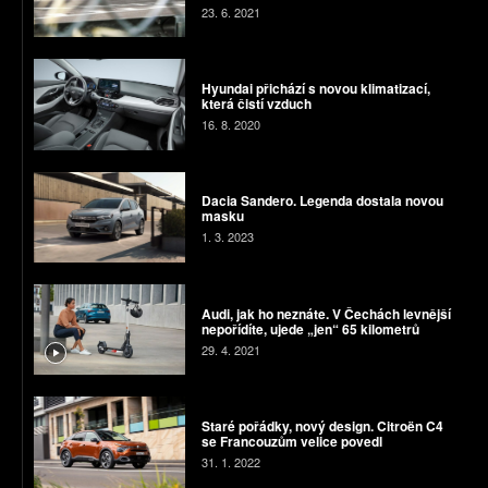
23. 6. 2021
Hyundai přichází s novou klimatizací,
která čistí vzduch
16. 8. 2020
Dacia Sandero. Legenda dostala novou
masku
1. 3. 2023
Audi, jak ho neznáte. V Čechách levnější
nepořídíte, ujede „jen“ 65 kilometrů
29. 4. 2021
Staré pořádky, nový design. Citroën C4
se Francouzům velice povedl
31. 1. 2022