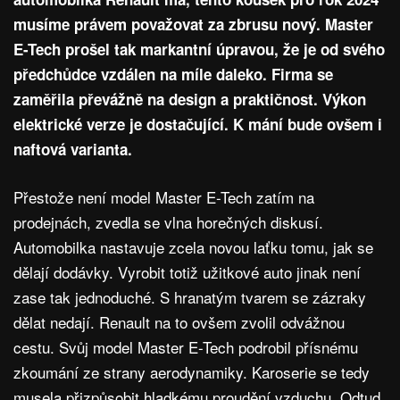
musíme právem považovat za zbrusu nový. Master
E-Tech prošel tak markantní úpravou, že je od svého
předchůdce vzdálen na míle daleko. Firma se
zaměřila převážně na design a praktičnost. Výkon
elektrické verze je dostačující. K mání bude ovšem i
naftová varianta.
Přestože není model Master E-Tech zatím na
prodejnách, zvedla se vlna horečných diskusí.
Automobilka nastavuje zcela novou laťku tomu, jak se
dělají dodávky. Vyrobit totiž užitkové auto jinak není
zase tak jednoduché. S hranatým tvarem se zázraky
dělat nedají. Renault na to ovšem zvolil odvážnou
cestu. Svůj model Master E-Tech podrobil přísnému
zkoumání ze strany aerodynamiky. Karoserie se tedy
musela přizpůsobit hladkému proudění vzduchu. Odtud