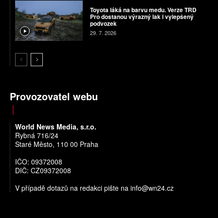
Toyota láká na barvu medu. Verze TRD
Pro dostanou výrazný lak i vylepšený
podvozek
29. 7. 2026
Provozovatel webu
World News Media, s.r.o.
Rybná 716/24
Staré Město, 110 00 Praha
IČO: 09372008
DIČ: CZ09372008
V případě dotazů na redakci pište na
info@wn24.cz