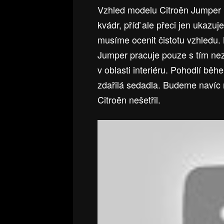
Vzhled modelu Citroën Jumper nen
kvádr, příď ale přeci jen ukazu
musíme ocenit čistotu vzhledu. 
Jumper pracuje pouze s tím nezby
v oblasti interiéru. Pohodlí běh
zdařilá sedadla. Budeme navíc 
Citroën nešetřil.