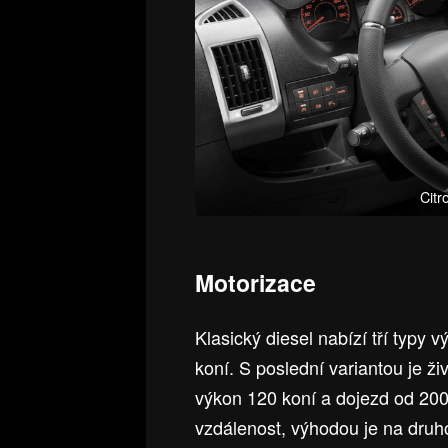
Citr
Motorizace
Klasický diesel nabízí tří typy
koní. S poslední variantou je ž
výkon 120 koní a dojezd od 200
vzdálenost, výhodou je na druho