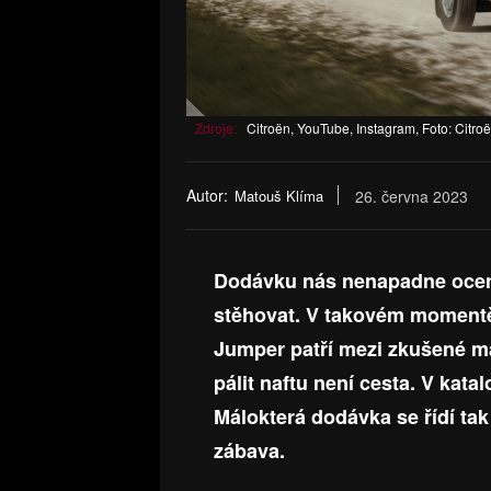
Zdroje:
Citroën, YouTube, Instagram, Foto: Citro
Autor:
Matouš Klíma
26. června 2023
Dodávku nás nenapadne oceni
stěhovat. V takovém momentě 
Jumper patří mezi zkušené ma
pálit naftu není cesta. V kata
Málokterá dodávka se řídí tak
zábava.