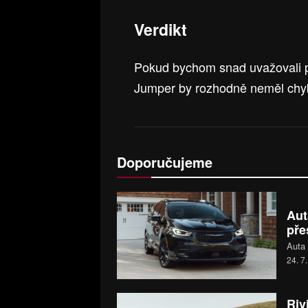
Verdikt
Pokud bychom snad uvažovali pr
Jumper by rozhodně neměl ch
Doporučujeme
Aut
pře
Auta 
24. 7
Riv