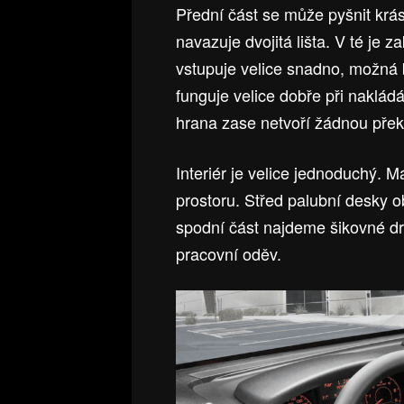
Přední část se může pyšnit krás
navazuje dvojitá lišta. V té je
vstupuje velice snadno, možná b
funguje velice dobře při naklád
hrana zase netvoří žádnou pře
Interiér je velice jednoduchý. 
prostoru. Střed palubní desky 
spodní část najdeme šikovné dr
pracovní oděv.