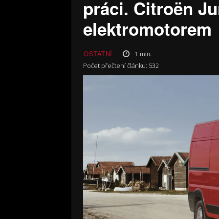
práci. Citroën J
elektromotorem
1
min.
OSTATNÍ
Počet přečtení článku:
532