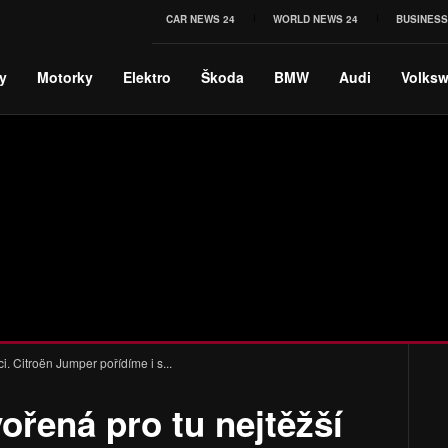
CAR NEWS 24
WORLD NEWS 24
BUSINESS
y
Motorky
Elektro
Škoda
BMW
Audi
Volks
i. Citroën Jumper pořídíme i s...
ořená pro tu nejtěžší