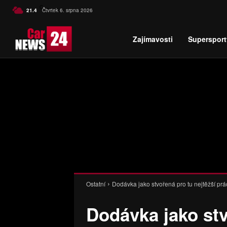
C
21.4
Čtvrtek 6. srpna 2026
Czech
Zajímavosti
Supersport
Ostatní
Dodávka jako stvořená pro tu nejtěžší prác
Dodávka jako stv