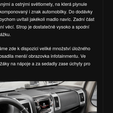
nými a ostrými světlomety, na která plynule
 zakomponovaný i znak automobilky. Do dodávky
ychom uvítali jakékoli madlo navíc. Zadní část
ání věcí. Strop je dostatečně vysoko a spodní
kážku.
Máme zde k dispozici veliké množství úložného
obsadila menší obrazovka infotainmentu. Ve
žáky na nápoje a za sedadly zase úchyty pro