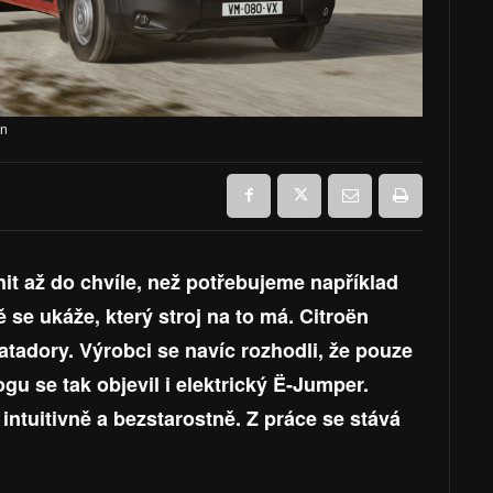
ën
t až do chvíle, než potřebujeme například
se ukáže, který stroj na to má. Citroën
tadory. Výrobci se navíc rozhodli, že pouze
logu se tak objevil i elektrický Ë-Jumper.
 intuitivně a bezstarostně. Z práce se stává