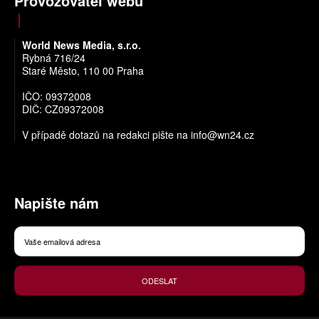
Provozovatel webu
World News Media, s.r.o.
Rybná 716/24
Staré Město, 110 00 Praha
IČO: 09372008
DIČ: CZ09372008
V případě dotazů na redakci pište na
info@wn24.cz
Napište nám
ODESLAT