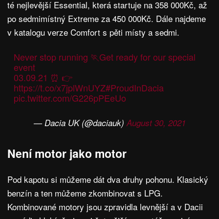
té nejlevější Essential, která startuje na 358 000Kč, až
po sedmimístný Extreme za 450 000Kč. Dále najdeme
v katalogu verze Comfort s pěti místy a sedmi.
Never stop running 🏃Get ready for our special
event
03.09.21 ⏰ 👉
https://t.co/x7jplWnUYZ
#ProudInDacia
pic.twitter.com/G226pPEeUo
— Dacia UK (@daciauk)
August 30, 2021
Není motor jako motor
Pod kapotu si můžeme dát dva druhy pohonu. Klasický
benzín a ten můžeme zkombinovat s LPG.
Kombinované motory jsou zpravidla levnější a v Dacii