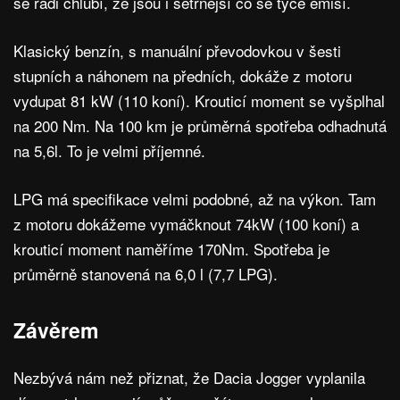
se rádi chlubí, že jsou i šetrnější co se týče emisí.
Klasický benzín, s manuální převodovkou v šesti
stupních a náhonem na předních, dokáže z motoru
vydupat 81 kW (110 koní). Krouticí moment se vyšplhal
na 200 Nm. Na 100 km je průměrná spotřeba odhadnutá
na 5,6l. To je velmi příjemné.
LPG má specifikace velmi podobné, až na výkon. Tam
z motoru dokážeme vymáčknout 74kW (100 koní) a
krouticí moment naměříme 170Nm. Spotřeba je
průměrně stanovená na 6,0 l (7,7 LPG).
Závěrem
Nezbývá nám než přiznat, že Dacia Jogger vyplanila