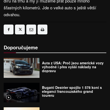
díru na trhu a my jí můžeme přát pouze mnoho
šťastných kilometrů. Jde o velké auto s ještě větší
odvahou.
Doporučujeme
Auta z USA: Proč jsou americké vozy
výhodné i přes vyšší náklady na
dopravu
Bugatti Destrier spojilo 1 578 koní s
elegancí francouzského grand
toureru