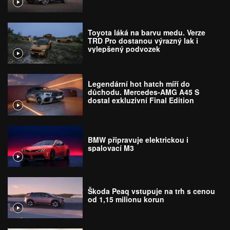
Toyota láká na barvu medu. Verze
TRD Pro dostanou výrazný lak i
vylepšený podvozek
Legendární hot hatch míří do
důchodu. Mercedes-AMG A45 S
dostal exkluzivní Final Edition
BMW připravuje elektrickou i
spalovací M3
Škoda Peaq vstupuje na trh s cenou
od 1,15 milionu korun