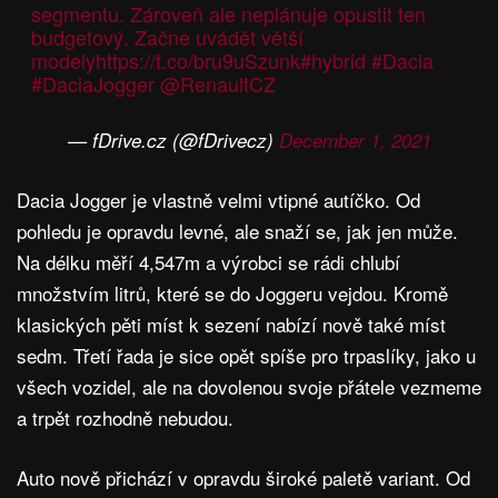
segmentu. Zároveň ale neplánuje opustit ten
budgetový. Začne uvádět větší
modely
https://t.co/bru9uSzunk
#hybrid
#Dacia
#DaciaJogger
@RenaultCZ
— fDrive.cz (@fDrivecz)
December 1, 2021
Dacia Jogger je vlastně velmi vtipné autíčko. Od
pohledu je opravdu levné, ale snaží se, jak jen může.
Na délku měří 4,547m a výrobci se rádi chlubí
množstvím litrů, které se do Joggeru vejdou. Kromě
klasických pěti míst k sezení nabízí nově také míst
sedm. Třetí řada je sice opět spíše pro trpaslíky, jako u
všech vozidel, ale na dovolenou svoje přátele vezmeme
a trpět rozhodně nebudou.
Auto nově přichází v opravdu široké paletě variant. Od