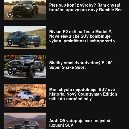
Přes 900 koní z výroby? Ram chystá
brutální úpravy pro nový Rumble Bee
Rivian R2 míří na Teslu Model Y.
Nové elektrické SUV kombinuje
výkon, praktičnost i schopnosti v
terénu
Shelby vrací dvoudveřový F-150
Super Snake Sport
Mini chystá nejodolnější SUV své
historie. Nový Countryman Edition
míří i do náročné rally
Audi Q9 vstupuje mezi největší
luxusní SUV