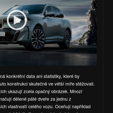
 konkrétní data ani statistiky, které by
tuto konstrukci skutečně ve větší míře stěžovali.
tích ukazují zcela opačný obrázek. Mnozí
značují dělené páté dveře za jednu z
ších vlastností celého vozu. Oceňují například