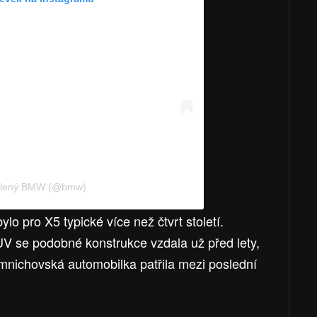
dílený BMW (@bmw)
lo pro X5 typické více než čtvrt století.
V se podobné konstrukce vzdala už před lety,
 mnichovská automobilka patřila mezi poslední