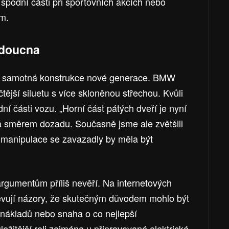
podní části při sportovních akcích nebo
em.
budoucna
 samotná konstrukce nové generace. BMW
tější siluetu s více skloněnou střechou. Kvůli
ní části vozu. „Horní část pátých dveří je nyní
sá směrem dozadu. Současně jsme ale zvětšili
e manipulace se zavazadly by měla být
gumentům příliš nevěří. Na internetových
bjevují názory, že skutečným důvodem mohlo být
nákladů nebo snaha o co nejlepší
ežitější roli zejména u připravované elektrické