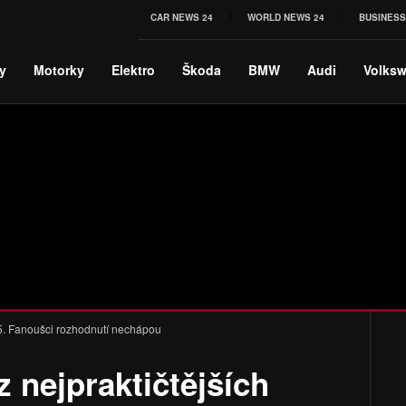
CAR NEWS 24
WORLD NEWS 24
BUSINESS
y
Motorky
Elektro
Škoda
BMW
Audi
Volks
X5. Fanoušci rozhodnutí nechápou
 nejpraktičtějších