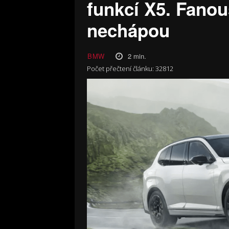
funkcí X5. Fanou
nechápou
2
min.
BMW
Počet přečtení článku:
32812