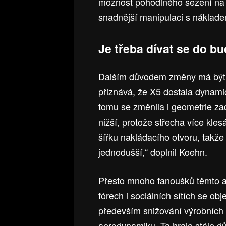
možnost pohodlného sezení na s
snadnější manipulaci s náklad
Je třeba dívat se do 
Dalším důvodem změny má být
přiznává, že X5 dostala dynamič
tomu se změnila i geometrie zad
nižší, protože střecha více kle
šířku nakládacího otvoru, takž
jednodušší,“ doplnil Koehn.
Přesto mnoho fanoušků těmto ar
fórech i sociálních sítích se o
především snižování výrobních 
aerodynamiku. Ta hraje stále důl