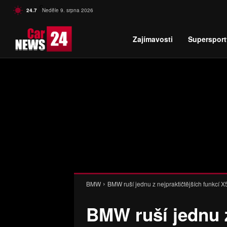
C
24.7
Neděle 9. srpna 2026
Czech
Zajímavosti
Supersport
BMW
BMW ruší jednu z nejpraktičtějších funkcí 
BMW ruší jednu z