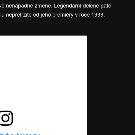
livě nenápadné změně. Legendární dělené páté
lu nepřetržitě od jeho premiéry v roce 1999,
pěvek na Instagramu