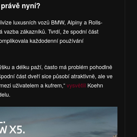
 právě nyní?
divize luxusních vozů BMW, Alpiny a Rolls-
ná vazba zákazníků. Tvrdí, že spodní část
komplikovala každodenní používání
šku a délku paží, často má problém pohodlně
podní část dveří sice působí atraktivně, ale ve
mezi uživatelem a kufrem,“
vysvětlil
Koehn
elu.