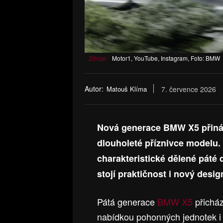
Zdroje:
Motor1, YouTube, Instagram, Foto: BMW
Autor:
Matouš Klíma
7. července 2026
Nová generace BMW X5 přináš
dlouholeté příznivce modelu.
charakteristické dělené páté 
stojí praktičnost i nový desig
Pátá generace
BMW X5
přicház
nabídkou pohonných jednotek i