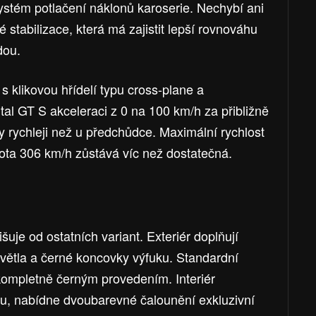
 systém potlačení náklonů karoserie. Nechybí ani
 stabilizace, která má zajistit lepší rovnováhu
dou.
s klikovou hřídelí typu cross-plane a
al GT S akceleraci z 0 na 100 km/h za přibližně
y rychleji než u předchůdce. Maximální rychlost
dnota 306 km/h zůstává víc než dostatečná.
uje od ostatních variant. Exteriér doplňují
světla a černé koncovky výfuku. Standardní
kompletně černým provedením. Interiér
u, nabídne dvoubarevné čalounění exkluzivní