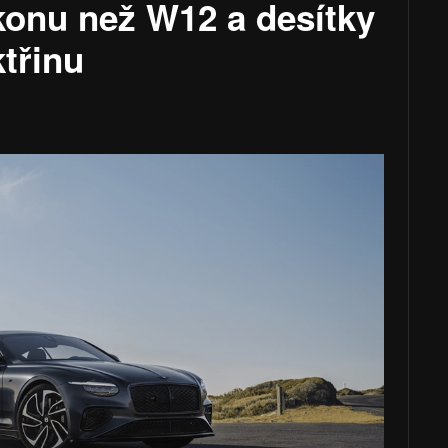
konu než W12 a desítky
ktřinu