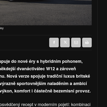
ley
tupuje do nové éry s hybridním pohonem,
 někdejší dvanáctiválec W12 a zároveň
nu. Nová verze spojuje tradiční luxus britské
 výrazně sportovnějším naladěním a ambicí
jí výkon, komfort i částečně bezemisní provoz.
osvědčený recept v moderním pojetí: kombinaci