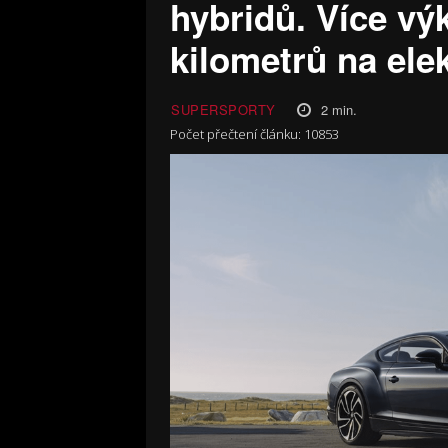
hybridů. Více vý
kilometrů na ele
2
min.
SUPERSPORTY
Počet přečtení článku:
10853