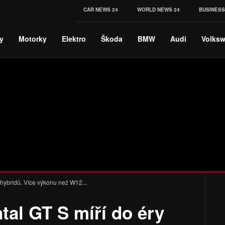
CAR NEWS 24
WORLD NEWS 24
BUSINESS
y
Motorky
Elektro
Škoda
BMW
Audi
Volks
 hybridů. Více výkonu než W12...
tal GT S míří do éry