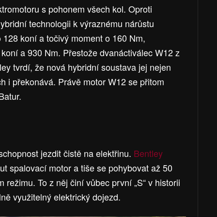
ktromotoru s pohonem všech kol. Oproti
ybridní technologii k výraznému nárůstu
o 128 koní a točivý moment o 160 Nm,
 koní a 930 Nm. Přestože dvanáctiválec W12 z
ley tvrdí, že nová hybridní soustava jej nejen
ch i překonává. Právě motor W12 se přitom
Batur.
chopnost jezdit čistě na elektřinu.
Bentley
t spalovací motor a tiše se pohybovat až 50
 režimu. To z něj činí vůbec první „S“ v historii
ně využitelný elektrický dojezd.