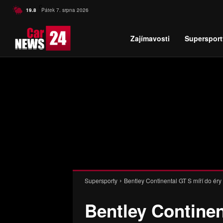
C
19.8
Pátek 7. srpna 2026
Czech
Zajímavosti
Supersport
Supersporty
Bentley Continental GT S míří do éry
Bentley Continen