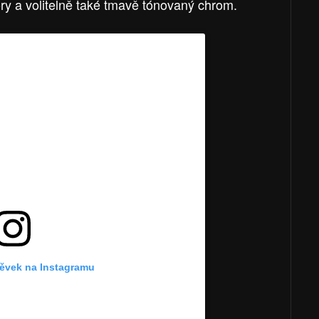
kory a volitelně také tmavě tónovaný chrom.
pěvek na Instagramu