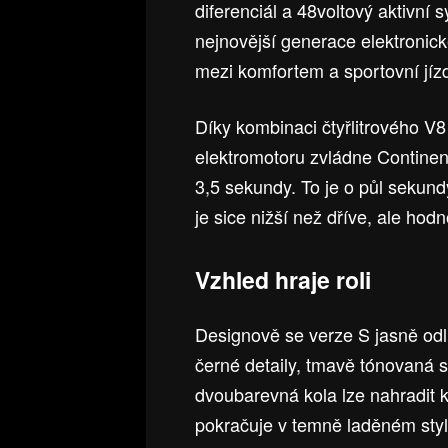
diferenciál a 48voltový aktivní
nejnovější generace elektronické
mezi komfortem a sportovní jíz
Díky kombinaci čtyřlitrového V8 
elektromotoru zvládne Continent
3,5 sekundy. To je o půl sekund
je sice nižší než dříve, ale ho
Vzhled hraje roli
Designově se verze S jasně odliš
černé detaily, tmavě tónovaná 
dvoubarevná kola lze nahradit 
pokračuje v temně laděném styl