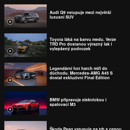
Audi Q9 vstupuje mezi největší
luxusní SUV
Toyota láká na barvu medu. Verze
TRD Pro dostanou výrazný lak i
vylepšený podvozek
Legendární hot hatch míří do
důchodu. Mercedes-AMG A45 S
dostal exkluzivní Final Edition
BMW připravuje elektrickou i
spalovací M3
Škoda Peaq vstupuje na trh s cenou