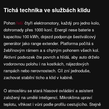
Tichá technika ve službách klidu
Pohon
řeší
čtyři elektromotory, každý pro jedno kolo,
dohromady přes 1000 koní. Energii nese baterie s
kapacitou 100 kWh, dojezd podporuje šestiválcový
generátor jako range extender. Platforma počítá s
žebřinovým rámem a s chytrým pohonem všech kol.
Aktivní podvozek čte povrch a hlídá, aby auto drželo
vodorovnou polohu i na kostkách, nájezdových
rampách nebo nerovnostech. Cíl zní jednoduše,
zachovat stabilní ticho a klid v kabině.
O atmosféru se stará hlasové ovládání a asistent
založený na umělé inteligenci. Mikroklima upraví
teplotu, vlhkost i vůni podle profilu cestujícího. Stejně