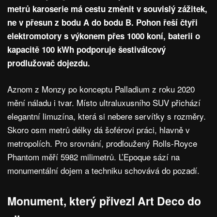
metrů karoserie má cestu změnit v souvislý zážitek,
ne v přesun z bodu A do bodu B. Pohon řeší čtyři
elektromotory s výkonem přes 1000 koní, baterii o
kapacitě 100 kWh podporuje šestiválcový
prodlužovač dojezdu.
Aznom z Monzy po konceptu Palladium z roku 2020
mění náladu i tvar. Místo ultraluxusního SUV přichází
elegantní limuzína, která si nebere servítky s rozměry.
Skoro osm metrů délky dá šoférovi práci, hlavně v
metropolích. Pro srovnání, prodloužený Rolls-Royce
Phantom měří 5982 milimetrů. L’Epoque sází na
monumentální dojem a techniku schovává do pozadí.
Monument, který přivezl Art Deco do