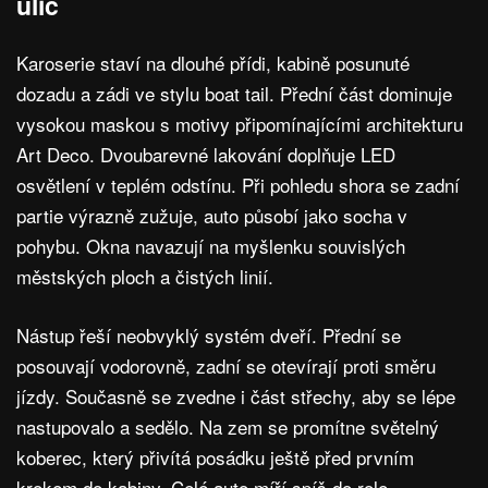
ulic
Karoserie staví na dlouhé přídi, kabině posunuté
dozadu a zádi ve stylu boat tail. Přední část dominuje
vysokou maskou s motivy připomínajícími architekturu
Art Deco. Dvoubarevné lakování doplňuje LED
osvětlení v teplém odstínu. Při pohledu shora se zadní
partie výrazně zužuje, auto působí jako socha v
pohybu. Okna navazují na myšlenku souvislých
městských ploch a čistých linií.
Nástup řeší neobvyklý systém dveří. Přední se
posouvají vodorovně, zadní se otevírají proti směru
jízdy. Současně se zvedne i část střechy, aby se lépe
nastupovalo a sedělo. Na zem se promítne světelný
koberec, který přivítá posádku ještě před prvním
krokem do kabiny. Celé auto míří spíš do role