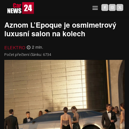
Aznom L’Epoque je osmimetrový
luxusní salon na kolech
ELEKTRO
2
min.
Počet přečtení článku:
6734