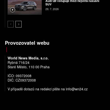
Audi Q9 vstupuje mezi největší luxusní
SUV
29. 7. 2026
Provozovatel webu
World News Media, s.r.o.
Rybná 716/24
Staré Město, 110 00 Praha
IČO: 09372008
DIČ: CZ09372008
V případě dotazů na redakci pište na
info@wn24.cz