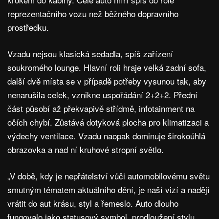
reprezentačního vozu než běžného dopravního
prostředku.
Vzadu nejsou klasická sedadla, spíš zařízení
soukromého lounge. Hlavní roli hraje velká zadní sofa,
další dvě místa se v případě potřeby vysunou tak, aby
nenarušila celek, vznikne uspořádání 2+2+2. Přední
část působí až překvapivě střídmě, infotainment na
očích chybí. Zůstává dotyková plocha pro klimatizaci a
výdechy ventilace. Vzadu naopak dominuje širokoúhlá
obrazovka a nad ní kruhové stropní světlo.
„V době, kdy je nepřátelství vůči automobilovému světu
smutným tématem aktuálního dění, je naší vizí a nadějí
vrátit do aut krásu, styl a řemeslo. Auto dlouho
fungovalo jako statusový symbol, prodloužení stylu,