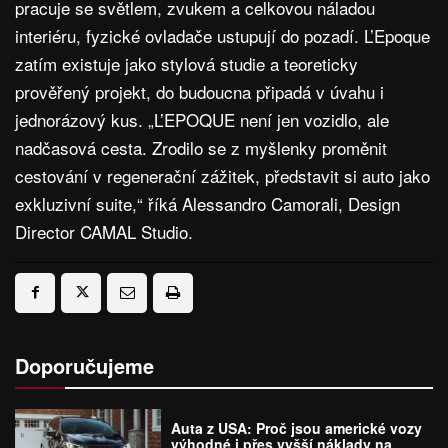
pracuje se světlem, zvukem a celkovou náladou
interiéru, fyzické ovladače ustupují do pozadí. L’Epoque
zatím existuje jako stylová studie a teoreticky
prověřený projekt, do budoucna připadá v úvahu i
jednorázový kus. „L’EPOQUE není jen vozidlo, ale
nadčasová cesta. Zrodilo se z myšlenky proměnit
cestování v regenerační zážitek, představit si auto jako
exkluzivní suite,“ říká Alessandro Camorali, Design
Director CAMAL Studio.
Doporučujeme
Auta z USA: Proč jsou americké vozy
výhodné i přes vyšší náklady na