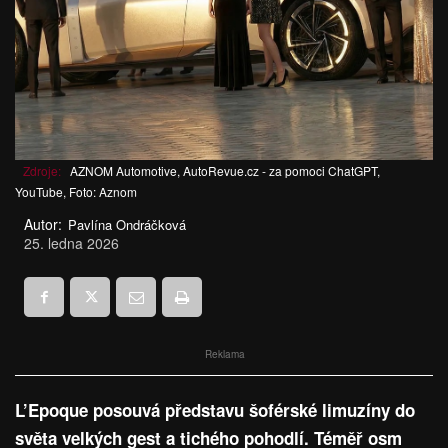
Zdroje:
AZNOM Automotive, AutoRevue.cz - za pomoci ChatGPT,
YouTube, Foto: Aznom
Autor:
Pavlína Ondráčková
25. ledna 2026
Reklama
L’Epoque posouvá představu šoférské limuzíny do
světa velkých gest a tichého pohodlí. Téměř osm