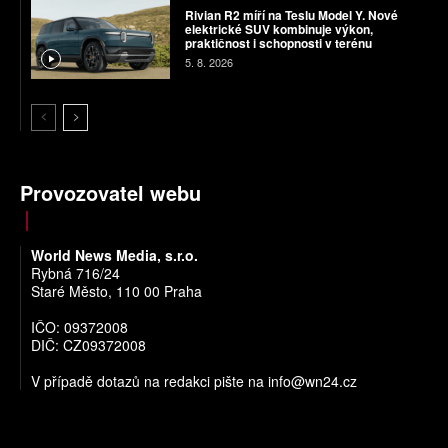
Rivian R2 míří na Teslu Model Y. Nové
elektrické SUV kombinuje výkon,
praktičnost i schopnosti v terénu
5. 8. 2026
Provozovatel webu
World News Media, s.r.o.
Rybná 716/24
Staré Město, 110 00 Praha
IČO: 09372008
DIČ: CZ09372008
V případě dotazů na redakci pište na
info@wn24.cz