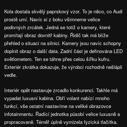
Kola dostala skvělý paprskový vzor. To je něco, co Audi
prostě umí. Navíc si z boku všimneme velice
podivných zrcátek. Jedná se totiž o kamery, které
promítají obraz dovnitř kabiny. Řidič tak má blíže
přehled o situaci na silnici. Kamery jsou navíc schopny
doplnit obraz o další data. Zadní část je definována LED
světlometem. Ten se táhne přes celou šířku kufru.
Exteriér zkrátka dokazuje, že výrobci rozhodně nešlápli
vedle.
Interiér opět nastavuje zrcadlo konkurenci. Takhle má
vypadat luxusní kabina. Obří volant nabízí mnoho
funkcí, vše ostatní nastavíme na veliké obrazovce
infotainmentu. Řadící jednotka působí velice luxusně a
propracovaně. Téměř úplně vymizela fyzická tlačítka.