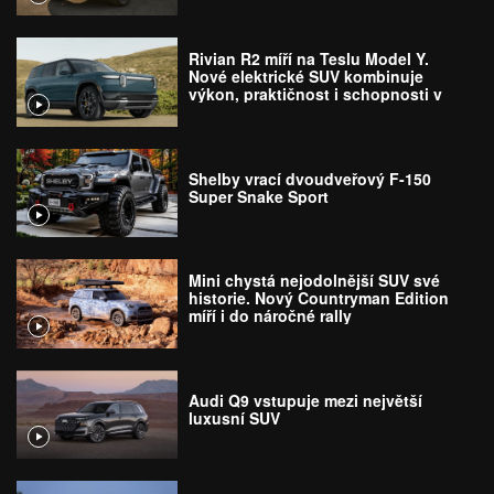
Rivian R2 míří na Teslu Model Y.
Nové elektrické SUV kombinuje
výkon, praktičnost i schopnosti v
terénu
Shelby vrací dvoudveřový F-150
Super Snake Sport
Mini chystá nejodolnější SUV své
historie. Nový Countryman Edition
míří i do náročné rally
Audi Q9 vstupuje mezi největší
luxusní SUV