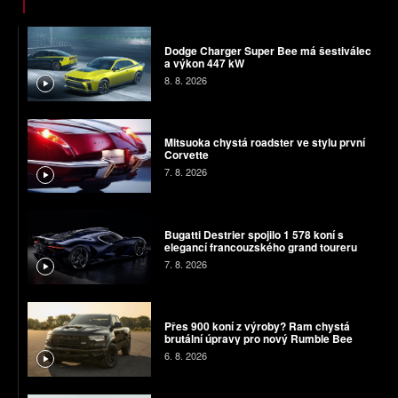
Dodge Charger Super Bee má šestiválec
a výkon 447 kW
8. 8. 2026
Mitsuoka chystá roadster ve stylu první
Corvette
7. 8. 2026
Bugatti Destrier spojilo 1 578 koní s
elegancí francouzského grand toureru
7. 8. 2026
Přes 900 koní z výroby? Ram chystá
brutální úpravy pro nový Rumble Bee
6. 8. 2026