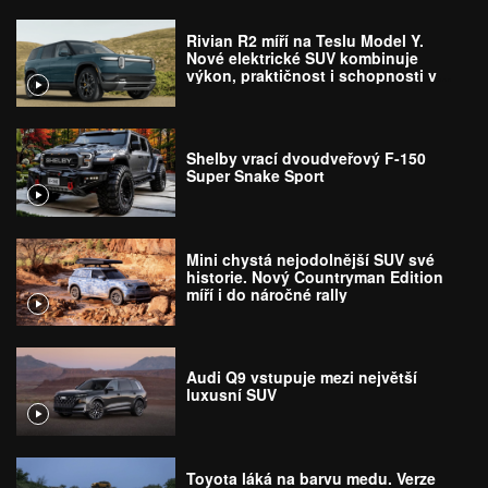
Rivian R2 míří na Teslu Model Y.
Nové elektrické SUV kombinuje
výkon, praktičnost i schopnosti v
terénu
Shelby vrací dvoudveřový F-150
Super Snake Sport
Mini chystá nejodolnější SUV své
historie. Nový Countryman Edition
míří i do náročné rally
Audi Q9 vstupuje mezi největší
luxusní SUV
Toyota láká na barvu medu. Verze