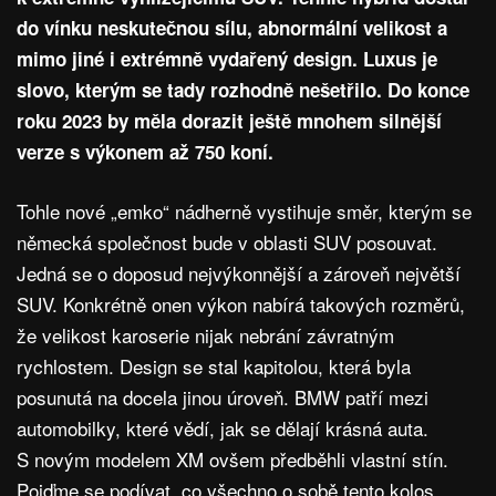
do vínku neskutečnou sílu, abnormální velikost a
mimo jiné i extrémně vydařený design. Luxus je
slovo, kterým se tady rozhodně nešetřilo. Do konce
roku 2023 by měla dorazit ještě mnohem silnější
verze s výkonem až 750 koní.
Tohle nové „emko“ nádherně vystihuje směr, kterým se
německá společnost bude v oblasti SUV posouvat.
Jedná se o doposud nejvýkonnější a zároveň největší
SUV. Konkrétně onen výkon nabírá takových rozměrů,
že velikost karoserie nijak nebrání závratným
rychlostem. Design se stal kapitolou, která byla
posunutá na docela jinou úroveň. BMW patří mezi
automobilky, které vědí, jak se dělají krásná auta.
S novým modelem XM ovšem předběhli vlastní stín.
Pojďme se podívat, co všechno o sobě tento kolos