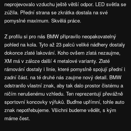
neprojevovalo vzduchu ještě větší odpor. LED světla se
zúžila. Přední strana se zkrátka dostala na své
pomyslné maximum. Skvělá práce.
Z profilu si pro nás BMW připravilo neopakovatelný
pohled na kola. Tyto až 23 palců veliké nádhery dostaly
dokonce zlaté lakování. Koho ovšem zlatá nezaujme,
XM má v záloze další 4 metalové varianty. Zlaté
rámování dostaly i linie, které pomyslně spojují přední i
zadní část. na té druhé nás zaujme nový detail. BMW
odstranilo vlastní znak, aby tak dalo prostor čistému a
ničím nerušenému vzhledu. Ten reprezentují převážně
sportovní koncovky výfuků. Buďme upřímní, tohle auto
znak nepotřebujeme. Všichni budeme vědět, s kým
máme čest.