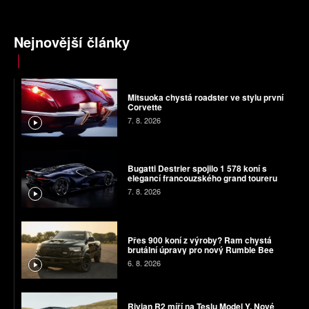
Nejnovější články
Mitsuoka chystá roadster ve stylu první
Corvette
7. 8. 2026
Bugatti Destrier spojilo 1 578 koní s
elegancí francouzského grand toureru
7. 8. 2026
Přes 900 koní z výroby? Ram chystá
brutální úpravy pro nový Rumble Bee
6. 8. 2026
Rivian R2 míří na Teslu Model Y. Nové