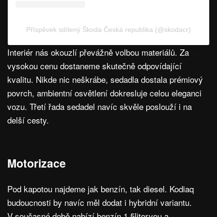
Příspěvek sdílený Škoda Česká republika (@skodacr)
Interiér nás okouzlí převážně volbou materiálů. Za
vysokou cenu dostaneme skutečně odpovídající
kvalitu. Nikde nic neškrábe, sedadla dostala prémiový
povrch, ambientní osvětlení dokresluje celou eleganci
vozu. Třetí řada sedadel navíc skvěle poslouží i na
delší cesty.
Motorizace
Pod kapotou najdeme jak benzín, tak diesel. Kodiaq
budoucnosti by navíc měl dodat i hybridní variantu.
V současné době nabízí benzín 1,5litorvou a