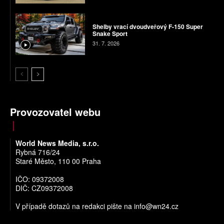
Shelby vrací dvoudveřový F-150 Super
Snake Sport
31. 7. 2026
Provozovatel webu
World News Media, s.r.o.
Rybná 716/24
Staré Město, 110 00 Praha
IČO: 09372008
DIČ: CZ09372008
V případě dotazů na redakci pište na
info@wn24.cz