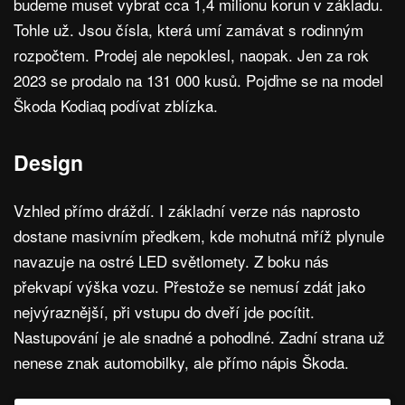
budeme muset vybrat cca 1,4 milionu korun v základu.
Tohle už. Jsou čísla, která umí zamávat s rodinným
rozpočtem. Prodej ale nepoklesl, naopak. Jen za rok
2023 se prodalo na 131 000 kusů. Pojďme se na model
Škoda Kodiaq podívat zblízka.
Design
Vzhled přímo dráždí. I základní verze nás naprosto
dostane masivním předkem, kde mohutná mříž plynule
navazuje na ostré LED světlomety. Z boku nás
překvapí výška vozu. Přestože se nemusí zdát jako
nejvýraznější, při vstupu do dveří jde pocítit.
Nastupování je ale snadné a pohodlné. Zadní strana už
nenese znak automobilky, ale přímo nápis Škoda.