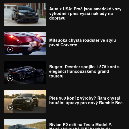
Auta z USA: Proč jsou americké vozy
výhodné i přes vyšší náklady na
dopravu
Mitsuoka chystá roadster ve stylu
první Corvette
Bugatti Destrier spojilo 1 578 koní s
elegancí francouzského grand
toureru
Přes 900 koní z výroby? Ram chystá
brutální úpravy pro nový Rumble Bee
Rivian R2 míří na Teslu Model Y.