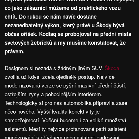
co jako zákazníci můžeme od praktického vozu
chtít. Do rukou se nám navíc dostane
nezanedbatelný výkon, který právě u Škody bývá
občas oříšek. Kodiaq se probojoval na přední místa
světových žebříčků a my musíme konstatovat, že
právem.
Designem si nezadá s žádným jiným SUV.
Škoda
zvolila už kdysi zcela ojedinělý postup. Nejvíce
modernizovaná verze se pyšní masivní přední částí,
ostřejšími rysy a pohodlnějším interiérem.
Technologicky si pro nás automobilka připravila zase
něco nového. Vyšší kvalita konektivity je
samozřejmostí. Vděční budeme i za veliké množství
asistentů. Mezi ty nejvíce profanované patří asistent
manévrování s přívěsem nebo asistent parkování.