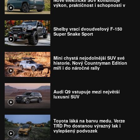
Nové elektrické SUV kombinuje
výkon, praktičnost i schopnosti v
terénu
Shelby vrací dvoudveřový F-150
Super Snake Sport
Mini chystá nejodolnější SUV své
historie. Nový Countryman Edition
míří i do náročné rally
Audi Q9 vstupuje mezi největší
luxusní SUV
Toyota láká na barvu medu. Verze
TRD Pro dostanou výrazný lak i
vylepšený podvozek