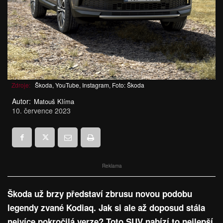
Zdroje:
Škoda, YouTube, Instagram, Foto: Škoda
Autor:
Matouš Klíma
10. července 2023
Reklama
Škoda už brzy představí zbrusu novou podobu
legendy zvané Kodiaq. Jak si ale až doposud stála
nejvíce pokročilá verze? Toto SUV nabízí to nejlepší,