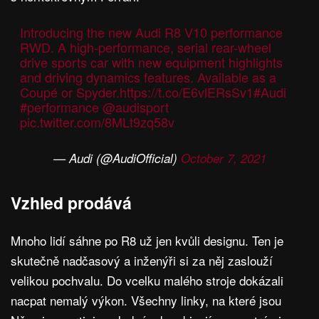
Introducing the new Audi R8 V10 performance
RWD. A high-performance, serial rear-wheel
drive sports car with new equipment highlights
and driving dynamics features. Available as a
Coupé or Spyder.
https://t.co/E6vlERsSv1
#Audi
#performance
@audisport
pic.twitter.com/8MLt9zq58v
— Audi (@AudiOfficial)
October 7, 2021
Vzhled prodává
Mnoho lidí sáhne po R8 už jen kvůli designu. Ten je
skutečně nadčasový a inženýři si za něj zaslouží
velikou pochvalu. Do vcelku malého stroje dokázali
nacpat nemalý výkon. Všechny linky, na které jsou