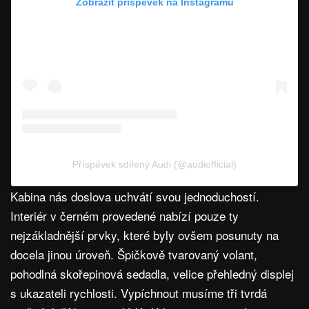
Zobrazit příspěvek na Instagramu
Příspěvek sdílený Audi (@audiofficial)
Kabina nás doslova uchvátí svou jednoduchostí.
Interiér v černém provedené nabízí pouze ty
nejzákladnější prvky, které byly ovšem posunuty na
docela jinou úroveň. Špičkově tvarovaný volant,
pohodlná skořepinová sedadla, velice přehledný displej
s ukazateli rychlosti. Vypíchnout musíme tři tvrdá