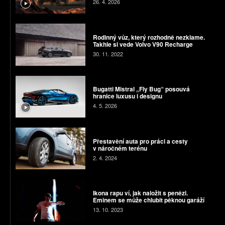
26. 4. 2026
Rodinný vůz, který rozhodně nezklame.
Takhle si vede Volvo V90 Recharge
30. 11. 2022
Bugatti Mistral „Fly Bug“ posouvá
hranice luxusu i designu
4. 5. 2026
Přestavění auta pro práci a cesty
v náročném terénu
2. 4. 2024
Ikona rapu ví, jak naložit s penězi.
Eminem se může chlubit pěknou garáží
13. 10. 2023