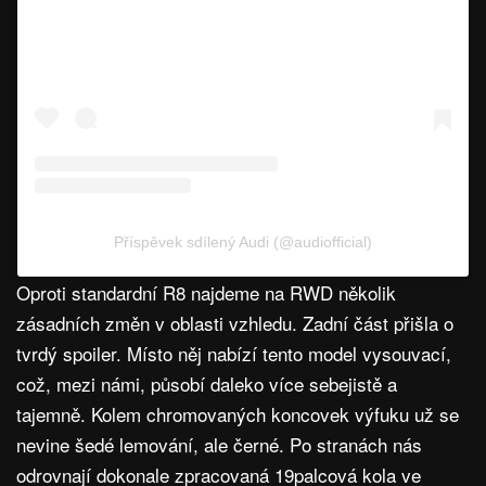
Příspěvek sdílený Audi (@audiofficial)
Oproti standardní R8 najdeme na RWD několik
zásadních změn v oblasti vzhledu. Zadní část přišla o
tvrdý spoiler. Místo něj nabízí tento model vysouvací,
což, mezi námi, působí daleko více sebejistě a
tajemně. Kolem chromovaných koncovek výfuku už se
nevine šedé lemování, ale černé. Po stranách nás
odrovnají dokonale zpracovaná 19palcová kola ve