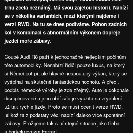
trhu zcela neznámý. Má svou zajetou historii. Nabízí
se v několika variantách, mezi kterými najdeme i
verzi RWD. Na tu se dnes podíváme. Pohon zadních
kol v kombinaci s abnormálním výkonem dopřeje
jezdci moře zábavy.
Coupé Audi R8 patří k jednoznačně nejlepším počinům
této automobilky. Nenabízí řidiči pouze luxus, na který
si Němci potrpí, ale hlavně nespoutaný výkon, který se
vyšplhal na skutečně fantastickou hodnotu. A přeci,
podpis německé výroby je zde zřejmý. Auto je dokonale
disciplinované a jeho obří síla je využita na zrychlení
už tak rychlé jízdy. Proto se musí ocenit verze RWD,
jelikož ta z podstaty věci nabízí daleko více spontánní
zábavy. Prožijeme tak s ní stejné situace jako třeba
s horkokrevným Ferrari.