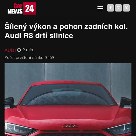
Šílený výkon a pohon zadních kol.
Audi R8 drtí silnice
AUDI
2
min.
Počet přečtení článku:
3469