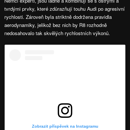
Němci experti, jsou ladné a kombinují se s ostrými a
tvrdými prvky, které zdůrazňují touhu Audi po agresivní
rychlosti. Zároveň byla striktně dodržena pravidla
aerodynamiky, jelikož bez nich by R8 rozhodně
nedosahovalo tak skvělých rychlostních výkonů.
Zobrazit příspěvek na Instagramu