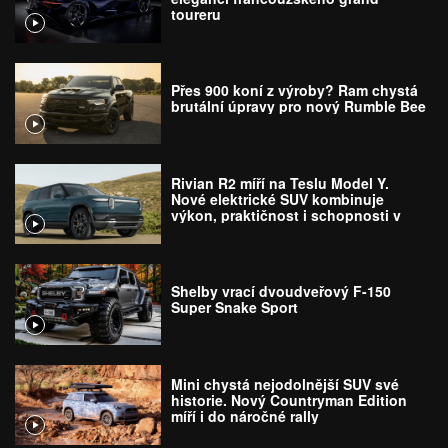
toureru
Přes 900 koní z výroby? Ram chystá
brutální úpravy pro nový Rumble Bee
Rivian R2 míří na Teslu Model Y.
Nové elektrické SUV kombinuje
výkon, praktičnost i schopnosti v
terénu
Shelby vrací dvoudveřový F-150
Super Snake Sport
Mini chystá nejodolnější SUV své
historie. Nový Countryman Edition
míří i do náročné rally