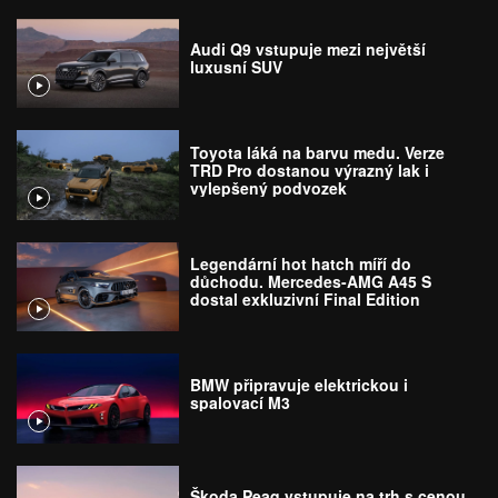
Audi Q9 vstupuje mezi největší
luxusní SUV
Toyota láká na barvu medu. Verze
TRD Pro dostanou výrazný lak i
vylepšený podvozek
Legendární hot hatch míří do
důchodu. Mercedes-AMG A45 S
dostal exkluzivní Final Edition
BMW připravuje elektrickou i
spalovací M3
Škoda Peaq vstupuje na trh s cenou