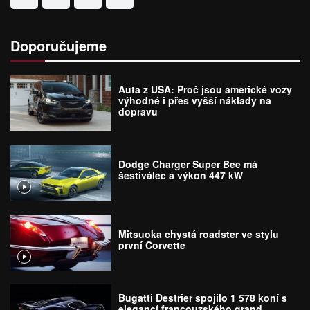
Doporučujeme
Auta z USA: Proč jsou americké vozy
výhodné i přes vyšší náklady na
dopravu
Dodge Charger Super Bee má
šestiválec a výkon 447 kW
Mitsuoka chystá roadster ve stylu
první Corvette
Bugatti Destrier spojilo 1 578 koní s
elegancí francouzského grand