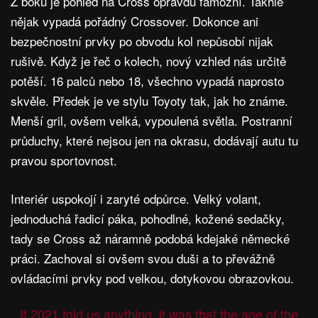
Z boku je pohled na Cross opravdu famózní. Takhle
nějak vypadá pořádný Crossover. Dokonce ani
bezpečnostní prvky po obvodu kol nepůsobí nijak
rušivě. Když je řeč o kolech, nový vzhled nás určitě
potěší. 16 palců nebo 18, všechno vypadá naprosto
skvěle. Předek je ve stylu Toyoty tak, jak ho známe.
Menší gril, ovšem velká, vypoulená světla. Postranní
průduchy, které nejsou jen na okrasu, dodávají autu tu
pravou sportovnost.
Interiér uspokojí i zaryté odpůrce. Velký volant,
jednoduchá řadicí páka, pohodlné, kožené sedačky,
tady se Cross až náramně podobá kdejaké německé
práci. Zachoval si ovšem svou duši a to převážně
ovládacími prvky pod velkou, dotykovou obrazovkou.
If 2021 told us anything, it was that the age of the