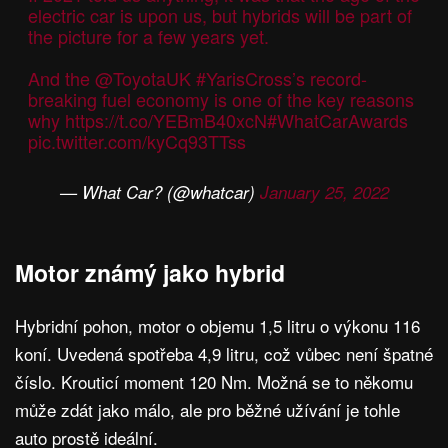
electric car is upon us, but hybrids will be part of
the picture for a few years yet.
And the
@ToyotaUK
#YarisCross
’s record-
breaking fuel economy is one of the key reasons
why
https://t.co/YEBmB40xcN
#WhatCarAwards
pic.twitter.com/kyCq93TTss
— What Car? (@whatcar)
January 25, 2022
Motor známý jako hybrid
Hybridní pohon, motor o objemu 1,5 litru o výkonu 116
koní. Uvedená spotřeba 4,9 litru, což vůbec není špatné
číslo. Krouticí moment 120 Nm. Možná se to někomu
může zdát jako málo, ale pro běžné užívání je tohle
auto prostě ideální.