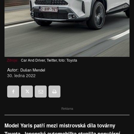
Zdroje:
Car And Driver, Twitter, foto: Toyota
Autor:
Dušan Mendel
30. ledna 2022
Reklama
Model Yaris patří mezi mistrovská díla továrny
Toyota. Japonská automobilka stvořila populární