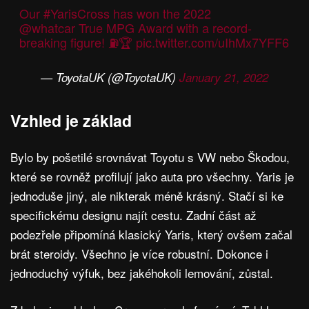
Our
#YarisCross
has won the 2022
@whatcar
True MPG Award with a record-
breaking figure! ⛽🏆
pic.twitter.com/uIhMx7YFF6
— ToyotaUK (@ToyotaUK)
January 21, 2022
Vzhled je základ
Bylo by pošetilé srovnávat Toyotu s VW nebo Škodou,
které se rovněž profilují jako auta pro všechny. Yaris je
jednoduše jiný, ale nikterak méně krásný. Stačí si ke
specifickému designu najít cestu. Zadní část až
podezřele připomíná klasický Yaris, který ovšem začal
brát steroidy. Všechno je více robustní. Dokonce i
jednoduchý výfuk, bez jakéhokoli lemování, zůstal.