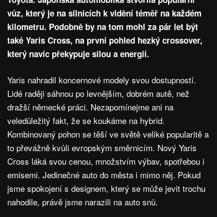
vůz, který je na silnicích k vidění téměř na každém
kilometru. Podobně by na tom mohl za pár let být
také Yaris Cross, na první pohled hezký crossover,
který navíc překypuje silou a energií.
Yaris nahradil koncernové modely svou dostupností.
Lidé raději sáhnou po levnějším, dobrém autě, než
dražší německé práci. Nezapomínejme ani na
veledůležitý fakt, že se koukáme na hybrid.
Kombinovaný pohon se těší ve světě veliké popularitě a
to převážně kvůli evropským směrnicím. Nový Yaris
Cross láká svou cenou, množstvím výbav, spotřebou i
emisemi. Jedinečné auto do města i mimo něj. Pokud
jsme spokojení s designem, který se může jevit trochu
nahodile, právě jsme narazili na auto snů.