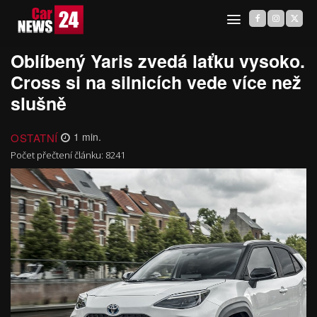
Oblíbený Yaris zvedá laťku vysoko.
Cross si na silnicích vede více než
slušně
OSTATNÍ
1
min.
Počet přečtení článku:
8241