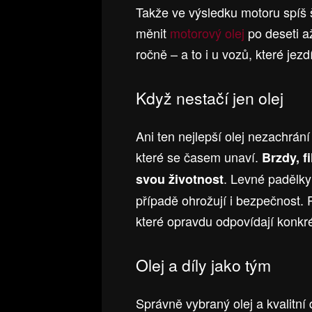
Takže ve výsledku motoru spíš 
měnit
motorový olej
po deseti až
ročně – a to i u vozů, které jez
Když nestačí jen olej
Ani ten nejlepší olej nezachrán
které se časem unaví.
Brzdy, f
. Levné padělky 
svou životnost
případě ohrožují i bezpečnost. 
které opravdu odpovídají konk
Olej a díly jako tým
Správně vybraný olej a kvalitní d