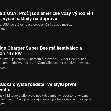
a z USA: Proč jsou americké vozy výhodné i
s vyšší náklady na dopravu
z USA se stávají stále populárnější volbou mezi...
. 2026
ge Charger Super Bee má šestiválec a
on 447 kW
 rozšiřuje nabídku Chargeru o provedení Super Bee Launch
on pro modelový rok 2027. Osmiválec se ani tentokrát nevrací.
ka využívá třílitrový řadový šestiválec se dvěma turbodmychadly,
 2026
 po úpravách dosahuje výkonu přibližně 447 kW a točivého
ntu 720 Nm. Dodge zároveň výrazně přepracoval podvozek,
 a chlazení.
suoka chystá roadster ve stylu první
vette
ská Mitsuoka připravuje nový dvoumístný roadster s výrazným
 designem. Postupně zveřejňované upoutávky ukazují na inspiraci
 generací Chevroletu Corvette, konkrétně jejím provedením po
 2026
nizaci z roku 1958. Novinka má mít technický základ v Mazdě
a kompletně se představí letos v listopadu.