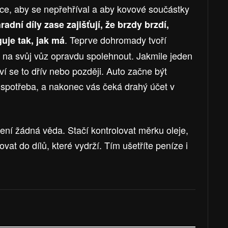
dce, aby se nepřehříval a aby kovové součástky
radní díly zase zajišťují, že brzdy brzdí,
. Teprve dohromady tvoří
guje tak, jak má
 na svůj vůz opravdu spolehnout. Jakmile jeden
ví se to dřív nebo později. Auto začne být
e spotřeba, a nakonec vás čeká drahý účet v
ení žádná věda. Stačí kontrolovat měrku oleje,
vat do dílů, které vydrží. Tím ušetříte peníze i