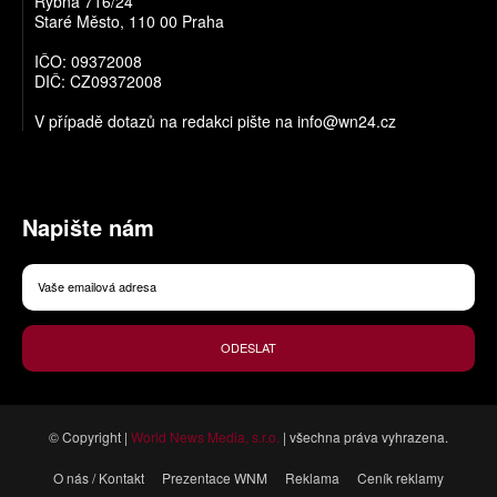
Rybná 716/24
Staré Město, 110 00 Praha
IČO: 09372008
DIČ: CZ09372008
V případě dotazů na redakci pište na
info@wn24.cz
Napište nám
ODESLAT
© Copyright |
World News Media, s.r.o.
| všechna práva vyhrazena.
O nás / Kontakt
Prezentace WNM
Reklama
Ceník reklamy