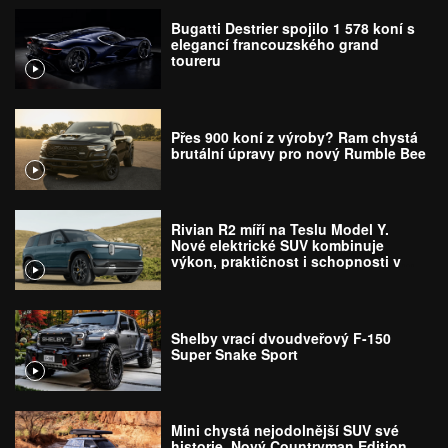
Bugatti Destrier spojilo 1 578 koní s
elegancí francouzského grand
toureru
Přes 900 koní z výroby? Ram chystá
brutální úpravy pro nový Rumble Bee
Rivian R2 míří na Teslu Model Y.
Nové elektrické SUV kombinuje
výkon, praktičnost i schopnosti v
terénu
Shelby vrací dvoudveřový F-150
Super Snake Sport
Mini chystá nejodolnější SUV své
historie. Nový Countryman Edition