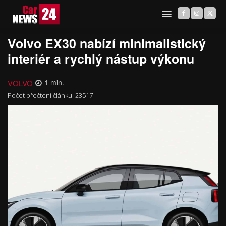
Volvo EX30 nabízí minimalistický
interiér a rychlý nástup výkonu
VOLVO
1
min.
Počet přečtení článku:
23517