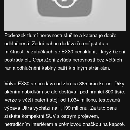
Podvozek tlumí nerovnosti slušně a kabina je dobře
odhlučněná. Zadní náhon dodává řízení jistotu a
mrštnost. V zatáčkách se EX30 nenaklání, i když řízení
postrádá cit. Odpružení zvládá nerovnosti bez větších
ran a odhlučnění kabiny patří k silným stránkám.
Volvo EX30 se prodává od zhruba 865 tisíc korun. Díky
akčním nabídkám se ale dostává i pod hranici 800 tisíc.
Verze s větší baterií stojí od 1,034 milionu, testovaná
výbava Ultra vychází na 1,199 milionu. Za tuto cenu
získáte kompaktní SUV s ostrým projevem,
netradičním interiérem a prémiovou značkou na kapotě.