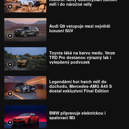
míří i do náročné rally
Audi Q9 vstupuje mezi největší
luxusní SUV
Toyota láká na barvu medu. Verze
TRD Pro dostanou výrazný lak i
vylepšený podvozek
Legendární hot hatch míří do
důchodu. Mercedes-AMG A45 S
dostal exkluzivní Final Edition
BMW připravuje elektrickou i
spalovací M3