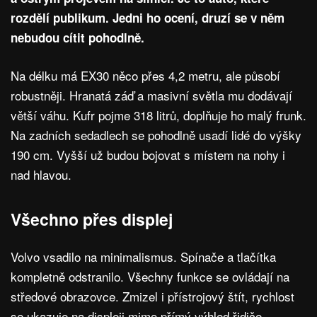
rozdělí publikum. Jedni ho ocení, druzí se v něm
nebudou cítit pohodlně.
Na délku má EX30 něco přes 4,2 metru, ale působí
robustněji. Hranatá záď a masivní světla mu dodávají
větší váhu. Kufr pojme 318 litrů, doplňuje ho malý frunk.
Na zadních sedadlech se pohodlně usadí lidé do výšky
190 cm. Vyšší už budou bojovat s místem na nohy i
nad hlavou.
Všechno přes displej
Volvo vsadilo na minimalismus. Spínače a tlačítka
kompletně odstranilo. Všechny funkce se ovládají na
středové obrazovce. Zmizel i přístrojový štít, rychlost
se ukazuje na displeji mimo přímý výhled řidiče.