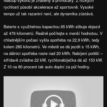
Nástup výkonu je znatelný a přímočarý. Z nízkých
rychlostí působí akcelerace až sportovně. Vysoké
tempo už tak razantní není, ale dynamika zůstává.
Baterie s využitelnou kapacitou 65 kWh slibuje dojezd
až 476 kilometrů. Reálně počítejte s menší hodnotou. V
chladnějším počasí vyšla spotřeba na 22,9 kWh, tedy
kolem 280 kilometrů. Ve městě se dá jezdit s 15 kWh,
na dálnici spotřeba roste nad 20 kWh. Nabíjení potěší –
střídavě zvládne 22 kW, rychlonabíječka dá až 153 kW.
Z 10 na 80 procent tak auto doplní za půl hodiny.