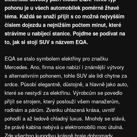
pohonu je u všech automobilek poměrně žhavé
téma. Každá se snaží přijít s co možná nejvyšším
číslem dojezdu a nejnižším počtem minut, které
strávíme u nabíjecí stanice. Pojďme se podívat na
to, jak si stojí SUV s názvem EQA.
EQA se stalo symbolem elektřiny pro značku
Mercedes. Ano, firma sice nabízí i známější výtvory
s alternativním pohonem, tohle SUV ale lidi chytne za
srdce. Působí elegantně, důstojně, a hlavně jako auto,
které se nestydí za elektřinu. Výrobcům se povedlo
přijít se strojem, který poslouží všem manažerům,
rodinám a párům. Zvenku uhlazená krása, uvnitř
pohodlí a až ledově chladný luxus. Mnohdy se stává,
že právě kabina nebývá u elektromobilů moc útulná.
Zde všechno kupodivu krásně hraje dohromady.