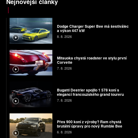
Nejnovější články
Dodge Charger Super Bee má šestiválec
a výkon 447 kW
8. 8. 2026
Mitsuoka chystá roadster ve stylu první
Corvette
7. 8. 2026
Bugatti Destrier spojilo 1 578 koní s
elegancí francouzského grand toureru
7. 8. 2026
Přes 900 koní z výroby? Ram chystá
brutální úpravy pro nový Rumble Bee
6. 8. 2026