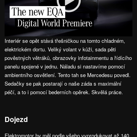
Interiér se opět stává třešničkou na tomto chladném,
elektrickém dortu. Veliký volant v kůži, sada pěti
pověstných větráků, obrazovky infotainmentu a řídícího
panelu spojené v jednu. Náladu si nastavíme pomocí
ambientního osvětlení. Tento tah se Mercedesu povedl.
Sedačky se pak postarají o naše záda s maximální
péčí, a to i pomocí bederních opěrek. Skvělá práce.
Dojezd
Elektromotor by měl podle všeho vyprodukovat až 140