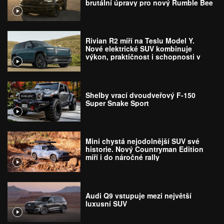
brutální úpravy pro nový Rumble Bee
Rivian R2 míří na Teslu Model Y.
Nové elektrické SUV kombinuje
výkon, praktičnost i schopnosti v
terénu
Shelby vrací dvoudveřový F-150
Super Snake Sport
Mini chystá nejodolnější SUV své
historie. Nový Countryman Edition
míří i do náročné rally
Audi Q9 vstupuje mezi největší
luxusní SUV