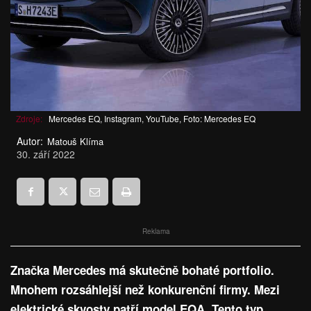
Zdroje:
Mercedes EQ, Instagram, YouTube, Foto: Mercedes EQ
Autor:
Matouš Klíma
30. září 2022
Reklama
Značka Mercedes má skutečně bohaté portfolio.
Mnohem rozsáhlejší než konkurenční firmy. Mezi
elektrické skvosty patří model EQA. Tento typ