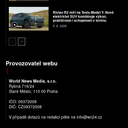
Rivian R2 míří na Teslu Model Y. Nové
elektrické SUV kombinuje výkon,
praktičnost i schopnosti v terénu
5. 8. 2026
Provozovatel webu
World News Media, s.r.o.
Rybná 716/24
Staré Město, 110 00 Praha
IČO: 09372008
DIČ: CZ09372008
V případě dotazů na redakci pište na
info@wn24.cz