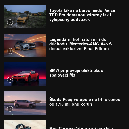
Toyota láká na barvu medu. Verze
TRD Pro dostanou výrazný lak i
vylepšený podvozek
Legendární hot hatch míří do
důchodu. Mercedes-AMG A45 S
dostal exkluzivní Final Edition
BMW připravuje elektrickou i
spalovací M3
Škoda Peaq vstupuje na trh s cenou
od 1,15 milionu korun
Mini Cooper Cabrio sází na styl i