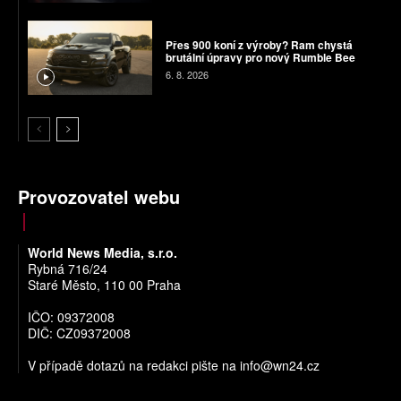
Přes 900 koní z výroby? Ram chystá
brutální úpravy pro nový Rumble Bee
6. 8. 2026
Provozovatel webu
World News Media, s.r.o.
Rybná 716/24
Staré Město, 110 00 Praha
IČO: 09372008
DIČ: CZ09372008
V případě dotazů na redakci pište na
info@wn24.cz