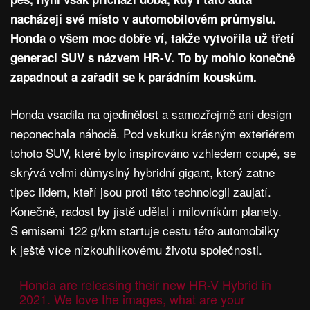
nacházejí své místo v automobilovém průmyslu.
Honda o všem moc dobře ví, takže vytvořila už třetí
generaci SUV s názvem HR-V. To by mohlo konečně
zapadnout a zařadit se k parádním kouskům.
Honda vsadila na ojedinělost a samozřejmě ani design
neponechala náhodě. Pod vskutku krásným exteriérem
tohoto SUV, které bylo inspirováno vzhledem coupé, se
skrývá velmi důmyslný hybridní gigant, který zatne
tipec lidem, kteří jsou proti této technologii zaujatí.
Konečně, radost by jistě udělal i milovníkům planety.
S emisemi 122 g/km startuje cestu této automobilky
k ještě více nízkouhlíkovému životu společnosti.
Honda are releasing their new HR-V Hybrid in
2021. We love the images, what are your