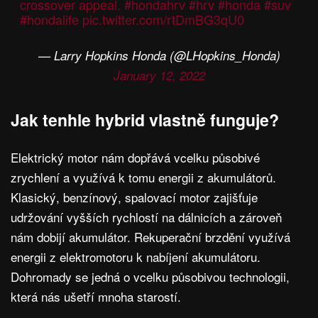
crossover appeal.
#hondahrv
#hrv
#honda
#suv
#hondalife
pic.twitter.com/rtDmBG3qU0
— Larry Hopkins Honda (@LHopkins_Honda)
January 12, 2022
Jak tenhle hybrid vlastně funguje?
Elektrický motor nám dopřává vcelku působivé
zrychlení a využívá k tomu energii z akumulátorů.
Klasický, benzínový, spalovací motor zajišťuje
udržování vyšších rychlostí na dálnicích a zároveň
nám dobijí akumulátor. Rekuperační brzdění využívá
energii z elektromotoru k nabíjení akumulátoru.
Dohromady se jedná o vcelku působivou technologii,
která nás ušetří mnoha starostí.