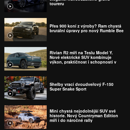
toureru
Přes 900 koní z výroby? Ram chystá
brutální úpravy pro nový Rumble Bee
Rivian R2 míří na Teslu Model Y.
Nové elektrické SUV kombinuje
výkon, praktičnost i schopnosti v
terénu
Shelby vrací dvoudveřový F-150
Super Snake Sport
Mini chystá nejodolnější SUV své
historie. Nový Countryman Edition
míří i do náročné rally