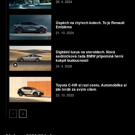
26. 4. 2024
Úspěch na čtyřech kolech. To je Renault
Emblème
21. 10. 2024
Digitální luxus na steroidech. Nová
sedmičková řada BMW připomíná herní
kokpit budoucnosti
24. 4. 2026
Toyota C-HR si razí cestu. Automobilka si
jde tvrdě za svým cílem
23. 10. 2023