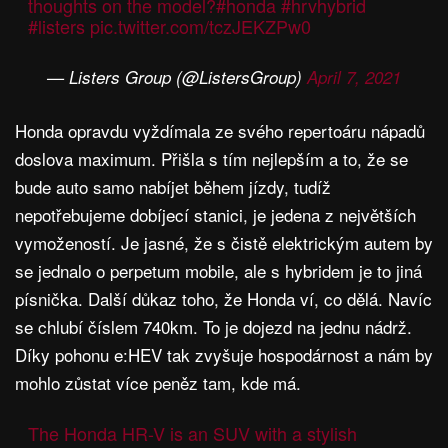
thoughts on the model?
#honda
#hrvhybrid
#listers
pic.twitter.com/tczJEKZPw0
— Listers Group (@ListersGroup)
April 7, 2021
Honda opravdu vyždímala ze svého repertoáru nápadů
doslova maximum. Přišla s tím nejlepším a to, že se
bude auto samo nabíjet během jízdy, tudíž
nepotřebujeme dobíjecí stanici, je jedena z největších
vymožeností. Je jasné, že s čistě elektrickým autem by
se jednalo o perpetum mobile, ale s hybridem je to jiná
písnička. Další důkaz toho, že Honda ví, co dělá. Navíc
se chlubí číslem 740km. To je dojezd na jednu nádrž.
Díky pohonu e:HEV tak zvyšuje hospodárnost a nám by
mohlo zůstat více peněz tam, kde má.
The Honda HR-V is an SUV with a stylish