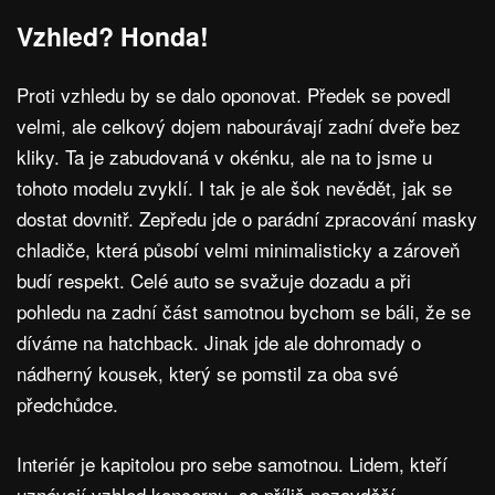
Vzhled? Honda!
Proti vzhledu by se dalo oponovat. Předek se povedl
velmi, ale celkový dojem nabourávají zadní dveře bez
kliky. Ta je zabudovaná v okénku, ale na to jsme u
tohoto modelu zvyklí. I tak je ale šok nevědět, jak se
dostat dovnitř. Zepředu jde o parádní zpracování masky
chladiče, která působí velmi minimalisticky a zároveň
budí respekt. Celé auto se svažuje dozadu a při
pohledu na zadní část samotnou bychom se báli, že se
díváme na hatchback. Jinak jde ale dohromady o
nádherný kousek, který se pomstil za oba své
předchůdce.
Interiér je kapitolou pro sebe samotnou. Lidem, kteří
uznávají vzhled koncernu, se příliš nezavděčí.