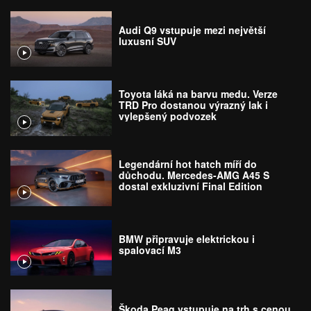
Audi Q9 vstupuje mezi největší
luxusní SUV
Toyota láká na barvu medu. Verze
TRD Pro dostanou výrazný lak i
vylepšený podvozek
Legendární hot hatch míří do
důchodu. Mercedes-AMG A45 S
dostal exkluzivní Final Edition
BMW připravuje elektrickou i
spalovací M3
Škoda Peaq vstupuje na trh s cenou