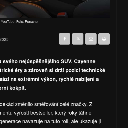
, YouTube, Foto: Porsche
 2025
lu svého nejúspěšnějšího SUV. Cayenne
rické éry a zároveň si drží pozici technické
sází na extrémní výkon, rychlé nabíjení a
rní kokpit.
ekád změnilo směřování celé značky. Z
ntu vyrostl bestseller, který roky táhne
 generace navazuje na tuto roli, ale ukazuje ji