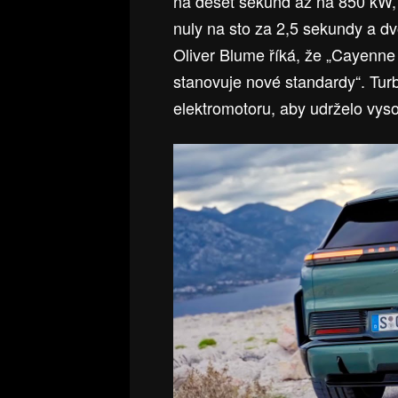
na deset sekund až na 850 kW,
nuly na sto za 2,5 sekundy a d
Oliver Blume říká, že „Cayenne
stanovuje nové standardy“. Tur
elektromotoru, aby udrželo vysok