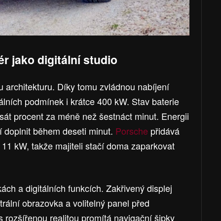
ér jako digitální studio
u architekturu. Díky tomu zvládnou nabíjení
lních podmínek i krátce 400 kW. Stav baterie
sát procent za méně než šestnáct minut. Energii
čí doplnit během deseti minut.
Porsche
přidává
 11 kW, takže majiteli stačí doma zaparkovat
ách a digitálních funkcích. Zakřivený displej
trální obrazovka a volitelný panel před
 rozšířenou realitou promítá navigační šipky