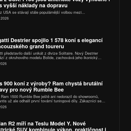
s vyšší náklady na dopravu
z USA se stávají stále populárnější volbou mezi...
. 2026
atti Destrier spojilo 1 578 koní s elegancí
ncouzského grand toureru
ti představilo další unikát z divize Solitaire. Nový Destrier
zí z okruhového modelu Bolide, zachovává jeho ikonický
áctiválec o výkonu 1 578 koní, ale místo čistě závodního
 2026
kteru sází na vytříbený design, luxusní interiér a exkluzivitu
ého vyrobeného kusu.
s 900 koní z výroby? Ram chystá brutální
avy pro nový Rumble Bee
 Ram 1500 Rumble Bee ještě ani nedorazil do showroomů,
antis už ale odhalil první tovární tuningové díly. Zákazníci se
 těšit na kompresorové kity, sportovní podvozky i nové výfukové
 2026
my. Vrcholná verze SRT se díky nim dostane přes hranici 900
ian R2 míří na Teslu Model Y. Nové
ktrické SUV kombinuje výkon, praktičnost i