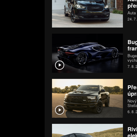
pře
Auta 
24. 7
Bug
fra
Bugat
vychá
šestn
7. 8.
chara
jedin
Pře
úpr
Nový
Stell
mohou
6. 8.
systé
koní.
Riv
ele