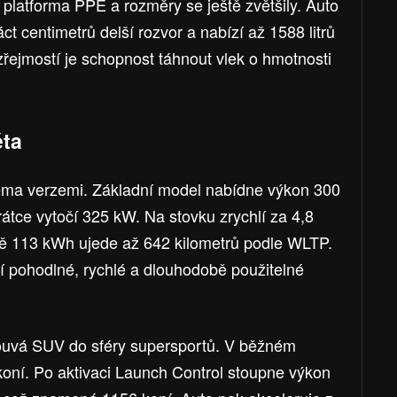
í platforma PPE a rozměry se ještě zvětšily. Auto
ct centimetrů delší rozvor a nabízí až 1588 litrů
ejmostí je schopnost táhnout vlek o hmotnosti
ěta
věma verzemi. Základní model nabídne výkon 300
átce vytočí 325 kW. Na stovku zrychlí za 4,8
itě 113 kWh ujede až 642 kilometrů podle WLTP.
tějí pohodlné, rychlé a dlouhodobě použitelné
ouvá SUV do sféry supersportů. V běžném
oní. Po aktivaci Launch Control stoupne výkon