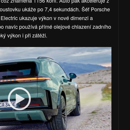
 což znamená 1156 koní. Auto pak akceleruje z
voustovku ukáže po 7,4 sekundách. Šéf Porsche
 Electric ukazuje výkon v nové dimenzi a
bo navíc používá přímé olejové chlazení zadního
ý výkon i při zátěži.