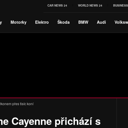
CAR NEWS 24
WORLD NEWS 24
BUSINESS
y
Motorky
Elektro
Škoda
BMW
Audi
Volks
ýkonem přes tisíc koní
he Cayenne přichází s