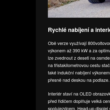
Rychlé nabíjení a interi
Obě verze využívají 800voltovo
výkonem až 390 kW a za optimá
lze zvednout z deseti na osmde
na třistakilometrovou cestu sta
také indukční nabíjení výkonem
přesně nad deskou na podlaze.
Interiér staví na OLED obrazovk
před řidičem doplňuje velká cen
spolujezdcem. Head-up displej s