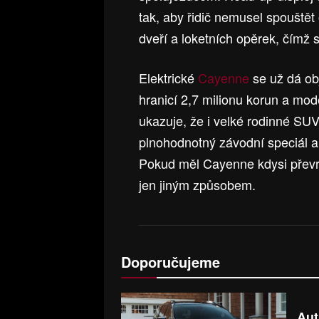
tak, aby řidič nemusel spouštět 
dveří a loketních opěrek, čímž 
Elektrické
Cayenne
se už dá ob
hranicí 2,7 milionu korun a mode
ukazuje, že i velké rodinné SU
plnohodnotný závodní speciál a 
Pokud měl Cayenne kdysi převrá
jen jiným způsobem.
Doporučujeme
Aut