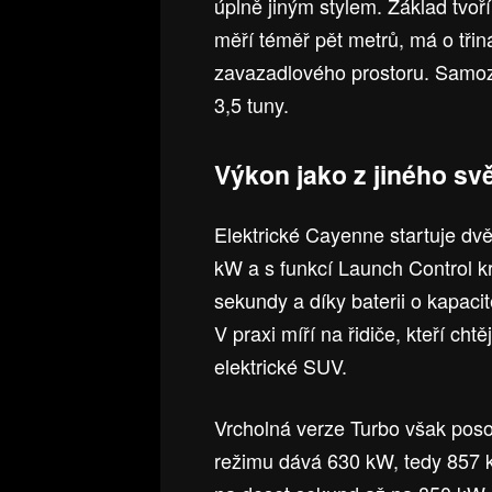
úplně jiným stylem. Základ tvoř
měří téměř pět metrů, má o třiná
zavazadlového prostoru. Samozř
3,5 tuny.
Výkon jako z jiného sv
Elektrické Cayenne startuje d
kW a s funkcí Launch Control kr
sekundy a díky baterii o kapac
V praxi míří na řidiče, kteří ch
elektrické SUV.
Vrcholná verze Turbo však pos
režimu dává 630 kW, tedy 857 k