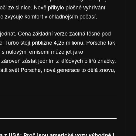
oči ze silnice. Nově přibylo plošné vyhřívání
se zvyšuje komfort v chladnějším počasí.
jednat. Cena základní verze začíná těsně pod
l Turbo stojí přibližně 4,25 milionu. Porsche tak
V s nulovými emisemi může jet jako
zároveň zůstat jedním z klíčových pilířů značky.
tit svět Porsche, nová generace to dělá znovu,
a z USA: Proč jsou americké vozy výhodné i