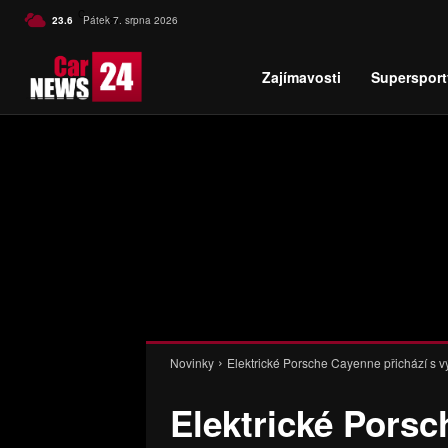
C
23.6
Pátek 7. srpna 2026
Czech
Zajímavosti
Supersport
Novinky
Elektrické Porsche Cayenne přichází s v
Elektrické Porsc