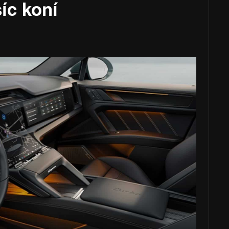
íc koní