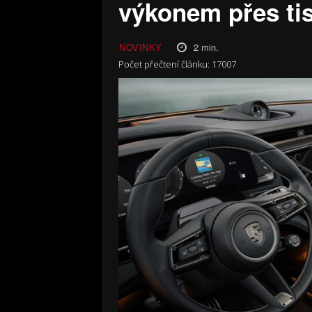
výkonem přes tis
2
min.
NOVINKY
Počet přečtení článku:
17007