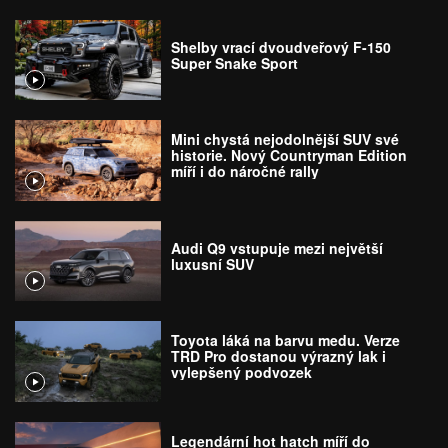
Shelby vrací dvoudveřový F-150
Super Snake Sport
Mini chystá nejodolnější SUV své
historie. Nový Countryman Edition
míří i do náročné rally
Audi Q9 vstupuje mezi největší
luxusní SUV
Toyota láká na barvu medu. Verze
TRD Pro dostanou výrazný lak i
vylepšený podvozek
Legendární hot hatch míří do