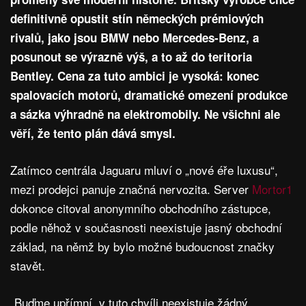
definitivně opustit stín německých prémiových
rivalů, jako jsou BMW nebo Mercedes-Benz, a
posunout se výrazně výš, a to až do teritoria
Bentley. Cena za tuto ambici je vysoká: konec
spalovacích motorů, dramatické omezení produkce
a sázka výhradně na elektromobily. Ne všichni ale
věří, že tento plán dává smysl.
Zatímco centrála Jaguaru mluví o „nové éře luxusu“,
mezi prodejci panuje značná nervozita. Server
Mortor1
dokonce citoval anonymního obchodního zástupce,
podle něhož v současnosti neexistuje jasný obchodní
základ, na němž by bylo možné budoucnost značky
stavět.
„Buďme upřímní, v tuto chvíli neexistuje žádný