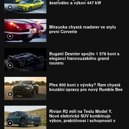
šestiválec a výkon 447 kW
Mitsuoka chystá roadster ve stylu
první Corvette
Bugatti Destrier spojilo 1 578 koní s
elegancí francouzského grand
toureru
Přes 900 koní z výroby? Ram chystá
brutální úpravy pro nový Rumble Bee
Rivian R2 míří na Teslu Model Y.
Nové elektrické SUV kombinuje
výkon, praktičnost i schopnosti v
terénu