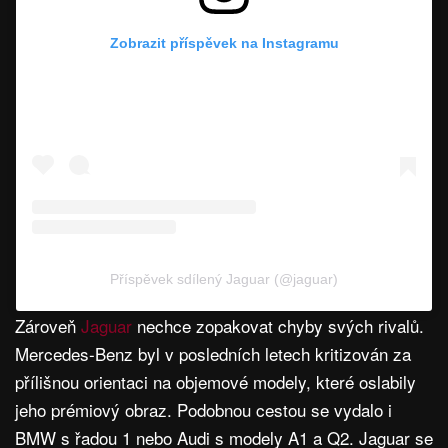
Zobrazit příspěvek na Instagramu
Příspěvek sdílený Jaguar (@jaguar)
Zároveň
Jaguar
nechce zopakovat chyby svých rivalů.
Mercedes-Benz byl v posledních letech kritizován za
přílišnou orientaci na objemové modely, které oslabily
jeho prémiový obraz. Podobnou cestou se vydalo i
BMW s řadou 1 nebo Audi s modely A1 a Q2. Jaguar se