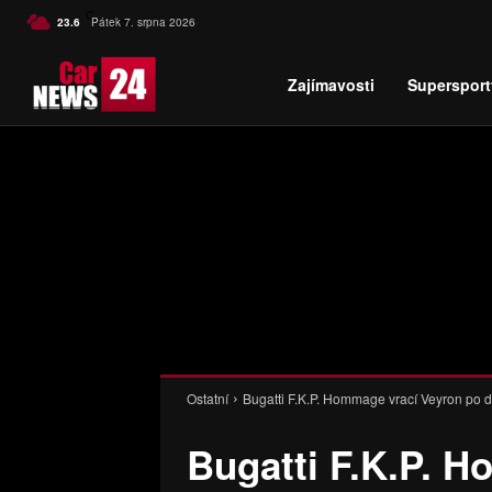
C
23.6
Pátek 7. srpna 2026
Czech
Zajímavosti
Supersport
Ostatní
Bugatti F.K.P. Hommage vrací Veyron po d
Bugatti F.K.P. 