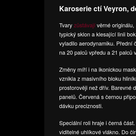
Karoserie ctí Veyron, d
Tvary
zůstávají
věrné originálu, 
typický sklon a klesající linii b
vyladilo aerodynamiku. Přední č
na 20 palců vpředu a 21 palců 
Změny míří i na ikonickou mask
vznikla z masivního bloku hliní
prostorověji než dřív. Barevné 
panelů. Červená s černou přip
dávku preciznosti.
Speciální roli hraje i černá čás
viditelné uhlíkové vlákno. Do č