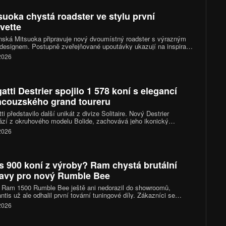
suoka chystá roadster ve stylu první
vette
ská Mitsuoka připravuje nový dvoumístný roadster s výrazným
 designem. Postupně zveřejňované upoutávky ukazují na inspiraci
 generací Chevroletu Corvette, konkrétně jejím provedením po
 2026
nizaci z roku 1958. Novinka má mít technický základ v Mazdě
a kompletně se představí letos v listopadu.
atti Destrier spojilo 1 578 koní s elegancí
ncouzského grand toureru
ti představilo další unikát z divize Solitaire. Nový Destrier
zí z okruhového modelu Bolide, zachovává jeho ikonický
áctiválec o výkonu 1 578 koní, ale místo čistě závodního
 2026
kteru sází na vytříbený design, luxusní interiér a exkluzivitu
ého vyrobeného kusu.
s 900 koní z výroby? Ram chystá brutální
avy pro nový Rumble Bee
 Ram 1500 Rumble Bee ještě ani nedorazil do showroomů,
antis už ale odhalil první tovární tuningové díly. Zákazníci se
 těšit na kompresorové kity, sportovní podvozky i nové výfukové
 2026
my. Vrcholná verze SRT se díky nim dostane přes hranici 900