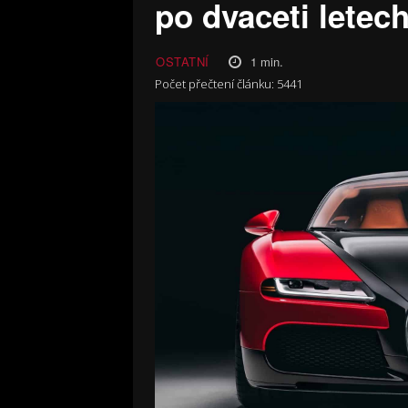
po dvaceti letec
1
min.
OSTATNÍ
Počet přečtení článku:
5441