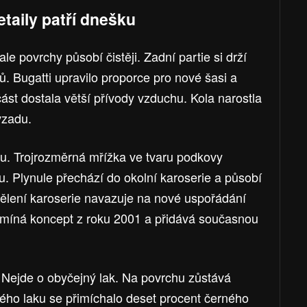
etaily patří dnešku
ale povrchy působí čistěji. Zadní partie si drží
oků. Bugatti upravilo proporce pro nové šasi a
ást dostala větší přívody vzduchu. Kola narostla
vzadu.
u. Trojrozměrná mřížka ve tvaru podkovy
ku. Plynule přechází do okolní karoserie a působí
dělení karoserie navazuje na nové uspořádání
omíná koncept z roku 2001 a přidává současnou
t. Nejde o obyčejný lak. Na povrchu zůstává
irého laku se přimíchalo deset procent černého