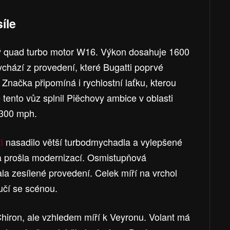
íle
vý quad turbo motor W16. Výkon dosahuje 1600
chází z provedení, které Bugatti poprvé
Značka připomíná i rychlostní laťku, kterou
 tento vůz splnil Piëchovy ambice v oblasti
i 300 mph.
ti
nasadilo větší turbodmychadla a vylepšené
a prošla modernizací. Osmistupňová
a zesílené provedení. Celek míří na vrchol
učí se scénou.
Chiron, ale vzhledem míří k Veyronu. Volant má