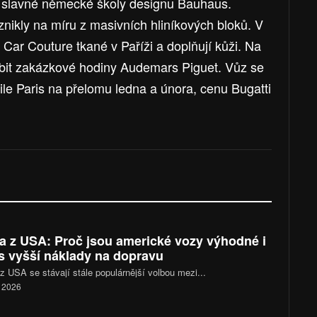
 ze slavné německé školy designu Bauhaus.
vznikly na míru z masivních hliníkových bloků. V
 Car Couture tkané v Paříži a doplňují kůži. Na
bit zakázkové hodiny Audemars Piguet. Vůz se
e Paris na přelomu ledna a února, cenu Bugatti
a z USA: Proč jsou americké vozy výhodné i
s vyšší náklady na dopravu
z USA se stávají stále populárnější volbou mezi...
. 2026