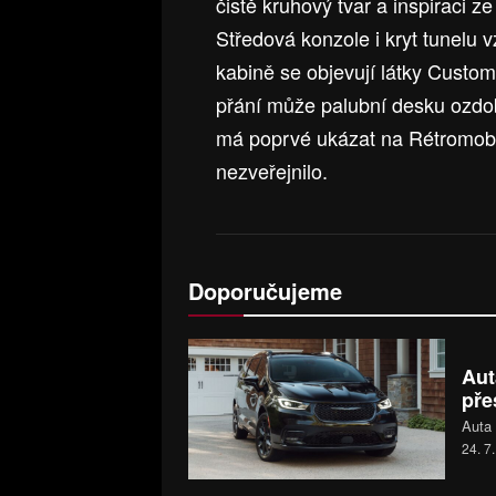
čistě kruhový tvar a inspiraci
Středová konzole i kryt tunelu 
kabině se objevují látky Custom
přání může palubní desku ozdo
má poprvé ukázat na Rétromobil
nezveřejnilo.
Doporučujeme
Aut
pře
Auta 
24. 7