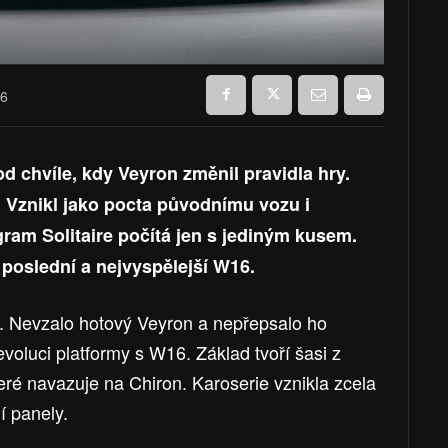
26
od chvíle, kdy Veyron změnil pravidla hry.
 Vznikl jako pocta původnímu vozu i
ram Solitaire počítá jen s jediným kusem.
poslední a nejvyspělejší W16.
. Nevzalo hotový Veyron a nepřepsalo ho
evoluci platformy s W16. Základ tvoří šasi z
teré navazuje na Chiron. Karoserie vznikla zcela
í panely.