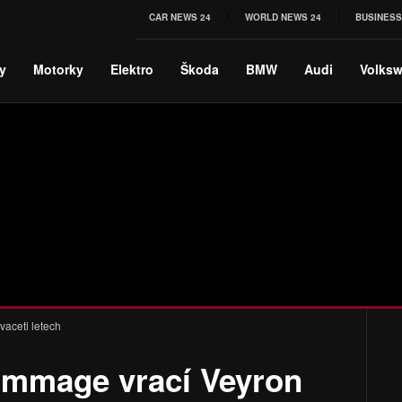
CAR NEWS 24
WORLD NEWS 24
BUSINESS
y
Motorky
Elektro
Škoda
BMW
Audi
Volks
vaceti letech
Hommage vrací Veyron