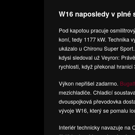
W16 naposledy v plné s
Pod kapotou pracuje osmilitro
koní, tedy 1177 kW. Technika vy
ukázalo u Chironu Super Sport. 
kdysi sledoval už Veyron: Právě
rychlosti, když překonal hranic
Výkon nepřišel zadarmo.
Bugat
mezichladiče. Chladicí soustav
dvouspojková převodovka dostal
vývoje W16, který se pomalu lo
Interiér technicky navazuje na 