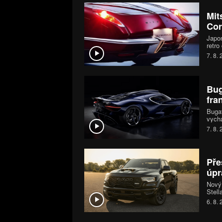
Mit
Cor
Japon
retro
první
7. 8.
moder
MX-5 
Bug
fra
Bugat
vychá
šestn
7. 8.
chara
jedin
Pře
úpr
Nový
Stell
mohou
6. 8.
systé
koní.