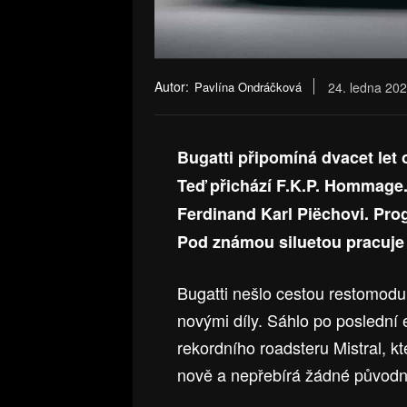
Autor:
Pavlína Ondráčková
24. ledna 20
Bugatti připomíná dvacet let 
Teď přichází F.K.P. Hommage.
Ferdinand Karl Piëchovi. Prog
Pod známou siluetou pracuje 
Bugatti nešlo cestou restomodu
novými díly. Sáhlo po poslední 
rekordního roadsteru Mistral, k
nově a nepřebírá žádné původn