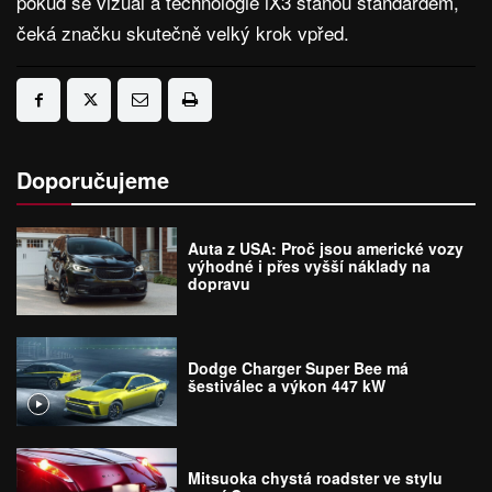
pokud se vizuál a technologie iX3 stanou standardem,
čeká značku skutečně velký krok vpřed.
Doporučujeme
Auta z USA: Proč jsou americké vozy
výhodné i přes vyšší náklady na
dopravu
Dodge Charger Super Bee má
šestiválec a výkon 447 kW
Mitsuoka chystá roadster ve stylu