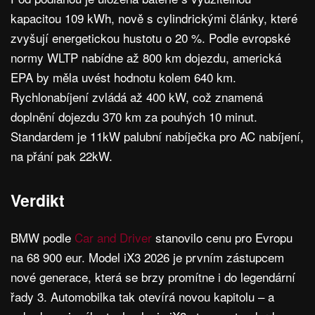
kapacitou 109 kWh, nově s cylindrickými články, které
zvyšují energetickou hustotu o 20 %. Podle evropské
normy WLTP nabídne až 800 km dojezdu, americká
EPA by měla uvést hodnotu kolem 640 km.
Rychlonabíjení zvládá až 400 kW, což znamená
doplnění dojezdu 370 km za pouhých 10 minut.
Standardem je 11kW palubní nabíječka pro AC nabíjení,
na přání pak 22kW.
Verdikt
BMW podle
Car and Driver
stanovilo cenu pro Evropu
na 68 900 eur. Model iX3 2026 je prvním zástupcem
nové generace, která se brzy promítne i do legendární
řady 3. Automobilka tak otevírá novou kapitolu – a