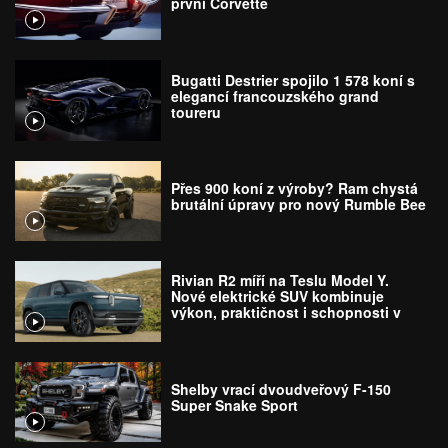
první Corvette
Bugatti Destrier spojilo 1 578 koní s
elegancí francouzského grand
toureru
Přes 900 koní z výroby? Ram chystá
brutální úpravy pro nový Rumble Bee
Rivian R2 míří na Teslu Model Y.
Nové elektrické SUV kombinuje
výkon, praktičnost i schopnosti v
terénu
Shelby vrací dvoudveřový F-150
Super Snake Sport