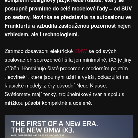
postupně promítne do celé modelové řady – od SUV
po sedany. Novinka se představila na autosalonu ve
Frankfurtu a vzbudila zaslouženou pozornost nejen
vzhledem, ale i technologiemi.
Zatímco dosavadní elektrické
BMW
se od svých
spalovacích sourozenců lišila jen minimálně, iX3 je jiný
příběh. Kombinuje čisté proporce s moderním pojetím
„ledvinek“, které jsou nyní užší a vyšší, odkazující na
klasické modely z éry původní Neue Klasse.
Světlomety mají tenký, trojúhelníkový tvar a spolu s
mřížkou působí kompaktně a uceleně.