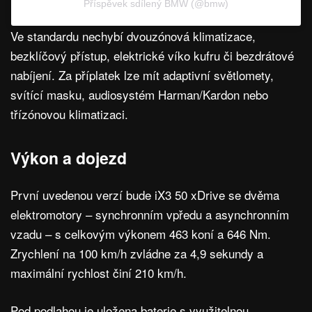
Příspěvek sdílený BMW (@bmw)
Ve standardu nechybí dvouzónová klimatizace,
bezklíčový přístup, elektrické víko kufru či bezdrátové
nabíjení. Za příplatek lze mít adaptivní světlomety,
svítící masku, audiosystém Harman/Kardon nebo
třízónovou klimatizaci.
Výkon a dojezd
První uvedenou verzí bude iX3 50 xDrive se dvěma
elektromotory – synchronním vpředu a asynchronním
vzadu – s celkovým výkonem 463 koní a 646 Nm.
Zrychlení na 100 km/h zvládne za 4,9 sekundy a
maximální rychlost činí 210 km/h.
Pod podlahou je uložena baterie s využitelnou