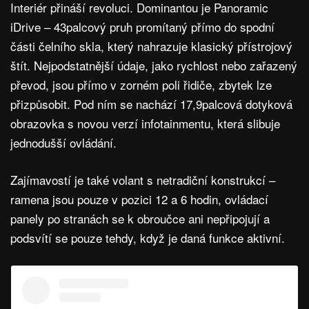
Interiér přináší revoluci. Dominantou je Panoramic
iDrive – 43palcový pruh promítaný přímo do spodní
části čelního skla, který nahrazuje klasický přístrojový
štít. Nejpodstatnější údaje, jako rychlost nebo zařazený
převod, jsou přímo v zorném poli řidiče, zbytek lze
přizpůsobit. Pod ním se nachází 17,9palcová dotyková
obrazovka s novou verzí infotainmentu, která slibuje
jednodušší ovládání.
Zajímavostí je také volant s netradiční konstrukcí –
ramena jsou pouze v pozici 12 a 6 hodin, ovládací
panely po stranách se k obroučce ani nepřipojují a
podsvítí se pouze tehdy, když je daná funkce aktivní.