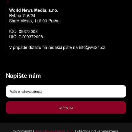
World News Media, s.r.o.
Rybná 716/24
Staré Město, 110 00 Praha
IČO: 09372008
DIČ: CZ09372008
V případě dotazů na redakci pište na
info@wn24.cz
Napište nám
ODESLAT
© Copyright |
World News Media, s.r.o.
| všechna práva vyhrazena.