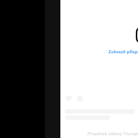
Zobrazit přís
Příspěvek sdílený Triumph