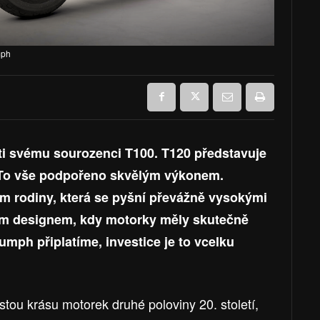
mph
ti svému sourozenci T100. T120 představuje
. To vše podpořeno skvělým výkonem.
m rodiny, která se pyšní převážně vysokými
ým designem, kdy motorky měly skutečně
iumph připlatíme, investice je to vcelku
stou krásu motorek druhé poloviny 20. století,