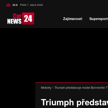
C
23.8
Pátek 7. srpna 2026
Czech
Zajímavosti
Supersport
Motorky
Triumph představuje model Bonneville T
Triumph předsta