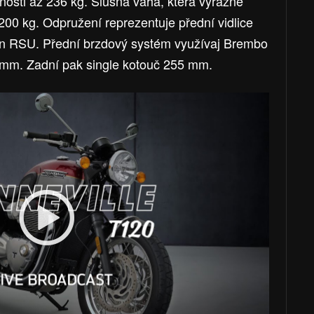
osti až 236 kg. Slušná váha, která výrazně
00 kg. Odpružení reprezentuje přední vidlice
n RSU. Přední brzdový systém využívaj Brembo
 mm. Zadní pak single kotouč 255 mm.