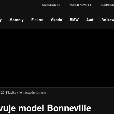
CAR NEWS 24
WORLD NEWS 24
BUSINESS
y
Motorky
Elektro
Škoda
BMW
Audi
Volks
120. Klasika v tom pravém smyslu
vuje model Bonneville