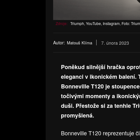
Zdroje:
Triumph, YouTube, Instagram, Foto: Triu
Autor:
Matouš Klíma
7. února 2023
Poněkud silnější hračka opro
eleganci v ikonickém balení
Bonneville T120 je stoupence
točivými momenty a ikonick
duši. Přestože si za tenhle Tr
promyšlená.
Bonneville T120 reprezentuje či