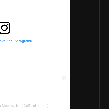
pěvek na Instagramu
 Motorcycles (@officialtriumph)