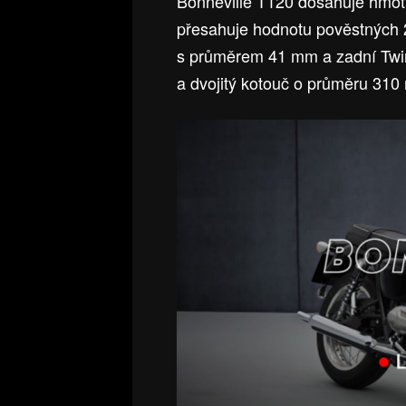
Bonneville T120 dosahuje hmotn
přesahuje hodnotu pověstných 2
s průměrem 41 mm a zadní Twi
a dvojitý kotouč o průměru 310